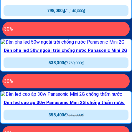
798,000
₫
/
1,140,000
₫
-30%
Đèn pha led 50w ngoài trời chống nước Panasonic Mini 2G
538,300
₫
/
769,000
₫
-30%
Đèn led cao áp 30w Panasonic Mini 2G chống thấm nước
358,400
₫
/
512,000
₫