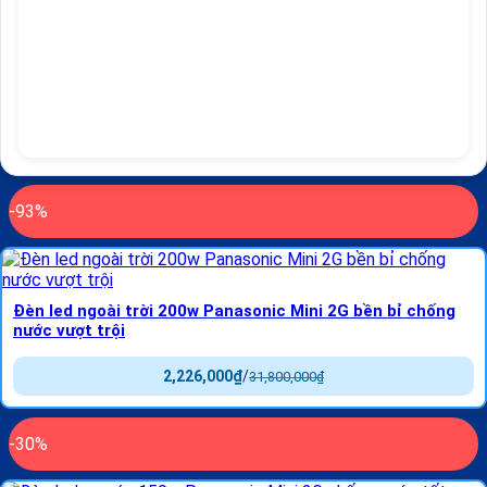
-93%
Đèn led ngoài trời 200w Panasonic Mini 2G bền bỉ chống
nước vượt trội
2,226,000
₫
/
31,800,000
₫
-30%