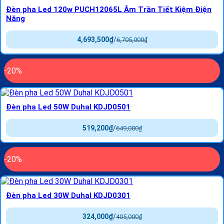
Đèn pha Led 120w PUCH12065L Âm Trần Tiết Kiệm Điện
Năng
4,693,500
₫
/
6,705,000
₫
-20%
Đèn pha Led 50W Duhal KDJD0501
519,200
₫
/
649,000
₫
-20%
Đèn pha Led 30W Duhal KDJD0301
324,000
₫
/
405,000
₫