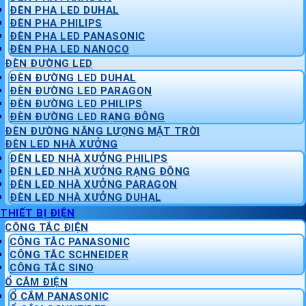
ĐÈN PHA LED DUHAL
ĐÈN PHA PHILIPS
ĐÈN PHA LED PANASONIC
ĐÈN PHA LED NANOCO
ĐÈN ĐƯỜNG LED
ĐÈN ĐƯỜNG LED DUHAL
ĐÈN ĐƯỜNG LED PARAGON
ĐÈN ĐƯỜNG LED PHILIPS
ĐÈN ĐƯỜNG LED RẠNG ĐÔNG
ĐÈN ĐƯỜNG NĂNG LƯỢNG MẶT TRỜI
ĐÈN LED NHÀ XƯỞNG
ĐÈN LED NHÀ XƯỞNG PHILIPS
ĐÈN LED NHÀ XƯỞNG RẠNG ĐÔNG
ĐÈN LED NHÀ XƯỞNG PARAGON
ĐÈN LED NHÀ XƯỞNG DUHAL
THIẾT BỊ ĐIỆN
CÔNG TẮC ĐIỆN
CÔNG TẮC PANASONIC
CÔNG TẮC SCHNEIDER
CÔNG TẮC SINO
Ổ CẮM ĐIỆN
Ổ CẮM PANASONIC