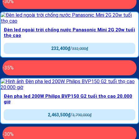
-30%
Đèn led ngoài trời chống nước Panasonic Mini 2G 20w tuổi
thọ cao
232,400
₫
/
332,000
₫
-35%
Đèn pha led 200W Philips BVP150 G2 tuổi thọ cao 20.000
giờ
2,463,500
₫
/
3,790,000
₫
-30%