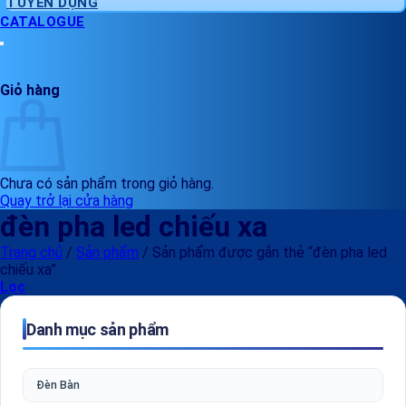
TUYỂN DỤNG
CATALOGUE
Giỏ hàng
Chưa có sản phẩm trong giỏ hàng.
Quay trở lại cửa hàng
đèn pha led chiếu xa
Trang chủ
/
Sản phẩm
/
Sản phẩm được gắn thẻ “đèn pha led
chiếu xa”
Lọc
Danh mục sản phẩm
Đèn Bàn