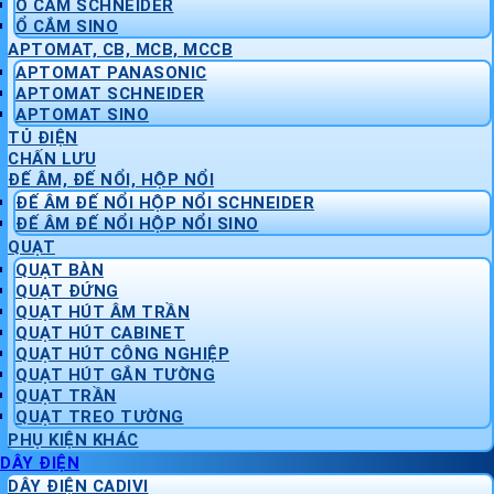
Ổ CẮM SCHNEIDER
Ổ CẮM SINO
APTOMAT, CB, MCB, MCCB
APTOMAT PANASONIC
APTOMAT SCHNEIDER
APTOMAT SINO
TỦ ĐIỆN
CHẤN LƯU
ĐẾ ÂM, ĐẾ NỔI, HỘP NỔI
ĐẾ ÂM ĐẾ NỔI HỘP NỔI SCHNEIDER
ĐẾ ÂM ĐẾ NỔI HỘP NỔI SINO
QUẠT
QUẠT BÀN
QUẠT ĐỨNG
QUẠT HÚT ÂM TRẦN
QUẠT HÚT CABINET
QUẠT HÚT CÔNG NGHIỆP
QUẠT HÚT GẮN TƯỜNG
QUẠT TRẦN
QUẠT TREO TƯỜNG
PHỤ KIỆN KHÁC
DÂY ĐIỆN
DÂY ĐIỆN CADIVI