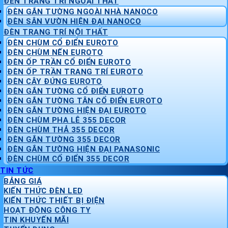
ĐÈN TRANG TRÍ NGOẠI THẤT
ĐÈN GẮN TƯỜNG NGOÀI NHÀ NANOCO
ĐÈN SÂN VƯỜN HIỆN ĐẠI NANOCO
ĐÈN TRANG TRÍ NỘI THẤT
ĐÈN CHÙM CỔ ĐIỂN EUROTO
ĐÈN CHÙM NẾN EUROTO
ĐÈN ỐP TRẦN CỔ ĐIỂN EUROTO
ĐÈN ỐP TRẦN TRANG TRÍ EUROTO
ĐÈN CÂY ĐỨNG EUROTO
ĐÈN GẮN TƯỜNG CỔ ĐIỂN EUROTO
ĐÈN GẮN TƯỜNG TÂN CỔ ĐIỂN EUROTO
ĐÈN GẮN TƯỜNG HIỆN ĐẠI EUROTO
ĐÈN CHÙM PHA LÊ 355 DECOR
ĐÈN CHÙM THẢ 355 DECOR
ĐÈN GẮN TƯỜNG 355 DECOR
ĐÈN GẮN TƯỜNG HIỆN ĐẠI PANASONIC
ĐÈN CHÙM CỔ ĐIỂN 355 DECOR
TIN TỨC
BẢNG GIÁ
KIẾN THỨC ĐÈN LED
KIẾN THỨC THIẾT BỊ ĐIỆN
HOẠT ĐỘNG CÔNG TY
TIN KHUYẾN MÃI