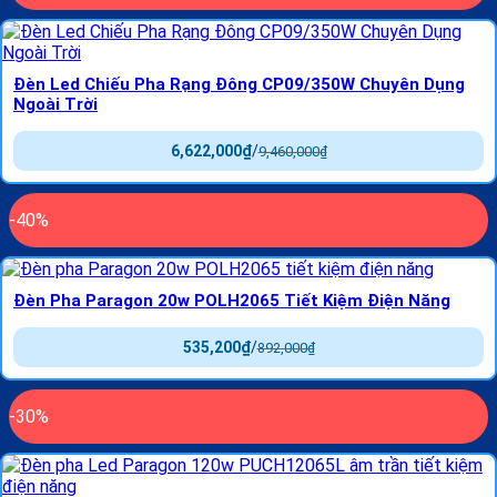
Đèn Led Chiếu Pha Rạng Đông CP09/350W Chuyên Dụng
Ngoài Trời
6,622,000
₫
/
9,460,000
₫
-40%
Đèn Pha Paragon 20w POLH2065 Tiết Kiệm Điện Năng
535,200
₫
/
892,000
₫
-30%