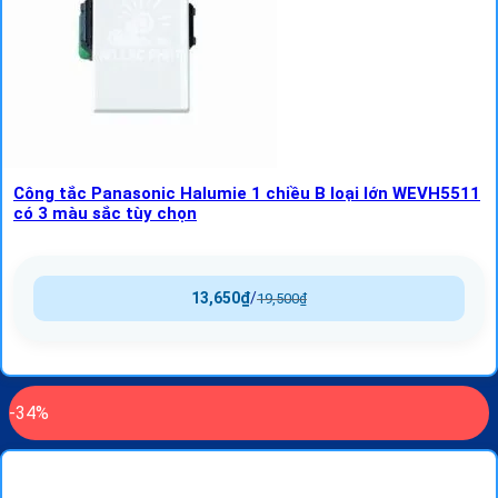
Công tắc Panasonic Halumie 1 chiều B loại lớn WEVH5511
có 3 màu sắc tùy chọn
13,650
₫
/
19,500
₫
-34%