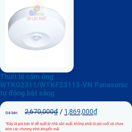
Thiết bị cảm ứng
WTKG2311/WTKF23113-VN Panasonic
tự động bật sáng
2,670,000
₫
/
1,869,000
₫
Giá bán:
*Đây là giá bán lẻ đề xuất từ nhà sản xuất, không phải là giá cuối và chưa
kèm các chương trình khuyến mãi