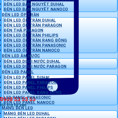
ĐÈN LED BÁN NGUYỆT DUHAL
ĐÈN LED BÁN NGUYỆT NANOCO
ĐÈN LED ỐP TRẦN
ĐÈN LED ỐP TRẦN DUHAL
ĐÈN LED ỐP TRẦN PARAGON
ĐÈN THẢ PARAGON
ĐÈN LED ỐP TRẦN PHILIPS
ĐÈN LED ỐP TRẦN RẠNG ĐÔNG
ĐÈN LED ỐP TRẦN PANASONIC
ĐÈN LED ỐP TRẦN NANOCO
ĐÈN LED ÂM NƯỚC
ĐÈN LED DƯỚI NƯỚC DUHAL
ĐÈN LED DƯỚI NƯỚC PARAGON
ĐÈN LED PANEL
ĐÈN LED PANEL DUHAL
ĐÈN LED PANEL PARAGON
ĐÈN LED PANEL PHILIPS
ĐÈN LED PANEL RẠNG ĐÔNG
LED PANEL PANASONIC
0908 53 53 53
ĐÈN LED PANEL NANOCO
Hỗ trợ tư vấn
MÁNG ĐÈN LED
MÁNG ĐÈN LED DUHAL