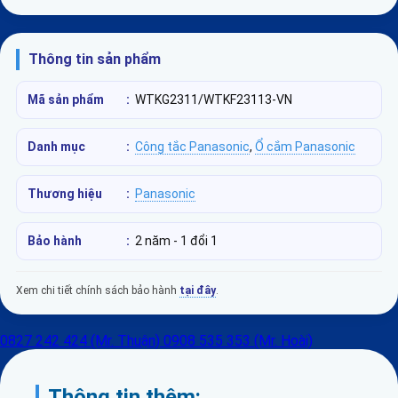
Thông tin sản phẩm
Mã sản phẩm
:
WTKG2311/WTKF23113-VN
Danh mục
:
Công tắc Panasonic
,
Ổ cắm Panasonic
Thương hiệu
:
Panasonic
Bảo hành
:
2 năm - 1 đổi 1
Xem chi tiết chính sách bảo hành
tại đây
.
0827 242 424 (Mr. Thuận)
0908 535 353 (Mr. Hoài)
Thông tin thêm: