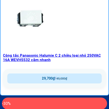
Công tắc Panasonic Halumie C 2 chiều loại nhỏ 250VAC
16A WEVH5532 cắm nhanh
29,700
₫
/
45,000
₫
-30%