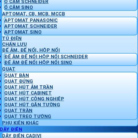
Ổ CẮM SCHNEIDER
Ổ CẮM SINO
APTOMAT, CB, MCB, MCCB
APTOMAT PANASONIC
APTOMAT SCHNEIDER
APTOMAT SINO
TỦ ĐIỆN
CHẤN LƯU
ĐẾ ÂM, ĐẾ NỔI, HỘP NỔI
ĐẾ ÂM ĐẾ NỔI HỘP NỔI SCHNEIDER
ĐẾ ÂM ĐẾ NỔI HỘP NỔI SINO
QUẠT
QUẠT BÀN
QUẠT ĐỨNG
QUẠT HÚT ÂM TRẦN
QUẠT HÚT CABINET
QUẠT HÚT CÔNG NGHIỆP
QUẠT HÚT GẮN TƯỜNG
QUẠT TRẦN
QUẠT TREO TƯỜNG
PHỤ KIỆN KHÁC
DÂY ĐIỆN
DÂY ĐIỆN CADIVI