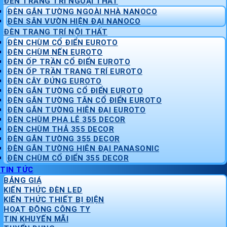
ĐÈN TRANG TRÍ NGOẠI THẤT
ĐÈN GẮN TƯỜNG NGOÀI NHÀ NANOCO
ĐÈN SÂN VƯỜN HIỆN ĐẠI NANOCO
ĐÈN TRANG TRÍ NỘI THẤT
ĐÈN CHÙM CỔ ĐIỂN EUROTO
ĐÈN CHÙM NẾN EUROTO
ĐÈN ỐP TRẦN CỔ ĐIỂN EUROTO
ĐÈN ỐP TRẦN TRANG TRÍ EUROTO
ĐÈN CÂY ĐỨNG EUROTO
ĐÈN GẮN TƯỜNG CỔ ĐIỂN EUROTO
ĐÈN GẮN TƯỜNG TÂN CỔ ĐIỂN EUROTO
ĐÈN GẮN TƯỜNG HIỆN ĐẠI EUROTO
ĐÈN CHÙM PHA LÊ 355 DECOR
ĐÈN CHÙM THẢ 355 DECOR
ĐÈN GẮN TƯỜNG 355 DECOR
ĐÈN GẮN TƯỜNG HIỆN ĐẠI PANASONIC
ĐÈN CHÙM CỔ ĐIỂN 355 DECOR
TIN TỨC
BẢNG GIÁ
KIẾN THỨC ĐÈN LED
KIẾN THỨC THIẾT BỊ ĐIỆN
HOẠT ĐỘNG CÔNG TY
TIN KHUYẾN MÃI