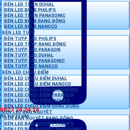
ĐÈN LED TRÒN DUHAL
ĐÈN LED BULB PHILIPS
ĐÈN LED TRÒN PANASONIC
ĐÈN LED BULB RẠNG ĐÔNG
ĐÈN LED BULB NANOCO
ĐÈN LED TUÝP
ĐÈN TUÝP LED PHILIPS
ĐÈN LED TUÝP RẠNG ĐÔNG
ĐÈN TUÝP LED PARAGON
ĐÈN TUÝP LED DUHAL
ĐÈN TUÝP LED PANASONIC
ĐÈN TUÝP LED NANOCO
ĐÈN LED CHIẾU ĐIỂM
ĐÈN LED CHIẾU ĐIỂM DUHAL
ĐÈN LED CHIẾU ĐIỂM NANOCO
ĐÈN LED CHIẾU ĐIỂM PANASONIC
ĐÈN LED CHIẾU ĐIỂM PARAGON
ĐÈN LED CHIẾU ĐIỂM PHILIPS
ĐÈN LED CHIẾU ĐIỂM RẠNG ĐÔNG
0827 24 24 24
ĐÈN LED BÁN NGUYỆT
Hỗ trợ tư vấn
ĐÈN BÁN NGUYỆT RẠNG ĐÔNG
ĐÈN LED BÁN NGUYỆT PHILIPS
ĐÈN LED BÁN NGUYỆT PANASONIC