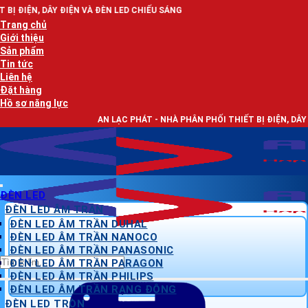
Bỏ
IỆN VÀ ĐÈN LED CHIẾU SÁNG
qua
Trang chủ
nội
Giới thiệu
dung
Sản phẩm
Tin tức
Liên hệ
Đặt hàng
Hồ sơ năng lực
AN LẠC PHÁT - NHÀ PHÂN PHỐI THIẾT BỊ ĐIỆN, DÂY ĐIỆN VÀ ĐÈN L
ĐÈN LED
ĐÈN LED ÂM TRẦN
ĐÈN LED ÂM TRẦN DUHAL
ĐÈN LED ÂM TRẦN NANOCO
ĐÈN LED ÂM TRẦN PANASONIC
Tìm
ĐÈN LED ÂM TRẦN PARAGON
kiếm:
ĐÈN LED ÂM TRẦN PHILIPS
ĐÈN LED ÂM TRẦN RẠNG ĐÔNG
ĐÈN LED TRÒN