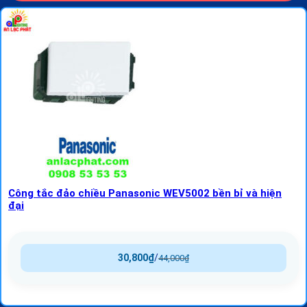
Công tắc đảo chiều Panasonic WEV5002 bền bỉ và hiện
đại
30,800
₫
/
44,000
₫