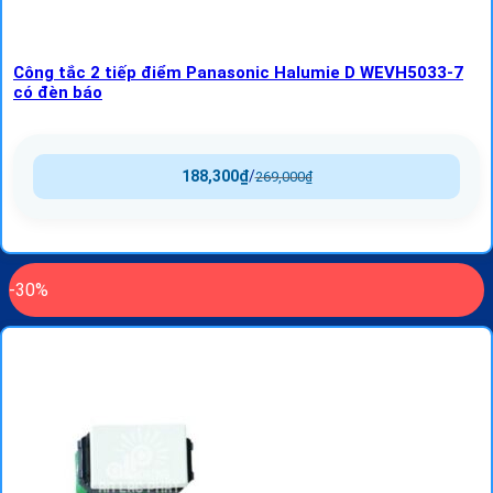
Công tắc 2 tiếp điểm Panasonic Halumie D WEVH5033-7
có đèn báo
188,300
₫
/
269,000
₫
-30%