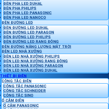
ĐÈN PHA LED DUHAL
ĐÈN PHA PHILIPS
ĐÈN PHA LED PANASONIC
ĐÈN PHA LED NANOCO
ĐÈN ĐƯỜNG LED
ĐÈN ĐƯỜNG LED DUHAL
ĐÈN ĐƯỜNG LED PARAGON
ĐÈN ĐƯỜNG LED PHILIPS
ĐÈN ĐƯỜNG LED RẠNG ĐÔNG
ĐÈN ĐƯỜNG NĂNG LƯỢNG MẶT TRỜI
ĐÈN LED NHÀ XƯỞNG
ĐÈN LED NHÀ XƯỞNG PHILIPS
ĐÈN LED NHÀ XƯỞNG RẠNG ĐÔNG
ĐÈN LED NHÀ XƯỞNG PARAGON
ĐÈN LED NHÀ XƯỞNG DUHAL
THIẾT BỊ ĐIỆN
CÔNG TẮC ĐIỆN
CÔNG TẮC PANASONIC
CÔNG TẮC SCHNEIDER
CÔNG TẮC SINO
Ổ CẮM ĐIỆN
Ổ CẮM PANASONIC