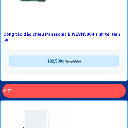
Công tắc đảo chiều Panasonic E WEVH5004 tinh tế, tiện
lợi
192,500
₫
/
275,000
₫
-30%