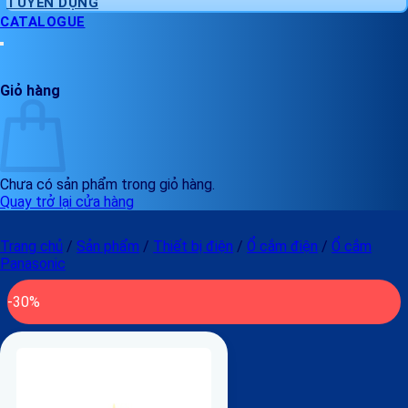
TUYỂN DỤNG
CATALOGUE
Giỏ hàng
Chưa có sản phẩm trong giỏ hàng.
Quay trở lại cửa hàng
Trang chủ
/
Sản phẩm
/
Thiết bị điện
/
Ổ cắm điện
/
Ổ cắm
Panasonic
-30%