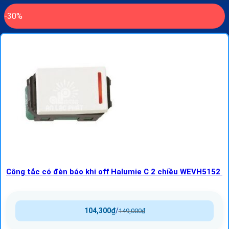
-30%
Công tắc có đèn báo khi off Halumie C 2 chiều WEVH5152
104,300
₫
/
149,000
₫