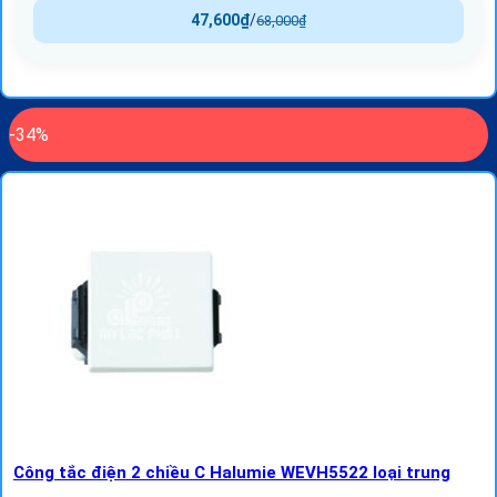
47,600
₫
/
68,000
₫
-34%
Công tắc điện 2 chiều C Halumie WEVH5522 loại trung