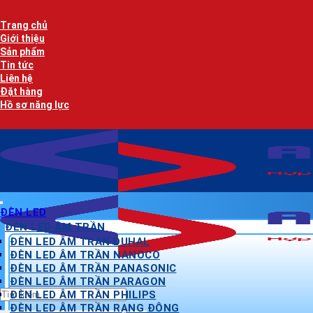
Bỏ
qua
Trang chủ
nội
Giới thiệu
dung
Sản phẩm
Tin tức
Liên hệ
Đặt hàng
Hồ sơ năng lực
ĐÈN LED
ĐÈN LED ÂM TRẦN
ĐÈN LED ÂM TRẦN DUHAL
ĐÈN LED ÂM TRẦN NANOCO
ĐÈN LED ÂM TRẦN PANASONIC
ĐÈN LED ÂM TRẦN PARAGON
Tìm
ĐÈN LED ÂM TRẦN PHILIPS
kiếm:
ĐÈN LED ÂM TRẦN RẠNG ĐÔNG