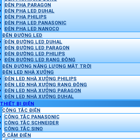
ĐÈN PHA PARAGON
ĐÈN PHA LED DUHAL
ĐÈN PHA PHILIPS
ĐÈN PHA LED PANASONIC
ĐÈN PHA LED NANOCO
ĐÈN ĐƯỜNG LED
ĐÈN ĐƯỜNG LED DUHAL
ĐÈN ĐƯỜNG LED PARAGON
ĐÈN ĐƯỜNG LED PHILIPS
ĐÈN ĐƯỜNG LED RẠNG ĐÔNG
ĐÈN ĐƯỜNG NĂNG LƯỢNG MẶT TRỜI
ĐÈN LED NHÀ XƯỞNG
ĐÈN LED NHÀ XƯỞNG PHILIPS
ĐÈN LED NHÀ XƯỞNG RẠNG ĐÔNG
ĐÈN LED NHÀ XƯỞNG PARAGON
ĐÈN LED NHÀ XƯỞNG DUHAL
THIẾT BỊ ĐIỆN
CÔNG TẮC ĐIỆN
CÔNG TẮC PANASONIC
CÔNG TẮC SCHNEIDER
CÔNG TẮC SINO
Ổ CẮM ĐIỆN