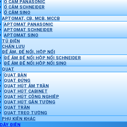
Ổ CẮM PANASONIC
Ổ CẮM SCHNEIDER
Ổ CẮM SINO
APTOMAT, CB, MCB, MCCB
APTOMAT PANASONIC
APTOMAT SCHNEIDER
APTOMAT SINO
TỦ ĐIỆN
CHẤN LƯU
ĐẾ ÂM, ĐẾ NỔI, HỘP NỔI
ĐẾ ÂM ĐẾ NỔI HỘP NỔI SCHNEIDER
ĐẾ ÂM ĐẾ NỔI HỘP NỔI SINO
QUẠT
QUẠT BÀN
QUẠT ĐỨNG
QUẠT HÚT ÂM TRẦN
QUẠT HÚT CABINET
QUẠT HÚT CÔNG NGHIỆP
QUẠT HÚT GẮN TƯỜNG
QUẠT TRẦN
QUẠT TREO TƯỜNG
PHỤ KIỆN KHÁC
DÂY ĐIỆN