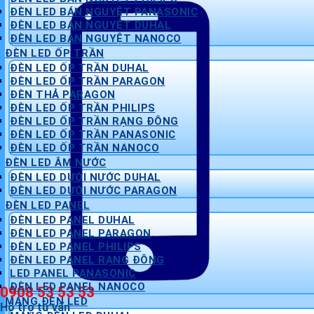
ĐÈN LED BÁN NGUYỆT PANASONIC
ĐÈN LED BÁN NGUYỆT DUHAL
ĐÈN LED BÁN NGUYỆT NANOCO
ĐÈN LED ỐP TRẦN
ĐÈN LED ỐP TRẦN DUHAL
ĐÈN LED ỐP TRẦN PARAGON
ĐÈN THẢ PARAGON
ĐÈN LED ỐP TRẦN PHILIPS
ĐÈN LED ỐP TRẦN RẠNG ĐÔNG
ĐÈN LED ỐP TRẦN PANASONIC
ĐÈN LED ỐP TRẦN NANOCO
ĐÈN LED ÂM NƯỚC
ĐÈN LED DƯỚI NƯỚC DUHAL
ĐÈN LED DƯỚI NƯỚC PARAGON
ĐÈN LED PANEL
ĐÈN LED PANEL DUHAL
ĐÈN LED PANEL PARAGON
ĐÈN LED PANEL PHILIPS
ĐÈN LED PANEL RẠNG ĐÔNG
LED PANEL PANASONIC
ĐÈN LED PANEL NANOCO
0908 53 53 53
MÁNG ĐÈN LED
Hỗ trợ tư vấn