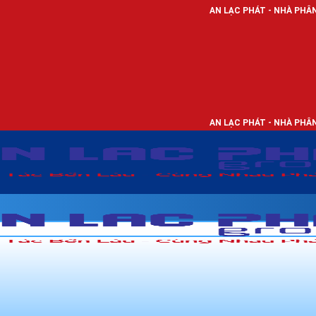
AN LẠC PHÁT - NHÀ PHÂN PHỐI THIẾT BỊ Đ
AN LẠC PHÁT - NHÀ PHÂN PHỐI THIẾT BỊ Đ