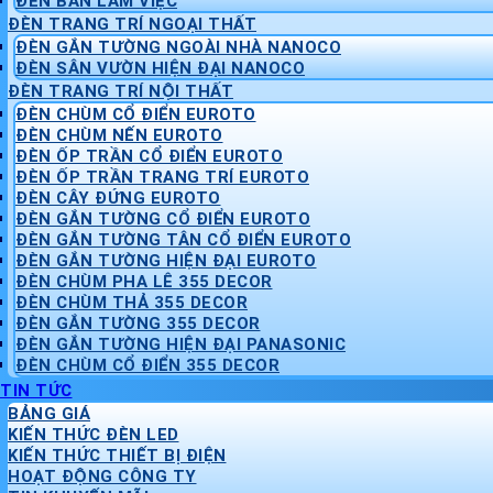
ĐÈN BÀN LÀM VIỆC
ĐÈN TRANG TRÍ NGOẠI THẤT
ĐÈN GẮN TƯỜNG NGOÀI NHÀ NANOCO
ĐÈN SÂN VƯỜN HIỆN ĐẠI NANOCO
ĐÈN TRANG TRÍ NỘI THẤT
ĐÈN CHÙM CỔ ĐIỂN EUROTO
ĐÈN CHÙM NẾN EUROTO
ĐÈN ỐP TRẦN CỔ ĐIỂN EUROTO
ĐÈN ỐP TRẦN TRANG TRÍ EUROTO
ĐÈN CÂY ĐỨNG EUROTO
ĐÈN GẮN TƯỜNG CỔ ĐIỂN EUROTO
ĐÈN GẮN TƯỜNG TÂN CỔ ĐIỂN EUROTO
ĐÈN GẮN TƯỜNG HIỆN ĐẠI EUROTO
ĐÈN CHÙM PHA LÊ 355 DECOR
ĐÈN CHÙM THẢ 355 DECOR
ĐÈN GẮN TƯỜNG 355 DECOR
ĐÈN GẮN TƯỜNG HIỆN ĐẠI PANASONIC
ĐÈN CHÙM CỔ ĐIỂN 355 DECOR
TIN TỨC
BẢNG GIÁ
KIẾN THỨC ĐÈN LED
KIẾN THỨC THIẾT BỊ ĐIỆN
HOẠT ĐỘNG CÔNG TY