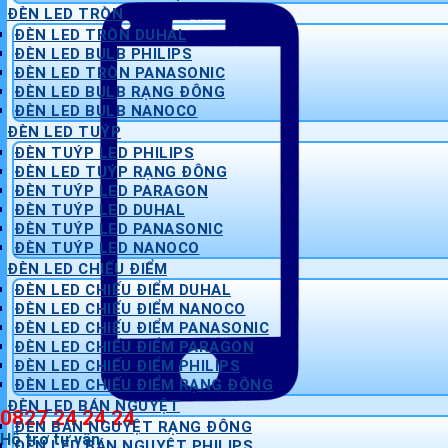
ĐÈN LED TRÒN
ĐÈN LED TRÒN DUHAL
ĐÈN LED BULB PHILIPS
ĐÈN LED TRÒN PANASONIC
ĐÈN LED BULB RẠNG ĐÔNG
ĐÈN LED BULB NANOCO
ĐÈN LED TUÝP
ĐÈN TUÝP LED PHILIPS
ĐÈN LED TUÝP RẠNG ĐÔNG
ĐÈN TUÝP LED PARAGON
ĐÈN TUÝP LED DUHAL
ĐÈN TUÝP LED PANASONIC
ĐÈN TUÝP LED NANOCO
ĐÈN LED CHIẾU ĐIỂM
ĐÈN LED CHIẾU ĐIỂM DUHAL
ĐÈN LED CHIẾU ĐIỂM NANOCO
ĐÈN LED CHIẾU ĐIỂM PANASONIC
ĐÈN LED CHIẾU ĐIỂM PARAGON
ĐÈN LED CHIẾU ĐIỂM PHILIPS
ĐÈN LED CHIẾU ĐIỂM RẠNG ĐÔNG
ĐÈN LED BÁN NGUYỆT
0827 24 24 24
ĐÈN BÁN NGUYỆT RẠNG ĐÔNG
Hỗ trợ tư vấn
ĐÈN LED BÁN NGUYỆT PHILIPS