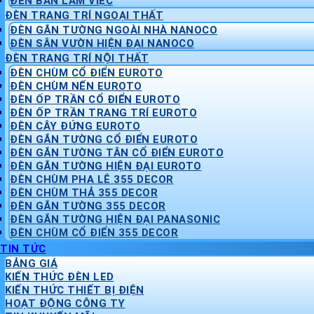
ĐÈN BÀN LÀM VIỆC
ĐÈN TRANG TRÍ NGOẠI THẤT
ĐÈN GẮN TƯỜNG NGOÀI NHÀ NANOCO
ĐÈN SÂN VƯỜN HIỆN ĐẠI NANOCO
ĐÈN TRANG TRÍ NỘI THẤT
ĐÈN CHÙM CỔ ĐIỂN EUROTO
ĐÈN CHÙM NẾN EUROTO
ĐÈN ỐP TRẦN CỔ ĐIỂN EUROTO
ĐÈN ỐP TRẦN TRANG TRÍ EUROTO
ĐÈN CÂY ĐỨNG EUROTO
ĐÈN GẮN TƯỜNG CỔ ĐIỂN EUROTO
ĐÈN GẮN TƯỜNG TÂN CỔ ĐIỂN EUROTO
ĐÈN GẮN TƯỜNG HIỆN ĐẠI EUROTO
ĐÈN CHÙM PHA LÊ 355 DECOR
ĐÈN CHÙM THẢ 355 DECOR
ĐÈN GẮN TƯỜNG 355 DECOR
ĐÈN GẮN TƯỜNG HIỆN ĐẠI PANASONIC
ĐÈN CHÙM CỔ ĐIỂN 355 DECOR
TIN TỨC
BẢNG GIÁ
KIẾN THỨC ĐÈN LED
KIẾN THỨC THIẾT BỊ ĐIỆN
HOẠT ĐỘNG CÔNG TY