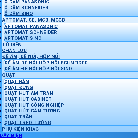
Ổ CẮM PANASONIC
Ổ CẮM SCHNEIDER
Ổ CẮM SINO
APTOMAT, CB, MCB, MCCB
APTOMAT PANASONIC
APTOMAT SCHNEIDER
APTOMAT SINO
TỦ ĐIỆN
CHẤN LƯU
ĐẾ ÂM, ĐẾ NỔI, HỘP NỔI
ĐẾ ÂM ĐẾ NỔI HỘP NỔI SCHNEIDER
ĐẾ ÂM ĐẾ NỔI HỘP NỔI SINO
QUẠT
QUẠT BÀN
QUẠT ĐỨNG
QUẠT HÚT ÂM TRẦN
QUẠT HÚT CABINET
QUẠT HÚT CÔNG NGHIỆP
QUẠT HÚT GẮN TƯỜNG
QUẠT TRẦN
QUẠT TREO TƯỜNG
PHỤ KIỆN KHÁC
DÂY ĐIỆN