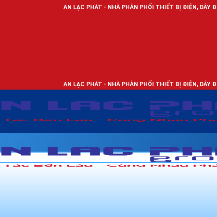
AN LẠC PHÁT - NHÀ PHÂN PHỐI THIẾT BỊ ĐIỆN, DÂY ĐIỆN VÀ ĐÈN LED 
AN LẠC PHÁT - NHÀ PHÂN PHỐI THIẾT BỊ ĐIỆN, DÂY ĐIỆN VÀ ĐÈN LED 