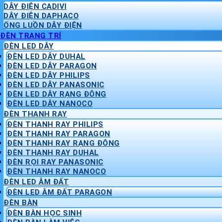
DÂY ĐIỆN CADIVI
DÂY ĐIỆN DAPHACO
ỐNG LUỒN DÂY ĐIỆN
ĐÈN TRANG TRÍ
ĐÈN LED DÂY
ĐÈN LED DÂY DUHAL
ĐÈN LED DÂY PARAGON
ĐÈN LED DÂY PHILIPS
ĐÈN LED DÂY PANASONIC
ĐÈN LED DÂY RẠNG ĐÔNG
ĐÈN LED DÂY NANOCO
ĐÈN THANH RAY
ĐÈN THANH RAY PHILIPS
ĐÈN THANH RAY PARAGON
ĐÈN THANH RAY RẠNG ĐÔNG
ĐÈN THANH RAY DUHAL
ĐÈN RỌI RAY PANASONIC
ĐÈN THANH RAY NANOCO
ĐÈN LED ÂM ĐẤT
ĐÈN LED ÂM ĐẤT PARAGON
ĐÈN BÀN
ĐÈN BÀN HỌC SINH