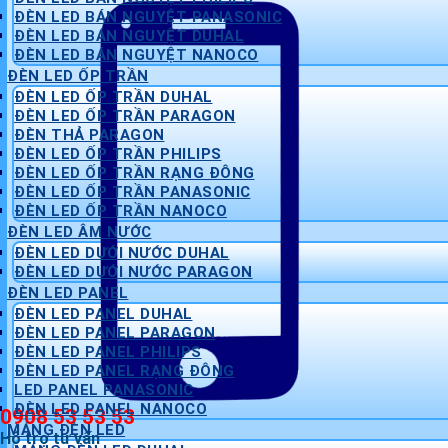
ĐÈN LED BÁN NGUYỆT PANASONIC
ĐÈN LED BÁN NGUYỆT DUHAL
ĐÈN LED BÁN NGUYỆT NANOCO
ĐÈN LED ỐP TRẦN
ĐÈN LED ỐP TRẦN DUHAL
ĐÈN LED ỐP TRẦN PARAGON
ĐÈN THẢ PARAGON
ĐÈN LED ỐP TRẦN PHILIPS
ĐÈN LED ỐP TRẦN RẠNG ĐÔNG
ĐÈN LED ỐP TRẦN PANASONIC
ĐÈN LED ỐP TRẦN NANOCO
ĐÈN LED ÂM NƯỚC
ĐÈN LED DƯỚI NƯỚC DUHAL
ĐÈN LED DƯỚI NƯỚC PARAGON
ĐÈN LED PANEL
ĐÈN LED PANEL DUHAL
ĐÈN LED PANEL PARAGON
ĐÈN LED PANEL PHILIPS
ĐÈN LED PANEL RẠNG ĐÔNG
LED PANEL PANASONIC
ĐÈN LED PANEL NANOCO
0908 53 53 53
MÁNG ĐÈN LED
Hỗ trợ tư vấn