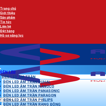
Bỏ
qua
Trang chủ
nội
Giới thiệu
dung
Sản phẩm
Tin tức
Liên hệ
Đặt hàng
Hồ sơ năng lực
ĐÈN LED
ĐÈN LED ÂM TRẦN
ĐÈN LED ÂM TRẦN DUHAL
ĐÈN LED ÂM TRẦN NANOCO
ĐÈN LED ÂM TRẦN PANASONIC
ĐÈN LED ÂM TRẦN PARAGON
Tìm
ĐÈN LED ÂM TRẦN PHILIPS
kiếm:
ĐÈN LED ÂM TRẦN RẠNG ĐÔNG