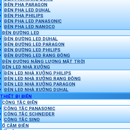
ĐÈN PHA PARAGON
ĐÈN PHA LED DUHAL
ĐÈN PHA PHILIPS
ĐÈN PHA LED PANASONIC
ĐÈN PHA LED NANOCO
ĐÈN ĐƯỜNG LED
ĐÈN ĐƯỜNG LED DUHAL
ĐÈN ĐƯỜNG LED PARAGON
ĐÈN ĐƯỜNG LED PHILIPS
ĐÈN ĐƯỜNG LED RẠNG ĐÔNG
ĐÈN ĐƯỜNG NĂNG LƯỢNG MẶT TRỜI
ĐÈN LED NHÀ XƯỞNG
ĐÈN LED NHÀ XƯỞNG PHILIPS
ĐÈN LED NHÀ XƯỞNG RẠNG ĐÔNG
ĐÈN LED NHÀ XƯỞNG PARAGON
ĐÈN LED NHÀ XƯỞNG DUHAL
THIẾT BỊ ĐIỆN
CÔNG TẮC ĐIỆN
CÔNG TẮC PANASONIC
CÔNG TẮC SCHNEIDER
CÔNG TẮC SINO
Ổ CẮM ĐIỆN