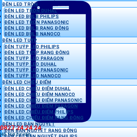
ĐÈN LED TRÒN
ĐÈN LED TRÒN DUHAL
ĐÈN LED BULB PHILIPS
ĐÈN LED TRÒN PANASONIC
ĐÈN LED BULB RẠNG ĐÔNG
ĐÈN LED BULB NANOCO
ĐÈN LED TUÝP
ĐÈN TUÝP LED PHILIPS
ĐÈN LED TUÝP RẠNG ĐÔNG
ĐÈN TUÝP LED PARAGON
ĐÈN TUÝP LED DUHAL
ĐÈN TUÝP LED PANASONIC
ĐÈN TUÝP LED NANOCO
ĐÈN LED CHIẾU ĐIỂM
ĐÈN LED CHIẾU ĐIỂM DUHAL
ĐÈN LED CHIẾU ĐIỂM NANOCO
ĐÈN LED CHIẾU ĐIỂM PANASONIC
ĐÈN LED CHIẾU ĐIỂM PARAGON
ĐÈN LED CHIẾU ĐIỂM PHILIPS
ĐÈN LED CHIẾU ĐIỂM RẠNG ĐÔNG
ĐÈN LED BÁN NGUYỆT
0827 24 24 24
ĐÈN BÁN NGUYỆT RẠNG ĐÔNG
Hỗ trợ tư vấn
ĐÈN LED BÁN NGUYỆT PHILIPS