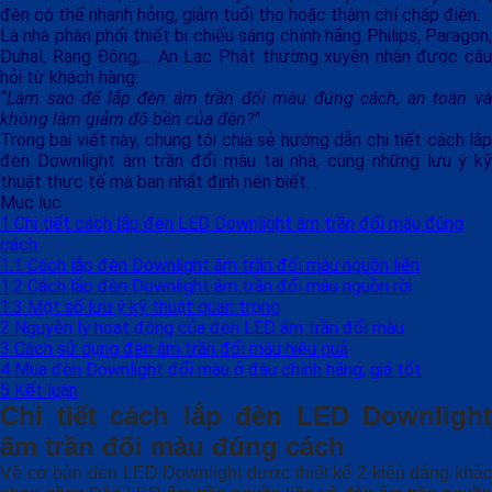
đèn có thể nhanh hỏng, giảm tuổi thọ hoặc thậm chí chập điện.
Là nhà phân phối thiết bị chiếu sáng chính hãng Philips, Paragon,
Duhal, Rạng Đông,… An Lạc Phát thường xuyên nhận được câu
hỏi từ khách hàng:
“Làm sao để lắp đèn âm trần đổi màu đúng cách, an toàn và
không làm giảm độ bền của đèn?”
Trong bài viết này, chúng tôi chia sẻ hướng dẫn chi tiết cách lắp
đèn Downlight âm trần đổi màu tại nhà, cùng những lưu ý kỹ
thuật thực tế mà bạn nhất định nên biết.
Mục lục
1
Chi tiết cách lắp đèn LED Downlight âm trần đổi màu đúng
cách
1.1
Cách lắp đèn Downlight âm trần đổi màu nguồn liền
1.2
Cách lắp đèn Downlight âm trần đổi màu nguồn rời
1.3
Một số lưu ý kỹ thuật quan trọng
2
Nguyên lý hoạt động của đèn LED âm trần đổi màu
3
Cách sử dụng đèn âm trần đổi màu hiệu quả
4
Mua đèn Downlight đổi màu ở đâu chính hãng, giá tốt
5
Kết luận
Chi tiết cách lắp đèn LED Downlight
âm trần đổi màu
đúng cách
Về cơ bản đèn LED Downlight được thiết kế 2 kiểu dáng khác