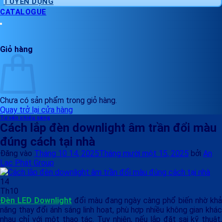
TUYỂN DỤNG
CATALOGUE
Giỏ hàng
Chưa có sản phẩm trong giỏ hàng.
Quay trở lại cửa hàng
Tư vấn chiếu sáng
Cách lắp đèn downlight âm trần đổi màu
đúng cách tại nhà
Đăng vào
Tháng 10 14, 2025
Tháng mười một 15, 2025
bởi
An
Lạc Phát Group
14
Th10
Đèn LED Downlight
đổi màu đang ngày càng phổ biến nhờ kh
năng thay đổi ánh sáng linh hoạt, phù hợp nhiều không gian khác
nhau chỉ với một thao tác. Tuy nhiên, nếu lắp đặt sai kỹ thuật,