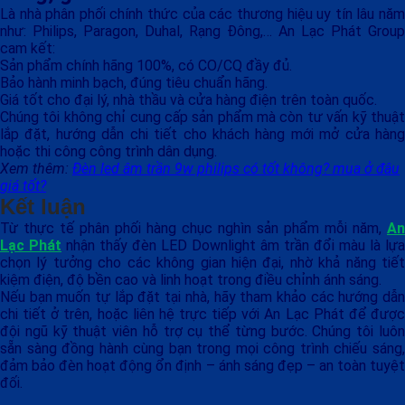
Là nhà phân phối chính thức của các thương hiệu uy tín lâu năm
như: Philips, Paragon, Duhal, Rạng Đông,… An Lạc Phát Group
cam kết:
Sản phẩm chính hãng 100%, có CO/CQ đầy đủ.
Bảo hành minh bạch, đúng tiêu chuẩn hãng.
Giá tốt cho đại lý, nhà thầu và cửa hàng điện trên toàn quốc.
Chúng tôi không chỉ cung cấp sản phẩm mà còn tư vấn kỹ thuật
lắp đặt, hướng dẫn chi tiết cho khách hàng mới mở cửa hàng
hoặc thi công công trình dân dụng.
Xem thêm:
Đèn led âm trần 9w philips có tốt không? mua ở đâu
giá tốt?
Kết luận
Từ thực tế phân phối hàng chục nghìn sản phẩm mỗi năm,
An
Lạc Phát
nhận thấy đèn LED Downlight âm trần đổi màu là lựa
chọn lý tưởng cho các không gian hiện đại, nhờ khả năng tiết
kiệm điện, độ bền cao và linh hoạt trong điều chỉnh ánh sáng.
Nếu bạn muốn tự lắp đặt tại nhà, hãy tham khảo các hướng dẫn
chi tiết ở trên, hoặc liên hệ trực tiếp với An Lạc Phát để được
đội ngũ kỹ thuật viên hỗ trợ cụ thể từng bước. Chúng tôi luôn
sẵn sàng đồng hành cùng bạn trong mọi công trình chiếu sáng,
đảm bảo đèn hoạt động ổn định – ánh sáng đẹp – an toàn tuyệt
đối.