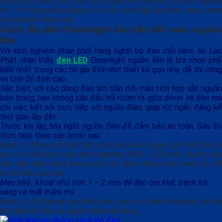
nhau gồm: Đèn LED âm trần nguồn liền và đèn âm trần nguồn
rời. Với từng kiểu dáng sẽ có các cách lắp đặt khác nhau, xem
chi tiết dưới đây nhé:
Cách lắp đèn Downlight âm trần đổi màu nguồn
liền
Với kinh nghiệm phân phối hàng nghìn bộ đèn mỗi năm, An Lạc
Phát nhận thấy
đèn LED
Downlight nguồn liền là lựa chọn ph
biến nhất trong các hộ gia đình nhờ thiết kế gọn nhẹ, dễ thi công
và tính ổn định cao.
Đặc biệt, với các dòng đèn âm trần đổi màu tích hợp sẵn nguồn
bên trong, bạn không cần đấu nối rườm rà giữa driver và đèn mà
chỉ việc kết nối trực tiếp với nguồn điện, giúp rút ngắn đáng kể
thời gian lắp đặt.
Trước khi lắp, hãy ngắt nguồn điện để đảm bảo an toàn. Sau đó
thực hiện theo các bước sau:
Bước 1: Khoan lỗ trên trần nhà theo kích thước ghi trên đèn ở
các vị trí đã được xác định (thường Ø90 – 125 mm). Bước này
cần cẩn thận trọng trong việc xác định đúng kích thước lỗ, để
có thể lắp vừa vặn.
Mẹo nhỏ: Khoét nhỏ hơn 1 – 2 mm để đèn ôm khít, tránh lọt
sáng và mất thẩm mỹ.
Bước 2: Đi đường dây điện theo các vị trí đèn đã khoan, để có
thể đấu nối đèn và nguồn điện dễ dàng.