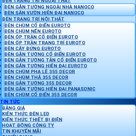
ĐÈN TRANG TRÍ NGOẠI THẤT
ĐÈN GẮN TƯỜNG NGOÀI NHÀ NANOCO
ĐÈN SÂN VƯỜN HIỆN ĐẠI NANOCO
ĐÈN TRANG TRÍ NỘI THẤT
ĐÈN CHÙM CỔ ĐIỂN EUROTO
ĐÈN CHÙM NẾN EUROTO
ĐÈN ỐP TRẦN CỔ ĐIỂN EUROTO
ĐÈN ỐP TRẦN TRANG TRÍ EUROTO
ĐÈN CÂY ĐỨNG EUROTO
ĐÈN GẮN TƯỜNG CỔ ĐIỂN EUROTO
ĐÈN GẮN TƯỜNG TÂN CỔ ĐIỂN EUROTO
ĐÈN GẮN TƯỜNG HIỆN ĐẠI EUROTO
ĐÈN CHÙM PHA LÊ 355 DECOR
ĐÈN CHÙM THẢ 355 DECOR
ĐÈN GẮN TƯỜNG 355 DECOR
ĐÈN GẮN TƯỜNG HIỆN ĐẠI PANASONIC
ĐÈN CHÙM CỔ ĐIỂN 355 DECOR
TIN TỨC
BẢNG GIÁ
KIẾN THỨC ĐÈN LED
KIẾN THỨC THIẾT BỊ ĐIỆN
HOẠT ĐỘNG CÔNG TY
TIN KHUYẾN MÃI