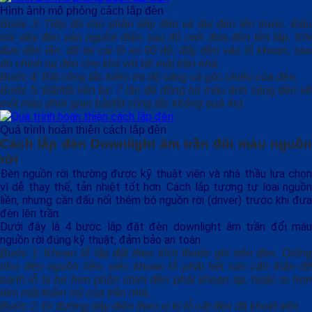
Hình ảnh mô phỏng cách lắp đèn
Bước 3: Tiếp đó cho phần dây đèn và đui đèn lên trước. Đấu
nối dây đèn vào nguồn điện sau đó mới đưa đèn lên lắp. Khi
đưa đèn lên, để tai cài lò xo 90 độ, đẩy đèn vào lỗ khoan, sau
đó chỉnh lại đèn cho khít với bề mặt trần nhà.
Bước 4: Bật công tắc kiểm tra độ sáng và góc chiếu của đèn.
Bước 5: Bật/tắt liên tục 7 lần để đồng bộ màu ánh sáng đèn về
một màu (thời gian bật/tắt công tắc không quá 4s).
Quá trình hoàn thiện cách lắp đèn
Cách lắp đèn Downlight âm trần đổi màu
nguồn
rời
Đèn nguồn rời thường được kỹ thuật viên và nhà thầu lựa chọn
vì dễ thay thế, tản nhiệt tốt hơn. Cách lắp tương tự loại nguồn
liền, nhưng cần đấu nối thêm bộ nguồn rời (driver) trước khi đưa
đèn lên trần.
Dưới đây là 4 bước lắp đặt đèn downlight âm trần đổi màu
nguồn rời đúng kỹ thuật, đảm bảo an toàn:
Bước 1: Khoan lỗ lắp đặt theo kích thước ghi trên đèn. Giống
như đèn nguồn liền, việc khoan lỗ phải hết sức cẩn thận để
tránh lỗ bị bé hơn phần chìm đèn phải khoan lại, hoặc to hơn
làm mất thẩm mỹ của trần nhà.
Bước 2: Đi đường dây điện theo vị trí lỗ cắt đèn đã khoét trên