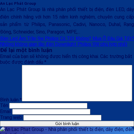
An Lạc Phát Group
An Lạc Phát Group là nhà phân phối thiết bị điện, đèn LED, dây
điện chính hãng với hơn 15 năm kinh nghiệm, chuyên cung cấp
sản phẩm từ Philips, Panasonic, Cadivi, Nanoco, Duhal, Rạng
Đông, Schneider, Sino, Paragon, MPE,...
Đèn Led Âm Trần 9w Philips Có Tốt Không? Mua Ở Đâu Giá Tốt?
Những không gian lắp đèn Downlight Philips 9W phù hợp nhất
Để lại một bình luận
Email của bạn sẽ không được hiển thị công khai.
Các trường bắt
buộc được đánh dấu
*
Bình luận
*
Tên
Email
Trang web