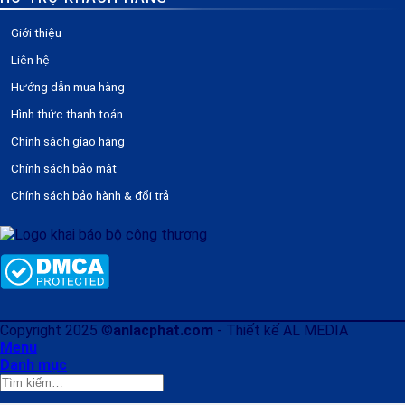
Giới thiệu
Liên hệ
Hướng dẫn mua hàng
Hình thức thanh toán
Chính sách giao hàng
Chính sách bảo mật
Chính sách bảo hành & đổi trả
Copyright 2025 ©
anlacphat.com
- Thiết kế AL MEDIA
Menu
Danh mục
Tìm
kiếm: