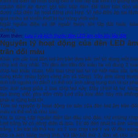
Kiểm tra điện áp hoạt động đèn ở nơi lắp đặt xem có giống với
nguồn điện áp được ghi trên hộp đèn. Để đảm bảo đèn sẽ
được cấp điện áp hoạt động phù hợp. Vì nếu điện áp sai lệch
quá nhiều sẽ khiến thiết bị hư hỏng vĩnh viễn.
Ngắt nguồn điện và để nguội trước khi lắp đặt hoặc bảo
dưỡng.
Xem thêm:
Lưu ý về kích thước đèn LED âm trần khi lắp đặt
Nguyên lý hoạt động của đèn LED âm
trần đổi màu
Khác với các loại đèn led âm trần đơn sắc chỉ sử dụng một loại
chip led duy nhất. Thì đèn âm trần đổi màu lại sử dụng 2 loại
chip led khác nhau. Mỗi loại chip led lại có một màu sắc ánh
sáng khác nhau (gồm vàng ấm và trắng). Vậy ánh sáng trung
tính bắt nguồn do đâu? có thể nói ánh sáng trung tính là sự pha
trộn ánh sáng giữa 2 loại chip led này. Đây chính là sự sáng
tạo trong việc pha trộn chip Led của loại đèn này mà không
phải ai cũng biết tới.
Tóm lại nguyên lý hoạt động cơ bản của đèn led âm trần đổi
màu có thể mô tả như sau:
Khi ta cung cấp nguồn điện lần đầu cho đèn, chỉ những chip
Led trắng W có dòng điện đi qua. Từ đó đèn phát ra ánh sáng
trắng. Lần bật tắt thứ hai, cả 2 loại chip Led Y và W đều sáng
cho ra ánh sáng trung tính. Và lần bật thứ 3 đèn sẽ cho ánh