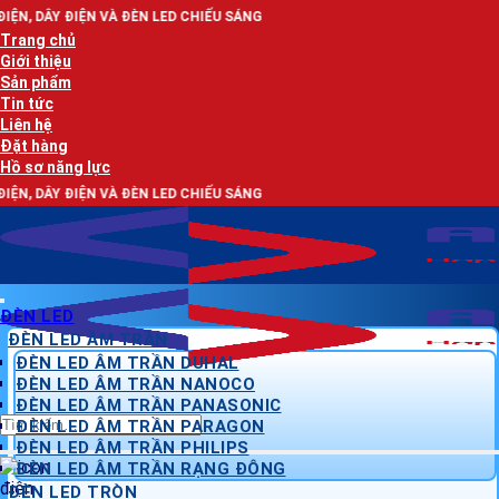
Bỏ
À ĐÈN LED CHIẾU SÁNG
qua
Trang chủ
nội
Giới thiệu
dung
Sản phẩm
Tin tức
Liên hệ
Đặt hàng
Hồ sơ năng lực
À ĐÈN LED CHIẾU SÁNG
ĐÈN LED
ĐÈN LED ÂM TRẦN
ĐÈN LED ÂM TRẦN DUHAL
ĐÈN LED ÂM TRẦN NANOCO
ĐÈN LED ÂM TRẦN PANASONIC
Tìm
ĐÈN LED ÂM TRẦN PARAGON
kiếm:
ĐÈN LED ÂM TRẦN PHILIPS
ĐÈN LED ÂM TRẦN RẠNG ĐÔNG
ĐÈN LED TRÒN