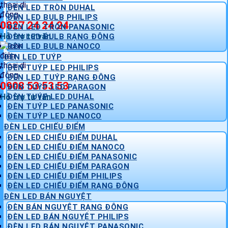
ĐÈN LED TRÒN DUHAL
ĐÈN LED BULB PHILIPS
0827 24 24 24
ĐÈN LED TRÒN PANASONIC
Hỗ trợ tư vấn
ĐÈN LED BULB RẠNG ĐÔNG
ĐÈN LED BULB NANOCO
ĐÈN LED TUÝP
ĐÈN TUÝP LED PHILIPS
ĐÈN LED TUÝP RẠNG ĐÔNG
0908 53 53 53
ĐÈN TUÝP LED PARAGON
Hỗ trợ tư vấn
ĐÈN TUÝP LED DUHAL
ĐÈN TUÝP LED PANASONIC
ĐÈN TUÝP LED NANOCO
ĐÈN LED CHIẾU ĐIỂM
ĐÈN LED CHIẾU ĐIỂM DUHAL
ĐÈN LED CHIẾU ĐIỂM NANOCO
ĐÈN LED CHIẾU ĐIỂM PANASONIC
ĐÈN LED CHIẾU ĐIỂM PARAGON
ĐÈN LED CHIẾU ĐIỂM PHILIPS
ĐÈN LED CHIẾU ĐIỂM RẠNG ĐÔNG
ĐÈN LED BÁN NGUYỆT
ĐÈN BÁN NGUYỆT RẠNG ĐÔNG
ĐÈN LED BÁN NGUYỆT PHILIPS
ĐÈN LED BÁN NGUYỆT PANASONIC