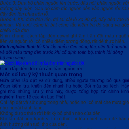
Bước 3: Đưa bộ phần nguồn lên trước, đấu nối phần nguồn với
đường dây điện. Sau đó cắm rắc nguồn đèn vào nguồn rời sau
đẩy đèn lên phía trên lỗ.
Bước 4: Khi đưa đèn lên, để tai cài lò xo 90 độ, đẩy đèn vào lỗ
khoan. Và cuối cùng là bật công tắc kiểm tra độ sáng và góc
chiếu của đèn
Nhìn chung, cách lắp đèn downlight âm trần đổi màu nguồn
liền và nguồn rời có nhiều điểm tương đồng, rất dễ thực hiện.
Kinh nghiệm thực tế:
Khi lắp nhiều đèn cùng lúc, nên thử nguồn
và đổi màu từng đèn trước khi cố định toàn bộ, tránh lỗi đồng
bộ ánh sáng.
Cách lắp đèn đổi màu âm trần nguồn rời
Một số lưu ý kỹ thuật quan trọng
Giữa phần lắp đặt và sử dụng, nhiều người thường bỏ qua giai
đoạn kiểm tra, khiến đèn nhanh hư hoặc đổi màu sai lệch. Hãy
ghi nhớ những lưu ý nhỏ này, được tổng hợp từ chính kinh
nghiệm thực tế của An Lạc Phát:
Chỉ lắp đặt và sử dụng trong nhà, hoặc nơi có mái che mưa,gió
như ngoài hành lang.
Không được tháo rời bất kỳ bộ phận nào của đèn.
Khi lắp đặt nên tránh vị trí có thiết bị tỏa nhiệt mạnh để tránh
ảnh hưởng đến tuổi thọ của đèn.