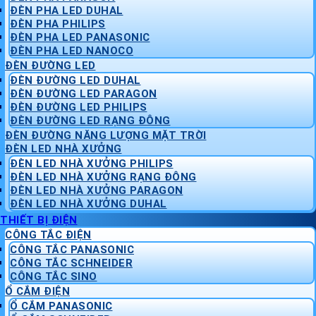
ĐÈN PHA LED DUHAL
ĐÈN PHA PHILIPS
ĐÈN PHA LED PANASONIC
ĐÈN PHA LED NANOCO
ĐÈN ĐƯỜNG LED
ĐÈN ĐƯỜNG LED DUHAL
ĐÈN ĐƯỜNG LED PARAGON
ĐÈN ĐƯỜNG LED PHILIPS
ĐÈN ĐƯỜNG LED RẠNG ĐÔNG
ĐÈN ĐƯỜNG NĂNG LƯỢNG MẶT TRỜI
ĐÈN LED NHÀ XƯỞNG
ĐÈN LED NHÀ XƯỞNG PHILIPS
ĐÈN LED NHÀ XƯỞNG RẠNG ĐÔNG
ĐÈN LED NHÀ XƯỞNG PARAGON
ĐÈN LED NHÀ XƯỞNG DUHAL
THIẾT BỊ ĐIỆN
CÔNG TẮC ĐIỆN
CÔNG TẮC PANASONIC
CÔNG TẮC SCHNEIDER
CÔNG TẮC SINO
Ổ CẮM ĐIỆN
Ổ CẮM PANASONIC