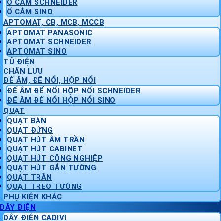
Ổ CẮM SCHNEIDER
Ổ CẮM SINO
APTOMAT, CB, MCB, MCCB
APTOMAT PANASONIC
APTOMAT SCHNEIDER
APTOMAT SINO
TỦ ĐIỆN
CHẤN LƯU
ĐẾ ÂM, ĐẾ NỔI, HỘP NỔI
ĐẾ ÂM ĐẾ NỔI HỘP NỔI SCHNEIDER
ĐẾ ÂM ĐẾ NỔI HỘP NỔI SINO
QUẠT
QUẠT BÀN
QUẠT ĐỨNG
QUẠT HÚT ÂM TRẦN
QUẠT HÚT CABINET
QUẠT HÚT CÔNG NGHIỆP
QUẠT HÚT GẮN TƯỜNG
QUẠT TRẦN
QUẠT TREO TƯỜNG
PHỤ KIỆN KHÁC
DÂY ĐIỆN
DÂY ĐIỆN CADIVI