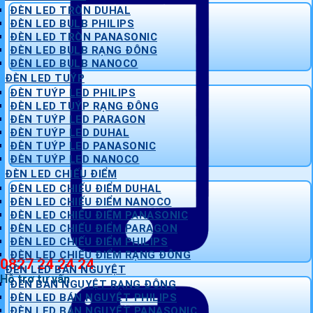
ĐÈN LED TRÒN DUHAL
ĐÈN LED BULB PHILIPS
ĐÈN LED TRÒN PANASONIC
ĐÈN LED BULB RẠNG ĐÔNG
ĐÈN LED BULB NANOCO
ĐÈN LED TUÝP
ĐÈN TUÝP LED PHILIPS
ĐÈN LED TUÝP RẠNG ĐÔNG
ĐÈN TUÝP LED PARAGON
ĐÈN TUÝP LED DUHAL
ĐÈN TUÝP LED PANASONIC
ĐÈN TUÝP LED NANOCO
ĐÈN LED CHIẾU ĐIỂM
ĐÈN LED CHIẾU ĐIỂM DUHAL
ĐÈN LED CHIẾU ĐIỂM NANOCO
ĐÈN LED CHIẾU ĐIỂM PANASONIC
ĐÈN LED CHIẾU ĐIỂM PARAGON
ĐÈN LED CHIẾU ĐIỂM PHILIPS
ĐÈN LED CHIẾU ĐIỂM RẠNG ĐÔNG
0827 24 24 24
ĐÈN LED BÁN NGUYỆT
Hỗ trợ tư vấn
ĐÈN BÁN NGUYỆT RẠNG ĐÔNG
ĐÈN LED BÁN NGUYỆT PHILIPS
ĐÈN LED BÁN NGUYỆT PANASONIC