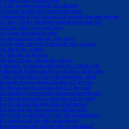
3.3
Nguồn điện không ổn định
3.4
Kết nối điện lỏng hoặc dây dẫn kém
3.5
Driver và chip LED không tương thích
4
Hướng dẫn 8 cách sửa đèn LED âm trần đơn giản, an toàn
4.1
Đèn LED âm trần không sáng do hỏng công tắc
4.2
Chip LED bị cháy hoặc hỏng
4.3
Driver (bộ nguồn) bị hỏng
4.4
Đèn quá nóng dẫn đến cháy bóng
4.5
Hệ thống dây điện bị đứt hoặc tiếp xúc kém
4.6
Đèn bị ẩm, rò điện
4.7
Đấu đèn sai kỹ thuật
4.8
Đèn LED âm trần đã hết tuổi thọ
5
Mẹo bảo trì giúp hạn chế hỏng đèn LED âm trần
6
Những lỗi thường gặp khi tự sửa đèn LED âm trần
7
Địa chỉ bán đèn LED âm trần chính hãng, giá rẻ
8
Câu hỏi thường gặp khi sửa đèn LED âm trần
8.1
Khi nào nên gọi thợ sửa đèn LED âm trần?
8.2
Đã kiểm tra nhưng đèn vẫn không sáng thì sao?
8.3
Khi nào không nên tự sửa đèn LED âm trần?
8.4
Có cần thay linh kiện đúng chuẩn không?
8.5
Nên sửa hay thay mới đèn LED âm trần?
8.6
Có nên tự sửa đèn LED âm trần tại nhà không?
8.7
Sửa đèn LED âm trần có bền không?
8.8
Chi phí sửa đèn LED âm trần có cao không?