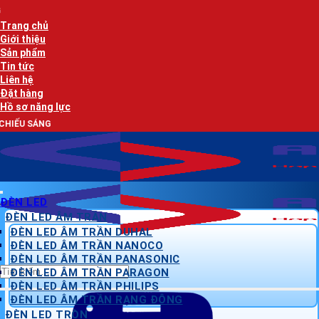
Bỏ
AN LẠC PHÁT - NHÀ 
qua
Trang chủ
nội
Giới thiệu
dung
Sản phẩm
Tin tức
Liên hệ
Đặt hàng
Hồ sơ năng lực
AN LẠC PHÁ
ĐÈN LED
ĐÈN LED ÂM TRẦN
ĐÈN LED ÂM TRẦN DUHAL
ĐÈN LED ÂM TRẦN NANOCO
ĐÈN LED ÂM TRẦN PANASONIC
Tìm
ĐÈN LED ÂM TRẦN PARAGON
kiếm:
ĐÈN LED ÂM TRẦN PHILIPS
ĐÈN LED ÂM TRẦN RẠNG ĐÔNG
ĐÈN LED TRÒN