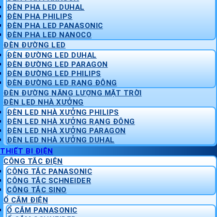
ĐÈN PHA LED DUHAL
ĐÈN PHA PHILIPS
ĐÈN PHA LED PANASONIC
ĐÈN PHA LED NANOCO
ĐÈN ĐƯỜNG LED
ĐÈN ĐƯỜNG LED DUHAL
ĐÈN ĐƯỜNG LED PARAGON
ĐÈN ĐƯỜNG LED PHILIPS
ĐÈN ĐƯỜNG LED RẠNG ĐÔNG
ĐÈN ĐƯỜNG NĂNG LƯỢNG MẶT TRỜI
ĐÈN LED NHÀ XƯỞNG
ĐÈN LED NHÀ XƯỞNG PHILIPS
ĐÈN LED NHÀ XƯỞNG RẠNG ĐÔNG
ĐÈN LED NHÀ XƯỞNG PARAGON
ĐÈN LED NHÀ XƯỞNG DUHAL
THIẾT BỊ ĐIỆN
CÔNG TẮC ĐIỆN
CÔNG TẮC PANASONIC
CÔNG TẮC SCHNEIDER
CÔNG TẮC SINO
Ổ CẮM ĐIỆN
Ổ CẮM PANASONIC