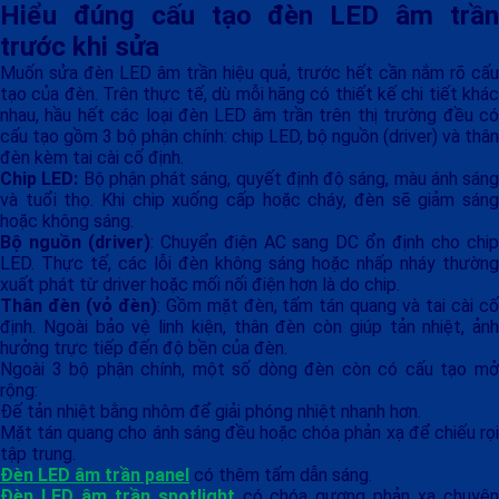
Hiểu đúng cấu tạo đèn LED âm trần
trước khi sửa
Muốn sửa đèn LED âm trần hiệu quả, trước hết cần nắm rõ cấu
tạo của đèn. Trên thực tế, dù mỗi hãng có thiết kế chi tiết khác
nhau, hầu hết các loại đèn LED âm trần trên thị trường đều có
cấu tạo gồm 3 bộ phận chính: chip LED, bộ nguồn (driver) và thân
đèn kèm tai cài cố định.
Chip LED:
Bộ phận phát sáng, quyết định độ sáng, màu ánh sáng
và tuổi thọ. Khi chip xuống cấp hoặc cháy, đèn sẽ giảm sáng
hoặc không sáng.
Bộ nguồn (driver)
: Chuyển điện AC sang DC ổn định cho chi
LED. Thực tế, các lỗi đèn không sáng hoặc nhấp nháy thường
xuất phát từ driver hoặc mối nối điện hơn là do chip.
Thân đèn (vỏ đèn)
: Gồm mặt đèn, tấm tán quang và tai cài c
định. Ngoài bảo vệ linh kiện, thân đèn còn giúp tản nhiệt, ảnh
hưởng trực tiếp đến độ bền của đèn.
Ngoài 3 bộ phận chính, một số dòng đèn còn có cấu tạo mở
rộng:
Đế tản nhiệt bằng nhôm để giải phóng nhiệt nhanh hơn.
Mặt tán quang cho ánh sáng đều hoặc chóa phản xạ để chiếu rọi
tập trung.
Đèn LED âm trần panel
có thêm tấm dẫn sáng.
Đèn LED âm trần spotlight
có chóa gương phản xạ chuyê