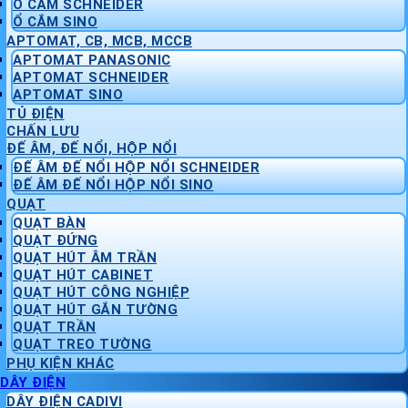
Ổ CẮM SCHNEIDER
Ổ CẮM SINO
APTOMAT, CB, MCB, MCCB
APTOMAT PANASONIC
APTOMAT SCHNEIDER
APTOMAT SINO
TỦ ĐIỆN
CHẤN LƯU
ĐẾ ÂM, ĐẾ NỔI, HỘP NỔI
ĐẾ ÂM ĐẾ NỔI HỘP NỔI SCHNEIDER
ĐẾ ÂM ĐẾ NỔI HỘP NỔI SINO
QUẠT
QUẠT BÀN
QUẠT ĐỨNG
QUẠT HÚT ÂM TRẦN
QUẠT HÚT CABINET
QUẠT HÚT CÔNG NGHIỆP
QUẠT HÚT GẮN TƯỜNG
QUẠT TRẦN
QUẠT TREO TƯỜNG
PHỤ KIỆN KHÁC
DÂY ĐIỆN
DÂY ĐIỆN CADIVI