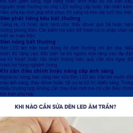
Khi đèn giảm sáng, ngả vàng hoặc lệch màu so với ban đầu,
nguyên nhân thường do chip LED xuống cấp hoặc tản nhiệt kém.
Việc sửa kịp thời giúp khôi phục độ sáng và kéo dài tuổi thọ đèn.
Đèn phát tiếng kêu bất thường
Tiếng rè, rít hoặc lách tách cho thấy driver quá tải hoặc hiện
tượng phóng điện. Cần kiểm tra sớm để tránh rủi ro chập cháy và
mất an toàn điện.
Đèn nóng bất thường
Đèn LED âm trần hoạt động ổn định thường chỉ ấm nhẹ. Nếu
nhiệt độ tăng cao, đặc biệt tại bộ nguồn, khả năng cao lắp đặt
sai kỹ thuật hoặc tản nhiệt không hiệu quả, cần sửa ngay để
tránh hư hỏng nghiêm trọng.
Khi cần điều chỉnh hoặc nâng cấp ánh sáng
Ngoài hư hỏng, bạn cũng nên sửa đèn LED âm trần khi muốn đổi
màu ánh sáng, thay driver hoặc tối ưu lại bố trí chiếu sáng. Trong
nhiều trường hợp, không cần thay đèn mới mà chỉ cần điều chỉnh
linh kiện phù hợp.