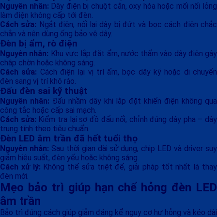
Nguyên nhân:
Dây điện bị chuột cắn, oxy hóa hoặc mối nối lỏn
làm điện không cấp tới đèn.
Cách sửa:
Ngắt điện, nối lại dây bị đứt và bọc cách điện chắ
chắn và nên dùng ống bảo vệ dây.
Đèn bị ẩm, rò điện
Nguyên nhân:
Khu vực lắp đặt ẩm, nước thấm vào dây điện gây
chập chờn hoặc không sáng.
Cách sửa:
Cách điện lại vị trí ẩm, bọc dây kỹ hoặc di chuyể
đèn sang vị trí khô ráo.
Đấu đèn sai kỹ thuật
Nguyên nhân:
Đấu nhầm dây khi lắp đặt khiến điện không qu
công tắc hoặc cấp sai mạch.
Cách sửa:
Kiểm tra lại sơ đồ đấu nối, chỉnh đúng dây pha – dâ
trung tính theo tiêu chuẩn.
Đèn LED âm trần đã hết tuổi thọ
Nguyên nhân:
Sau thời gian dài sử dụng, chip LED và driver su
giảm hiệu suất, đèn yếu hoặc không sáng.
Cách xử lý:
Không thể sửa triệt để, giải pháp tốt nhất là tha
đèn mới.
Mẹo bảo trì giúp hạn chế hỏng đèn LED
âm trần
Bảo trì đúng cách giúp giảm đáng kể nguy cơ hư hỏng và kéo dài