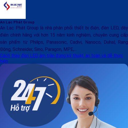
An Lạc Phát Group
An Lạc Phát Group là nhà phân phối thiết bị điện, đèn LED, dây
điện chính hãng với hơn 15 năm kinh nghiệm, chuyên cung cấp
sản phẩm từ Philips, Panasonic, Cadivi, Nanoco, Duhal, Rạng
Đông, Schneider, Sino, Paragon, MPE,...
Cách thay đèn LED âm trần đúng kỹ thuật, an toàn và dễ thực
hiện