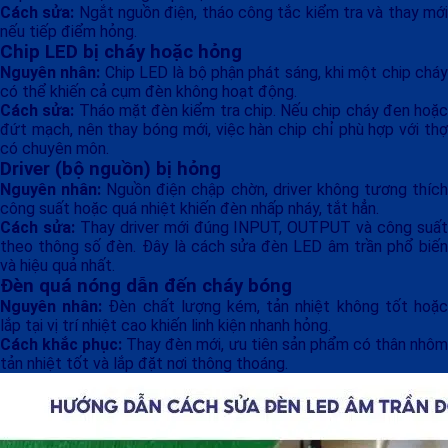
Cách sửa:
Ngắt nguồn điện, tháo công tắc kiểm tra và thay mớ
nếu tiếp điểm hỏng.
Chip LED bị cháy hoặc hỏng
Nguyên nhân:
Chip LED là bộ phận phát sáng, khi một chip chá
có thể khiến cả cụm đèn không hoạt động.
Cách sửa:
Tháo mặt đèn kiểm tra chip. Nếu chip cháy đen hoặc
đứt mạch, nên thay bóng mới, việc hàn chip chỉ phù hợp với thợ
có chuyên môn.
Driver (bộ nguồn) bị hỏng
Nguyên nhân:
Nguồn điện chập chờn, driver không tương thíc
công suất hoặc quá nhiệt khiến đèn nhấp nháy, tắt hẳn.
Cách sửa:
Thay driver mới đúng INPUT, OUTPUT và công suấ
theo thông số đèn. Đây là cách sửa đèn LED âm trần phổ biến
và hiệu quả nhất.
Đèn quá nóng dẫn đến cháy bóng
Nguyên nhân:
Đèn chất lượng kém, tản nhiệt không tốt hoặ
lắp tại vị trí nhiệt cao khiến linh kiện nhanh hỏng.
Cách khắc phục:
Thay đèn mới, ưu tiên sản phẩm có thân nhô
tản nhiệt tốt và lắp đặt nơi thông thoáng.