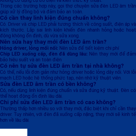
Không có dụng cụ đo điện và kiến thức kỹ thuật.
Trong các trường hợp này, gọi thợ chuyên sửa đèn LED âm trần
giúp xử lý đồng bộ và đảm bảo an toàn.
Có cần thay linh kiện đúng chuẩn không?
Có. Driver và chip LED phải tương thích về công suất, điện áp và
kích thước. Lắp sai linh kiện khiến đèn nhanh hỏng hoặc hoạt
động không ổn định, dù vừa sửa xong.
Nên sửa hay thay mới đèn LED âm trần?
Hỏng driver, lỏng mối nối:
Nên sửa để tiết kiệm chi phí
Chip LED xuống cấp, đèn đã dùng lâu:
Nên thay mới để đảm
bảo hiệu suất và an toàn điện
Có nên tự sửa đèn LED âm trần tại nhà không?
Có thể, nếu lỗi đơn giản như hỏng driver hoặc lỏng dây nối. Với lỗi
mạch LED hoặc hệ thống phức tạp, nên nhờ kỹ thuật viên.
Sửa đèn LED âm trần có bền không?
Có, nếu dùng linh kiện đúng chuẩn và sửa đúng kỹ thuật. Đèn có
thể hoạt động ổn định lâu dài.
Chi phí sửa đèn LED âm trần có cao không?
Thường thấp hơn nhiều so với thay mới, đặc biệt khi chỉ cần thay
driver. Tuy nhiên, với đèn đã xuống cấp nặng, thay mới sẽ kinh tế
hơn về lâu dài.