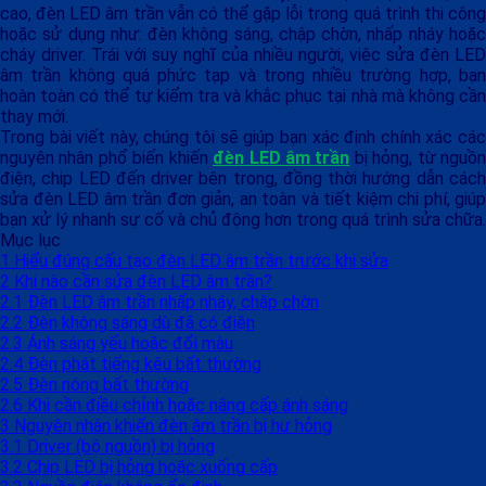
cao, đèn LED âm trần vẫn có thể gặp lỗi trong quá trình thi công
hoặc sử dụng như: đèn không sáng, chập chờn, nhấp nháy hoặc
cháy driver. Trái với suy nghĩ của nhiều người, việc sửa đèn LED
âm trần không quá phức tạp và trong nhiều trường hợp, bạn
hoàn toàn có thể tự kiểm tra và khắc phục tại nhà mà không cần
thay mới.
Trong bài viết này, chúng tôi sẽ giúp bạn xác định chính xác các
nguyên nhân phổ biến khiến
đèn LED âm trần
bị hỏng, từ nguồ
điện, chip LED đến driver bên trong, đồng thời hướng dẫn cách
sửa đèn LED âm trần đơn giản, an toàn và tiết kiệm chi phí, giúp
bạn xử lý nhanh sự cố và chủ động hơn trong quá trình sửa chữa.
Mục lục
1
Hiểu đúng cấu tạo đèn LED âm trần trước khi sửa
2
Khi nào cần sửa đèn LED âm trần?
2.1
Đèn LED âm trần nhấp nháy, chập chờn
2.2
Đèn không sáng dù đã có điện
2.3
Ánh sáng yếu hoặc đổi màu
2.4
Đèn phát tiếng kêu bất thường
2.5
Đèn nóng bất thường
2.6
Khi cần điều chỉnh hoặc nâng cấp ánh sáng
3
Nguyên nhân khiến đèn âm trần bị hư hỏng
3.1
Driver (bộ nguồn) bị hỏng
3.2
Chip LED bị hỏng hoặc xuống cấp