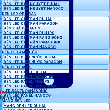
ĐÈN LED BÁN NGUYỆT DUHAL
ĐÈN LED BÁN NGUYỆT NANOCO
ĐÈN LED ỐP TRẦN
ĐÈN LED ỐP TRẦN DUHAL
ĐÈN LED ỐP TRẦN PARAGON
ĐÈN THẢ PARAGON
ĐÈN LED ỐP TRẦN PHILIPS
ĐÈN LED ỐP TRẦN RẠNG ĐÔNG
ĐÈN LED ỐP TRẦN PANASONIC
ĐÈN LED ỐP TRẦN NANOCO
ĐÈN LED ÂM NƯỚC
ĐÈN LED DƯỚI NƯỚC DUHAL
ĐÈN LED DƯỚI NƯỚC PARAGON
ĐÈN LED PANEL
ĐÈN LED PANEL DUHAL
ĐÈN LED PANEL PARAGON
ĐÈN LED PANEL PHILIPS
ĐÈN LED PANEL RẠNG ĐÔNG
LED PANEL PANASONIC
0908 53 53 53
ĐÈN LED PANEL NANOCO
Hỗ trợ tư vấn
MÁNG ĐÈN LED
MÁNG ĐÈN LED DUHAL