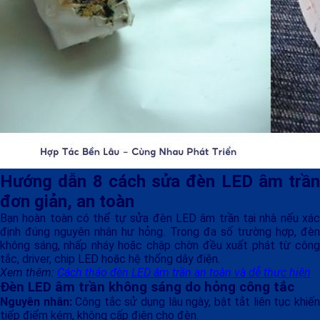
Hướng dẫn 8 cách sửa đèn LED âm trần
đơn giản, an toàn
Bạn hoàn toàn có thể tự sửa đèn LED âm trần tại nhà nếu xác
định đúng nguyên nhân hư hỏng. Trong đa số trường hợp, đèn
không sáng, nhấp nháy hoặc chập chờn đều xuất phát từ công
tắc, driver, chip LED hoặc hệ thống dây điện.
Xem thêm:
Cách tháo đèn LED âm trần an toàn và dễ thực hiện
Đèn LED âm trần không sáng do hỏng công tắc
Nguyên nhân:
Công tắc sử dụng lâu ngày, bật tắt liên tục khiế
tiếp điểm kém, không cấp điện cho đèn.