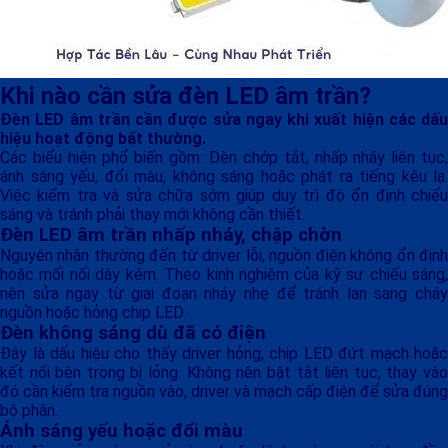
Khi nào cần sửa đèn LED âm trần?
Đèn LED âm trần cần được sửa ngay khi xuất hiện các dấu
hiệu hoạt động bất thường.
Các biểu hiện phổ biến gồm: Dèn chớp tắt, nhấp nháy liên tục,
ánh sáng yếu, đổi màu, không sáng hoặc phát ra tiếng kêu lạ.
Việc kiểm tra và sửa chữa sớm giúp duy trì độ ổn định chiếu
sáng và tránh phải thay mới không cần thiết.
Đèn LED âm trần nhấp nháy, chập chờn
Nguyên nhân thường đến từ driver lỗi, nguồn điện không ổn định
hoặc mối nối dây kém. Theo kinh nghiệm của kỹ sư chiếu sáng,
nên sửa ngay từ giai đoạn nháy nhẹ để tránh lan sang cháy
nguồn hoặc hỏng chip LED.
Đèn không sáng dù đã có điện
Đây là dấu hiệu cho thấy driver hỏng, chip LED đứt mạch hoặc
kết nối bên trong bị lỏng. Không nên bật tắt liên tục, thay vào
đó cần kiểm tra nguồn vào, driver và mạch cấp điện để sửa đúng
bộ phận.
Ánh sáng yếu hoặc đổi màu