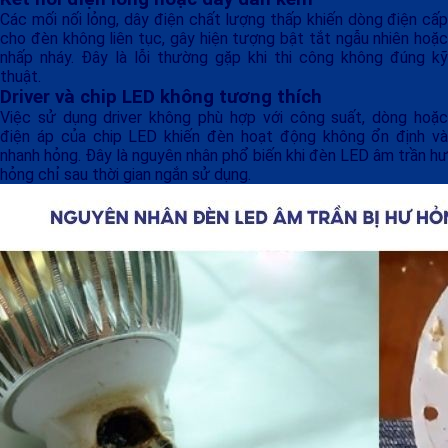
Các mối nối lỏng, dây điện chất lượng thấp khiến dòng điện cấp
cho đèn không liên tục, gây hiện tượng bật tắt ngẫu nhiên hoặc
nhấp nháy. Đây là lỗi thường gặp khi thi công không đúng kỹ
thuật.
Driver và chip LED không tương thích
Việc sử dụng driver không phù hợp với công suất, dòng hoặc
điện áp của chip LED khiến đèn hoạt động không ổn định và
nhanh hỏng. Đây là nguyên nhân phổ biến khi đèn LED âm trần hư
hỏng chỉ sau thời gian ngắn sử dụng.