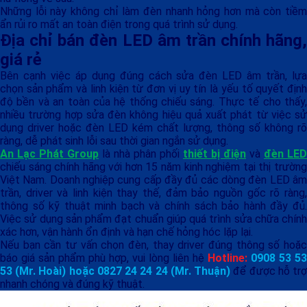
Những lỗi này không chỉ làm đèn nhanh hỏng hơn mà còn tiềm
ẩn rủi ro mất an toàn điện trong quá trình sử dụng.
Địa chỉ bán đèn LED âm trần chính hãng,
giá rẻ
Bên cạnh việc áp dụng đúng cách sửa đèn LED âm trần, lựa
chọn sản phẩm và linh kiện từ đơn vị uy tín là yếu tố quyết định
độ bền và an toàn của hệ thống chiếu sáng. Thực tế cho thấy,
nhiều trường hợp sửa đèn không hiệu quả xuất phát từ việc sử
dụng driver hoặc đèn LED kém chất lượng, thông số không rõ
ràng, dễ phát sinh lỗi sau thời gian ngắn sử dụng.
An Lạc Phát Group
là nhà phân phối
thiết bị điện
và
đèn LED
chiếu sáng chính hãng với hơn 15 năm kinh nghiệm tại thị trường
Việt Nam. Doanh nghiệp cung cấp đầy đủ các dòng đèn LED âm
trần, driver và linh kiện thay thế, đảm bảo nguồn gốc rõ ràng,
thông số kỹ thuật minh bạch và chính sách bảo hành đầy đủ.
Việc sử dụng sản phẩm đạt chuẩn giúp quá trình sửa chữa chính
xác hơn, vận hành ổn định và hạn chế hỏng hóc lặp lại.
Nếu bạn cần tư vấn chọn đèn, thay driver đúng thông số hoặc
báo giá sản phẩm phù hợp, vui lòng liên hệ
Hotline:
0908 53 53
53 (Mr. Hoài) hoặc 0827 24 24 24 (Mr. Thuận)
để được hỗ tr
nhanh chóng và đúng kỹ thuật.