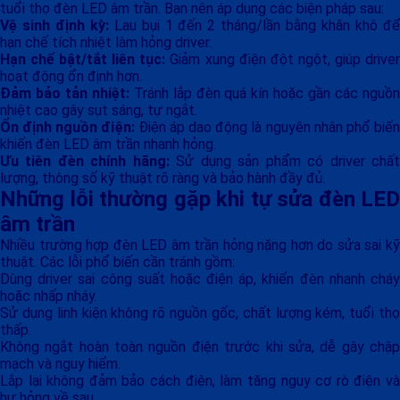
tuổi thọ đèn LED âm trần. Bạn nên áp dụng các biện pháp sau:
Vệ sinh định kỳ:
Lau bụi 1 đến 2 tháng/lần bằng khăn khô đ
hạn chế tích nhiệt làm hỏng driver.
Hạn chế bật/tắt liên tục:
Giảm xung điện đột ngột, giúp drive
hoạt động ổn định hơn.
Đảm bảo tản nhiệt:
Tránh lắp đèn quá kín hoặc gần các nguồn
nhiệt cao gây sụt sáng, tự ngắt.
Ổn định nguồn điện:
Điện áp dao động là nguyên nhân phổ biến
khiến đèn LED âm trần nhanh hỏng.
Ưu tiên đèn chính hãng:
Sử dụng sản phẩm có driver chấ
lượng, thông số kỹ thuật rõ ràng và bảo hành đầy đủ.
Những lỗi thường gặp khi tự sửa đèn LED
âm trần
Nhiều trường hợp đèn LED âm trần hỏng nặng hơn do sửa sai kỹ
thuật. Các lỗi phổ biến cần tránh gồm:
Dùng driver sai công suất hoặc điện áp, khiến đèn nhanh cháy
hoặc nhấp nháy.
Sử dụng linh kiện không rõ nguồn gốc, chất lượng kém, tuổi thọ
thấp.
Không ngắt hoàn toàn nguồn điện trước khi sửa, dễ gây chập
mạch và nguy hiểm.
Lắp lại không đảm bảo cách điện, làm tăng nguy cơ rò điện và
hư hỏng về sau.