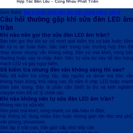
Xem thêm:
Đại lý phân phối đèn âm trần chính hãng, giá rẻ
Câu hỏi thường gặp khi sửa đèn LED âm
trần
Khi nào nên gọi thợ sửa đèn LED âm trần?
Bạn nên gọi thợ khi sự cố vượt quá kiểm tra cơ bản hoặc tiềm
ẩn rủi ro an toàn điện. Đặc biệt trong các trường hợp đèn đã
thay driver nhưng vẫn không sáng, đèn có mùi khét, nóng bất
thường hoặc xảy ra chập điện. Việc tự sửa lúc này dễ làm hỏng
mạch LED và gây nguy hiểm.
Đã kiểm tra nhưng đèn vẫn không sáng thì sao?
Nếu đã kiểm tra công tắc, dây nguồn và driver mà đèn vẫn
không hoạt động, khả năng cao lỗi nằm ở chip LED hoặc mạch
điện bên trong. Đây là phần cần thiết bị đo và kinh nghiệm
chuyên môn để xử lý chính xác.
Khi nào không nên tự sửa đèn LED âm trần?
Không nên tự sửa khi:
Đèn phát mùi khét, nóng nhanh, có dấu hiệu rò điện.
Hệ thống sử dụng nhiều đèn hoặc không gian lớn như nhà phố,
văn phòng, showroom.
Đèn lắp ở trần cao, trần giật cấp, khó tiếp cận.