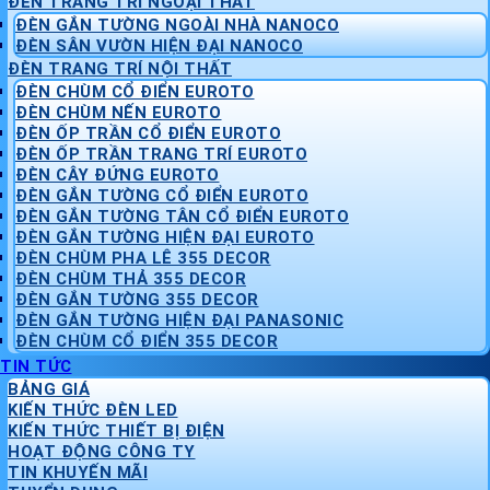
ĐÈN TRANG TRÍ NGOẠI THẤT
ĐÈN GẮN TƯỜNG NGOÀI NHÀ NANOCO
ĐÈN SÂN VƯỜN HIỆN ĐẠI NANOCO
ĐÈN TRANG TRÍ NỘI THẤT
ĐÈN CHÙM CỔ ĐIỂN EUROTO
ĐÈN CHÙM NẾN EUROTO
ĐÈN ỐP TRẦN CỔ ĐIỂN EUROTO
ĐÈN ỐP TRẦN TRANG TRÍ EUROTO
ĐÈN CÂY ĐỨNG EUROTO
ĐÈN GẮN TƯỜNG CỔ ĐIỂN EUROTO
ĐÈN GẮN TƯỜNG TÂN CỔ ĐIỂN EUROTO
ĐÈN GẮN TƯỜNG HIỆN ĐẠI EUROTO
ĐÈN CHÙM PHA LÊ 355 DECOR
ĐÈN CHÙM THẢ 355 DECOR
ĐÈN GẮN TƯỜNG 355 DECOR
ĐÈN GẮN TƯỜNG HIỆN ĐẠI PANASONIC
ĐÈN CHÙM CỔ ĐIỂN 355 DECOR
TIN TỨC
BẢNG GIÁ
KIẾN THỨC ĐÈN LED
KIẾN THỨC THIẾT BỊ ĐIỆN
HOẠT ĐỘNG CÔNG TY
TIN KHUYẾN MÃI