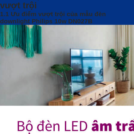
vượt trội
1.1 Ưu điểm vượt trội của mẫu đèn
downlight Philips 10w DN027B