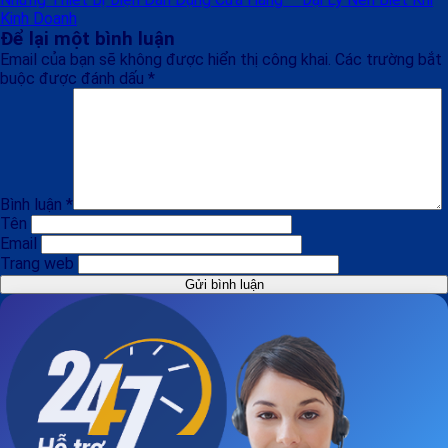
Kinh Doanh
Để lại một bình luận
Email của bạn sẽ không được hiển thị công khai.
Các trường bắt
buộc được đánh dấu
*
Bình luận
*
Tên
Email
Trang web