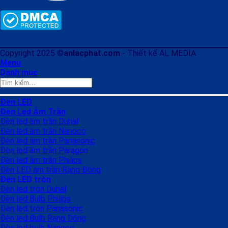
Copyright 2025 ©
anlacphat.com
- Thiết kế AL MEDIA
Menu
Danh mục
Tìm
kiếm:
Đèn LED
Đèn Led Âm Trần
Đèn led âm trần Duhal
Đèn led âm trần Nanoco
Đèn led âm trần Panasonic
Đèn led âm trần Paragon
Đèn led âm trần Philips
Đèn LED âm trần Rạng Đông
Đèn LED tròn
Đèn led tròn Duhal
Đèn led Bulb Philips
Đèn led tròn Panasonic
Đèn led Bulb Rạng Đông
Đèn led bulb Nanoco