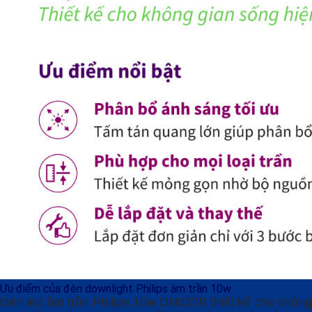
Ưu điểm của đèn downlight Philips âm trần 10w
Đèn led âm trần Philips 10w DN027B thiết kế cho không