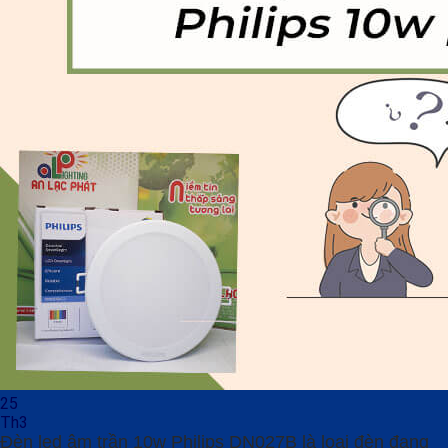
25
Th3
Đèn led âm trần 10w Philips DN027B là loại đèn đang