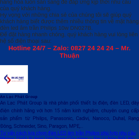
hàng hóa luôn sẵn sàng để đáp ứng kịp thời nhu cầu
của quý khách hàng.
Hy vọng với những chia sẻ của chúng tôi sẽ giúp quý
khách hàng biết được thêm nhiều thông tin về mặt hàng
đèn led âm trần Philips 10w DN027B.
Để đặt hàng nhanh chóng, quý khách hàng vui lòng liên
hệ số điện thoại sau:
Hotline 24/7 – Zalo: 0827 24 24 24 – Mr.
Thuận
An Lạc Phát Group
An Lạc Phát Group là nhà phân phối thiết bị điện, đèn LED, dây
điện chính hãng với hơn 15 năm kinh nghiệm, chuyên cung cấp
sản phẩm từ Philips, Panasonic, Cadivi, Nanoco, Duhal, Rạng
Đông, Schneider, Sino, Paragon, MPE,...
Tư vấn cách lựa chọn đèn LED âm trần Philips phù hợp nhu cầu
Những Thiết Bị Điện Dân Dụng Cửa Hàng – Đại Lý Nên Biết Khi