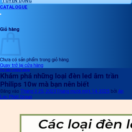
TUYỂN DỤNG
CATALOGUE
Giỏ hàng
Chưa có sản phẩm trong giỏ hàng.
Quay trở lại cửa hàng
Tư vấn chiếu sáng
Khám phá những loại đèn led âm trần
Philips 10w mà bạn nên biết
Đăng vào
Tháng 3 25, 2023
Tháng mười một 14, 2025
bởi
An
Lạc Phát Group