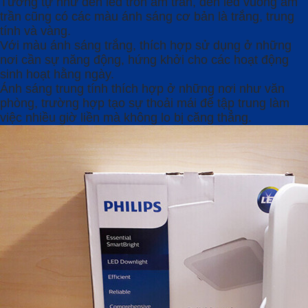
Tương tự như đèn led tròn âm trần, đèn led vuông âm
trần cũng có các màu ánh sáng cơ bản là trắng, trung
tính và vàng.
Với màu ánh sáng trắng, thích hợp sử dụng ở những
nơi cần sự năng động, hứng khởi cho các hoạt động
sinh hoạt hằng ngày.
Ánh sáng trung tính thích hợp ở những nơi như văn
phòng, trường hợp tạo sự thoải mái để tập trung làm
việc nhiều giờ liền mà không lo bị căng thẳng.