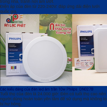
trong nhà, tránh nơi ẩm ướt.
Điện áp của đèn từ 220-240V: đáp ứng dải điện lưới
quốc gia.
Các kiểu dáng của đèn led âm trần 10w Philips DN027B
Tuổi thọ của đèn là 24.000 giờ: Đèn có tuổi thọ cao nên
người dùng hoàn toàn yên tâm để sử dụng mà không lo
bị hư hỏng.