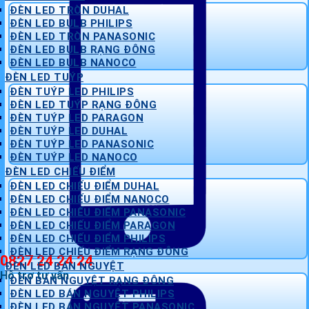
ĐÈN LED TRÒN DUHAL
ĐÈN LED BULB PHILIPS
ĐÈN LED TRÒN PANASONIC
ĐÈN LED BULB RẠNG ĐÔNG
ĐÈN LED BULB NANOCO
ĐÈN LED TUÝP
ĐÈN TUÝP LED PHILIPS
ĐÈN LED TUÝP RẠNG ĐÔNG
ĐÈN TUÝP LED PARAGON
ĐÈN TUÝP LED DUHAL
ĐÈN TUÝP LED PANASONIC
ĐÈN TUÝP LED NANOCO
ĐÈN LED CHIẾU ĐIỂM
ĐÈN LED CHIẾU ĐIỂM DUHAL
ĐÈN LED CHIẾU ĐIỂM NANOCO
ĐÈN LED CHIẾU ĐIỂM PANASONIC
ĐÈN LED CHIẾU ĐIỂM PARAGON
ĐÈN LED CHIẾU ĐIỂM PHILIPS
ĐÈN LED CHIẾU ĐIỂM RẠNG ĐÔNG
0827 24 24 24
ĐÈN LED BÁN NGUYỆT
Hỗ trợ tư vấn
ĐÈN BÁN NGUYỆT RẠNG ĐÔNG
ĐÈN LED BÁN NGUYỆT PHILIPS
ĐÈN LED BÁN NGUYỆT PANASONIC