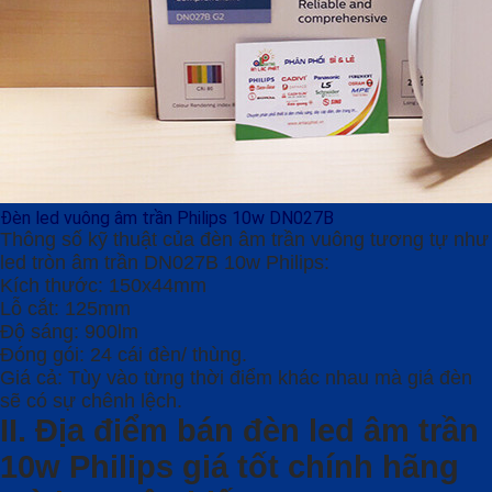
Đèn led vuông âm trần Philips 10w DN027B
Thông số kỹ thuật của đèn âm trần vuông tương tự như
led tròn âm trần DN027B 10w Philips:
Kích thước: 150x44mm
Lỗ cắt: 125mm
Độ sáng: 900lm
Đóng gói: 24 cái đèn/ thùng.
Giá cả: Tùy vào từng thời điểm khác nhau mà giá đèn
sẽ có sự chênh lệch.
II. Địa điểm bán đèn led âm trần
10w Philips giá tốt chính hãng