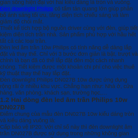
gian sống hiện đại với hai kiểu dáng là tròn và vuông.
Đèn downlight Philips
có tấm tán quang lớn giúp phân
bổ ánh sáng tối ưu, tăng diện tích chiếu sáng và làm
giảm độ chói mắt.
Thiết kế tích hợp bộ nguồn driver cùng với đèn, giúp tiết
kiệm diện tích trần nhà. Sản phẩm phù hợp với hầu hết
tất cả các loại trần.
Đèn led âm trần 10w Philips có tính năng dễ dàng lắp
đặt và thay thế. Chỉ với 3 bước đơn giản là bật, trượt và
chỉnh là bạn đã có thể lắp đặt đèn một cách nhanh
chóng. Tiết kiệm được một khoản chi phí cho việc thuê
kỹ thuật thay thế hay lắp đặt.
Đèn downlight Philips DN027B 10w được ứng dụng
rộng rãi ở nhiều khu vực. Chẳng hạn như: Nhà ở, cửa
hàng, văn phòng, khách sạn, trường học,…
1.2 Hai dòng đèn led âm trần Philips 10w
DN027B
Điểm chung của mẫu đèn DN027B 10w kiểu dáng tròn
và kiểu dáng vuông là:
Cấp bảo vệ IP20: Với chỉ số này thì đèn downlight âm
trần DN027B được sử dụng trong những không gian