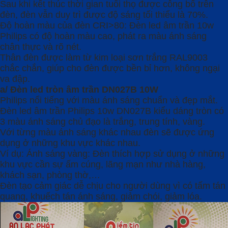
Sau khi kết thúc thời gian tuổi thọ được công bố trên
đèn, đèn vẫn duy trì được độ sáng tối thiểu là 70%.
Độ hoàn màu của đèn CRI>80: Đèn led âm trần 10w
Philips có độ hoàn màu cao, phát ra màu ánh sáng
chân thực và rõ nét.
Thân đèn được làm từ kim loại sơn trắng RAL9003
chắc chắn, giúp cho đèn được bền bỉ hơn, không ngại
va đập.
a/ Đèn led tròn âm trần DN027B 10W
Philips nổi tiếng với màu ánh sáng chuẩn và đẹp mắt.
Đèn led âm trần Philips 10w DN027B kiểu dáng tròn có
3 màu ánh sáng chủ đạo là trắng, trung tính, vàng.
Với từng màu ánh sáng khác nhau đèn sẽ được ứng
dụng ở những khu vực khác nhau.
Ví dụ: Ánh sáng vàng: Đèn thích hợp sử dụng ở những
khu vực cần sự ấm cúng, lãng mạn như nhà hàng,
khách sạn, phòng thờ,…
Đèn tạo cảm giác dễ chịu cho người dùng vì có tấm tán
quang, khuếch tán ánh sáng, giảm chói, giảm lóa.