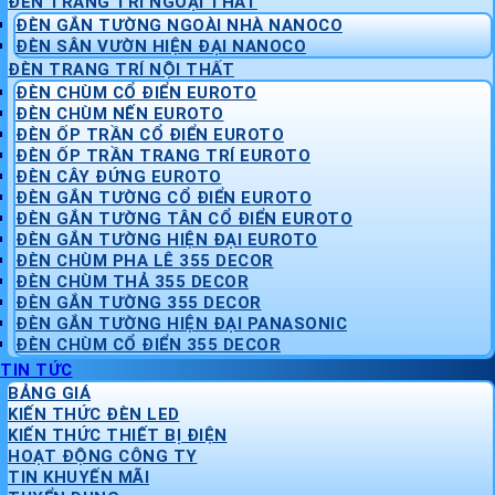
ĐÈN TRANG TRÍ NGOẠI THẤT
ĐÈN GẮN TƯỜNG NGOÀI NHÀ NANOCO
ĐÈN SÂN VƯỜN HIỆN ĐẠI NANOCO
ĐÈN TRANG TRÍ NỘI THẤT
ĐÈN CHÙM CỔ ĐIỂN EUROTO
ĐÈN CHÙM NẾN EUROTO
ĐÈN ỐP TRẦN CỔ ĐIỂN EUROTO
ĐÈN ỐP TRẦN TRANG TRÍ EUROTO
ĐÈN CÂY ĐỨNG EUROTO
ĐÈN GẮN TƯỜNG CỔ ĐIỂN EUROTO
ĐÈN GẮN TƯỜNG TÂN CỔ ĐIỂN EUROTO
ĐÈN GẮN TƯỜNG HIỆN ĐẠI EUROTO
ĐÈN CHÙM PHA LÊ 355 DECOR
ĐÈN CHÙM THẢ 355 DECOR
ĐÈN GẮN TƯỜNG 355 DECOR
ĐÈN GẮN TƯỜNG HIỆN ĐẠI PANASONIC
ĐÈN CHÙM CỔ ĐIỂN 355 DECOR
TIN TỨC
BẢNG GIÁ
KIẾN THỨC ĐÈN LED
KIẾN THỨC THIẾT BỊ ĐIỆN
HOẠT ĐỘNG CÔNG TY
TIN KHUYẾN MÃI