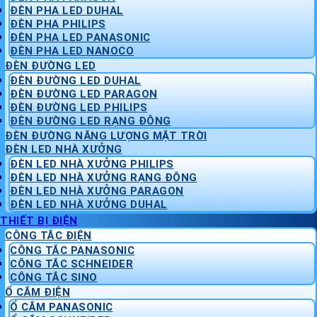
ĐÈN PHA LED DUHAL
ĐÈN PHA PHILIPS
ĐÈN PHA LED PANASONIC
ĐÈN PHA LED NANOCO
ĐÈN ĐƯỜNG LED
ĐÈN ĐƯỜNG LED DUHAL
ĐÈN ĐƯỜNG LED PARAGON
ĐÈN ĐƯỜNG LED PHILIPS
ĐÈN ĐƯỜNG LED RẠNG ĐÔNG
ĐÈN ĐƯỜNG NĂNG LƯỢNG MẶT TRỜI
ĐÈN LED NHÀ XƯỞNG
ĐÈN LED NHÀ XƯỞNG PHILIPS
ĐÈN LED NHÀ XƯỞNG RẠNG ĐÔNG
ĐÈN LED NHÀ XƯỞNG PARAGON
ĐÈN LED NHÀ XƯỞNG DUHAL
THIẾT BỊ ĐIỆN
CÔNG TẮC ĐIỆN
CÔNG TẮC PANASONIC
CÔNG TẮC SCHNEIDER
CÔNG TẮC SINO
Ổ CẮM ĐIỆN
Ổ CẮM PANASONIC