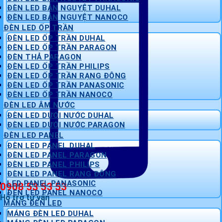
ĐÈN LED BÁN NGUYỆT DUHAL
ĐÈN LED BÁN NGUYỆT NANOCO
ĐÈN LED ỐP TRẦN
ĐÈN LED ỐP TRẦN DUHAL
ĐÈN LED ỐP TRẦN PARAGON
ĐÈN THẢ PARAGON
ĐÈN LED ỐP TRẦN PHILIPS
ĐÈN LED ỐP TRẦN RẠNG ĐÔNG
ĐÈN LED ỐP TRẦN PANASONIC
ĐÈN LED ỐP TRẦN NANOCO
ĐÈN LED ÂM NƯỚC
ĐÈN LED DƯỚI NƯỚC DUHAL
ĐÈN LED DƯỚI NƯỚC PARAGON
ĐÈN LED PANEL
ĐÈN LED PANEL DUHAL
ĐÈN LED PANEL PARAGON
ĐÈN LED PANEL PHILIPS
ĐÈN LED PANEL RẠNG ĐÔNG
LED PANEL PANASONIC
0908 53 53 53
ĐÈN LED PANEL NANOCO
Hỗ trợ tư vấn
MÁNG ĐÈN LED
MÁNG ĐÈN LED DUHAL