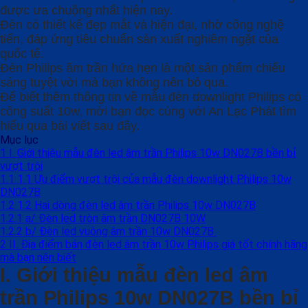
được ưa chuộng nhất hiện nay.
Đèn có thiết kế đẹp mắt và hiện đại, nhờ công nghệ
tiến, đáp ứng tiêu chuẩn sản xuất nghiêm ngặt của
quốc tế.
Đèn Philips âm trần hứa hẹn là một sản phẩm chiếu
sáng tuyệt vời mà bạn không nên bỏ qua.
Để biết thêm thông tin về mẫu đèn downlight Philips có
công suất 10w, mời bạn đọc cùng với An Lạc Phát tìm
hiểu qua bài viết sau đây.
Mục lục
1
I. Giới thiệu mẫu đèn led âm trần Philips 10w DN027B bền bỉ
vượt trội
1.1
1.1 Ưu điểm vượt trội của mẫu đèn downlight Philips 10w
DN027B
1.2
1.2 Hai dòng đèn led âm trần Philips 10w DN027B
1.2.1
a/ Đèn led tròn âm trần DN027B 10W
1.2.2
b/ Đèn led vuông âm trần 10w DN027B
2
II. Địa điểm bán đèn led âm trần 10w Philips giá tốt chính hãng
mà bạn nên biết
I. Giới thiệu mẫu đèn led âm
trần Philips 10w DN027B bền bỉ