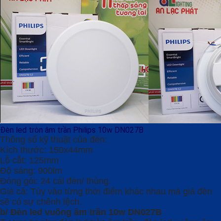
Đèn led tròn âm trần Philips 10w DN027B
Thông số kỹ thuật của đèn:
Kích thước: 150x44mm
Lỗ cắt: 125mm
Độ sáng: 900lm
Đóng gói: 24 cái đèn/ thùng.
Giá cả: Tùy vào từng thời điểm khác nhau mà giá đèn
sẽ có sự chênh lệch.
b/ Đèn led vuông âm trần 10w DN027B