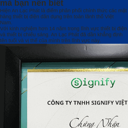
mà bạn nên biết
Hiện An Lạc Phát là điểm phân phối chính thức các mặt
hàng thiết bị điện dân dụng trên toàn lãnh thổ Việt
Nam.
Với kinh nghiệm hơn 14 năm trong lĩnh vực thiết bị điện
và thiết bị chiếu sáng. An Lạc Phát đã dần khẳng định
tên tuổi và vị thế của mình trên lĩnh vực này.