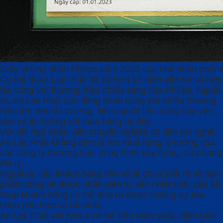
Giấy chứng nhận Philips năm 2023 của nhà phân phối th
Cụ thể là An Lạc Phát đã có hơn 10 năm gắn bó và hợp
tác cùng với thương hiệu chiếu sáng của Philips. Ngoài
ra, An Lạc Phát còn đồng hành cùng với nhiều thương
hiệu lớn trên thị trường. Nên người tiêu dùng hãy yên
tâm và tin tưởng khi mua hàng tại đây.
Với đội ngũ nhân viên chuyên nghiệp có tâm với nghề.
An Lạc Phát khẳng định là nơi mua hàng lý tưởng của
các công ty thương mại, công trình xây dựng, cửa hàng
đại lý,…
Ngoài ra, các khách hàng nhỏ và lẻ chưa biết rõ về sản
phẩm cũng sẽ được nhân viên tư vấn nhiệt tình, cặn kẽ.
Giúp khách hàng có thể đưa ra được những sự lựa
chọn phù hợp và tốt nhất.
An Lạc Phát với hơn 4 cơ sở trên toàn quốc, đảm bảo