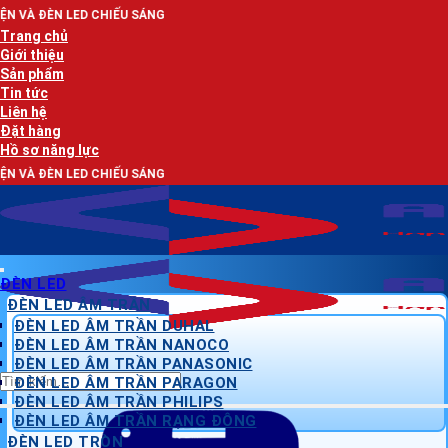
Bỏ
SÁNG
qua
Trang chủ
nội
Giới thiệu
dung
Sản phẩm
Tin tức
Liên hệ
Đặt hàng
Hồ sơ năng lực
SÁNG
ĐÈN LED
ĐÈN LED ÂM TRẦN
ĐÈN LED ÂM TRẦN DUHAL
ĐÈN LED ÂM TRẦN NANOCO
ĐÈN LED ÂM TRẦN PANASONIC
Tìm
ĐÈN LED ÂM TRẦN PARAGON
kiếm:
ĐÈN LED ÂM TRẦN PHILIPS
ĐÈN LED ÂM TRẦN RẠNG ĐÔNG
ĐÈN LED TRÒN