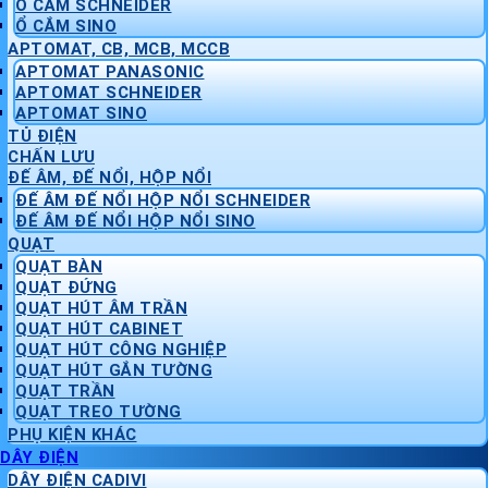
Ổ CẮM SCHNEIDER
Ổ CẮM SINO
APTOMAT, CB, MCB, MCCB
APTOMAT PANASONIC
APTOMAT SCHNEIDER
APTOMAT SINO
TỦ ĐIỆN
CHẤN LƯU
ĐẾ ÂM, ĐẾ NỔI, HỘP NỔI
ĐẾ ÂM ĐẾ NỔI HỘP NỔI SCHNEIDER
ĐẾ ÂM ĐẾ NỔI HỘP NỔI SINO
QUẠT
QUẠT BÀN
QUẠT ĐỨNG
QUẠT HÚT ÂM TRẦN
QUẠT HÚT CABINET
QUẠT HÚT CÔNG NGHIỆP
QUẠT HÚT GẮN TƯỜNG
QUẠT TRẦN
QUẠT TREO TƯỜNG
PHỤ KIỆN KHÁC
DÂY ĐIỆN
DÂY ĐIỆN CADIVI