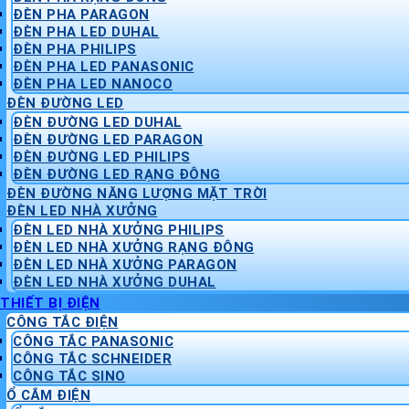
ĐÈN PHA PARAGON
ĐÈN PHA LED DUHAL
ĐÈN PHA PHILIPS
ĐÈN PHA LED PANASONIC
ĐÈN PHA LED NANOCO
ĐÈN ĐƯỜNG LED
ĐÈN ĐƯỜNG LED DUHAL
ĐÈN ĐƯỜNG LED PARAGON
ĐÈN ĐƯỜNG LED PHILIPS
ĐÈN ĐƯỜNG LED RẠNG ĐÔNG
ĐÈN ĐƯỜNG NĂNG LƯỢNG MẶT TRỜI
ĐÈN LED NHÀ XƯỞNG
ĐÈN LED NHÀ XƯỞNG PHILIPS
ĐÈN LED NHÀ XƯỞNG RẠNG ĐÔNG
ĐÈN LED NHÀ XƯỞNG PARAGON
ĐÈN LED NHÀ XƯỞNG DUHAL
THIẾT BỊ ĐIỆN
CÔNG TẮC ĐIỆN
CÔNG TẮC PANASONIC
CÔNG TẮC SCHNEIDER
CÔNG TẮC SINO
Ổ CẮM ĐIỆN