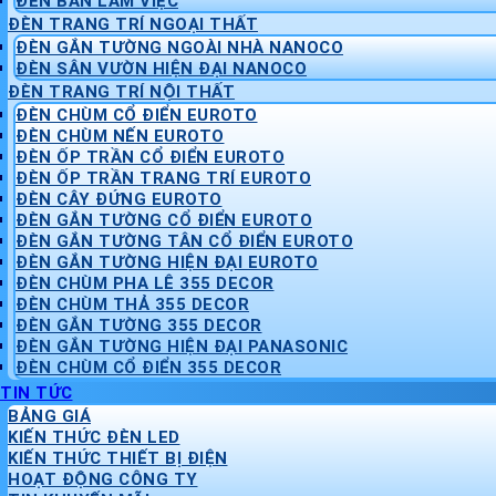
ĐÈN BÀN LÀM VIỆC
ĐÈN TRANG TRÍ NGOẠI THẤT
ĐÈN GẮN TƯỜNG NGOÀI NHÀ NANOCO
ĐÈN SÂN VƯỜN HIỆN ĐẠI NANOCO
ĐÈN TRANG TRÍ NỘI THẤT
ĐÈN CHÙM CỔ ĐIỂN EUROTO
ĐÈN CHÙM NẾN EUROTO
ĐÈN ỐP TRẦN CỔ ĐIỂN EUROTO
ĐÈN ỐP TRẦN TRANG TRÍ EUROTO
ĐÈN CÂY ĐỨNG EUROTO
ĐÈN GẮN TƯỜNG CỔ ĐIỂN EUROTO
ĐÈN GẮN TƯỜNG TÂN CỔ ĐIỂN EUROTO
ĐÈN GẮN TƯỜNG HIỆN ĐẠI EUROTO
ĐÈN CHÙM PHA LÊ 355 DECOR
ĐÈN CHÙM THẢ 355 DECOR
ĐÈN GẮN TƯỜNG 355 DECOR
ĐÈN GẮN TƯỜNG HIỆN ĐẠI PANASONIC
ĐÈN CHÙM CỔ ĐIỂN 355 DECOR
TIN TỨC
BẢNG GIÁ
KIẾN THỨC ĐÈN LED
KIẾN THỨC THIẾT BỊ ĐIỆN
HOẠT ĐỘNG CÔNG TY