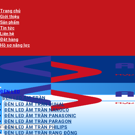
Bỏ
qua
Trang chủ
nội
Giới thiệu
dung
Sản phẩm
Tin tức
Liên hệ
Đặt hàng
Hồ sơ năng lực
ĐÈN LED
ĐÈN LED ÂM TRẦN
ĐÈN LED ÂM TRẦN DUHAL
ĐÈN LED ÂM TRẦN NANOCO
ĐÈN LED ÂM TRẦN PANASONIC
ĐÈN LED ÂM TRẦN PARAGON
Tìm
ĐÈN LED ÂM TRẦN PHILIPS
kiếm:
ĐÈN LED ÂM TRẦN RẠNG ĐÔNG