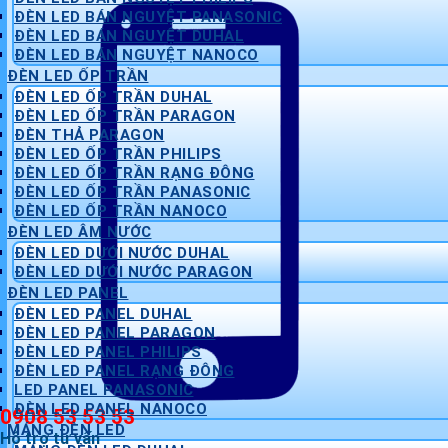
ĐÈN LED BÁN NGUYỆT PANASONIC
ĐÈN LED BÁN NGUYỆT DUHAL
ĐÈN LED BÁN NGUYỆT NANOCO
ĐÈN LED ỐP TRẦN
ĐÈN LED ỐP TRẦN DUHAL
ĐÈN LED ỐP TRẦN PARAGON
ĐÈN THẢ PARAGON
ĐÈN LED ỐP TRẦN PHILIPS
ĐÈN LED ỐP TRẦN RẠNG ĐÔNG
ĐÈN LED ỐP TRẦN PANASONIC
ĐÈN LED ỐP TRẦN NANOCO
ĐÈN LED ÂM NƯỚC
ĐÈN LED DƯỚI NƯỚC DUHAL
ĐÈN LED DƯỚI NƯỚC PARAGON
ĐÈN LED PANEL
ĐÈN LED PANEL DUHAL
ĐÈN LED PANEL PARAGON
ĐÈN LED PANEL PHILIPS
ĐÈN LED PANEL RẠNG ĐÔNG
LED PANEL PANASONIC
ĐÈN LED PANEL NANOCO
0908 53 53 53
MÁNG ĐÈN LED
Hỗ trợ tư vấn