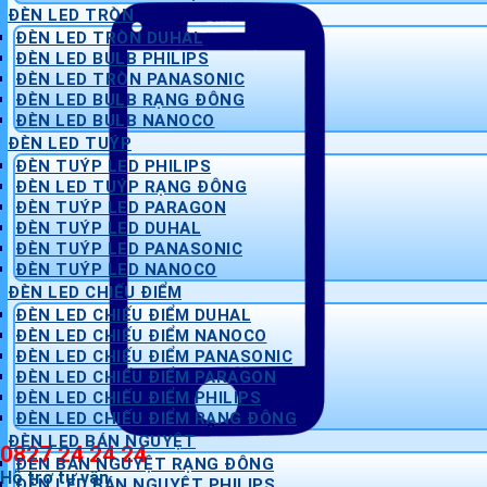
ĐÈN LED TRÒN
ĐÈN LED TRÒN DUHAL
ĐÈN LED BULB PHILIPS
ĐÈN LED TRÒN PANASONIC
ĐÈN LED BULB RẠNG ĐÔNG
ĐÈN LED BULB NANOCO
ĐÈN LED TUÝP
ĐÈN TUÝP LED PHILIPS
ĐÈN LED TUÝP RẠNG ĐÔNG
ĐÈN TUÝP LED PARAGON
ĐÈN TUÝP LED DUHAL
ĐÈN TUÝP LED PANASONIC
ĐÈN TUÝP LED NANOCO
ĐÈN LED CHIẾU ĐIỂM
ĐÈN LED CHIẾU ĐIỂM DUHAL
ĐÈN LED CHIẾU ĐIỂM NANOCO
ĐÈN LED CHIẾU ĐIỂM PANASONIC
ĐÈN LED CHIẾU ĐIỂM PARAGON
ĐÈN LED CHIẾU ĐIỂM PHILIPS
ĐÈN LED CHIẾU ĐIỂM RẠNG ĐÔNG
ĐÈN LED BÁN NGUYỆT
0827 24 24 24
ĐÈN BÁN NGUYỆT RẠNG ĐÔNG
Hỗ trợ tư vấn
ĐÈN LED BÁN NGUYỆT PHILIPS