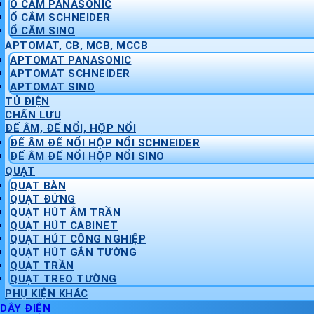
Ổ CẮM PANASONIC
Ổ CẮM SCHNEIDER
Ổ CẮM SINO
APTOMAT, CB, MCB, MCCB
APTOMAT PANASONIC
APTOMAT SCHNEIDER
APTOMAT SINO
TỦ ĐIỆN
CHẤN LƯU
ĐẾ ÂM, ĐẾ NỔI, HỘP NỔI
ĐẾ ÂM ĐẾ NỔI HỘP NỔI SCHNEIDER
ĐẾ ÂM ĐẾ NỔI HỘP NỔI SINO
QUẠT
QUẠT BÀN
QUẠT ĐỨNG
QUẠT HÚT ÂM TRẦN
QUẠT HÚT CABINET
QUẠT HÚT CÔNG NGHIỆP
QUẠT HÚT GẮN TƯỜNG
QUẠT TRẦN
QUẠT TREO TƯỜNG
PHỤ KIỆN KHÁC
DÂY ĐIỆN