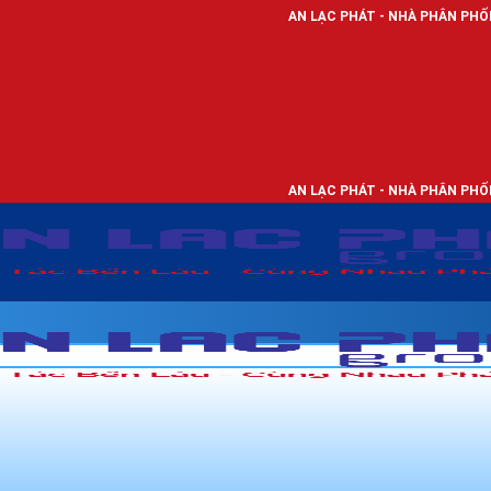
AN LẠC PHÁT - NHÀ PHÂN PHỐI THIẾT BỊ ĐIỆN,
AN LẠC PHÁT - NHÀ PHÂN PHỐI THIẾT BỊ ĐIỆN,