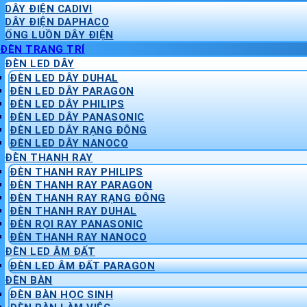
DÂY ĐIỆN CADIVI
DÂY ĐIỆN DAPHACO
ỐNG LUỒN DÂY ĐIỆN
ĐÈN TRANG TRÍ
ĐÈN LED DÂY
ĐÈN LED DÂY DUHAL
ĐÈN LED DÂY PARAGON
ĐÈN LED DÂY PHILIPS
ĐÈN LED DÂY PANASONIC
ĐÈN LED DÂY RẠNG ĐÔNG
ĐÈN LED DÂY NANOCO
ĐÈN THANH RAY
ĐÈN THANH RAY PHILIPS
ĐÈN THANH RAY PARAGON
ĐÈN THANH RAY RẠNG ĐÔNG
ĐÈN THANH RAY DUHAL
ĐÈN RỌI RAY PANASONIC
ĐÈN THANH RAY NANOCO
ĐÈN LED ÂM ĐẤT
ĐÈN LED ÂM ĐẤT PARAGON
ĐÈN BÀN
ĐÈN BÀN HỌC SINH