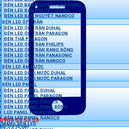
ĐÈN LED BÁN NGUYỆT PANASONIC
ĐÈN LED BÁN NGUYỆT DUHAL
ĐÈN LED BÁN NGUYỆT NANOCO
ĐÈN LED ỐP TRẦN
ĐÈN LED ỐP TRẦN DUHAL
ĐÈN LED ỐP TRẦN PARAGON
ĐÈN THẢ PARAGON
ĐÈN LED ỐP TRẦN PHILIPS
ĐÈN LED ỐP TRẦN RẠNG ĐÔNG
ĐÈN LED ỐP TRẦN PANASONIC
ĐÈN LED ỐP TRẦN NANOCO
ĐÈN LED ÂM NƯỚC
ĐÈN LED DƯỚI NƯỚC DUHAL
ĐÈN LED DƯỚI NƯỚC PARAGON
ĐÈN LED PANEL
ĐÈN LED PANEL DUHAL
ĐÈN LED PANEL PARAGON
ĐÈN LED PANEL PHILIPS
ĐÈN LED PANEL RẠNG ĐÔNG
LED PANEL PANASONIC
ĐÈN LED PANEL NANOCO
0908 53 53 53
MÁNG ĐÈN LED
Hỗ trợ tư vấn