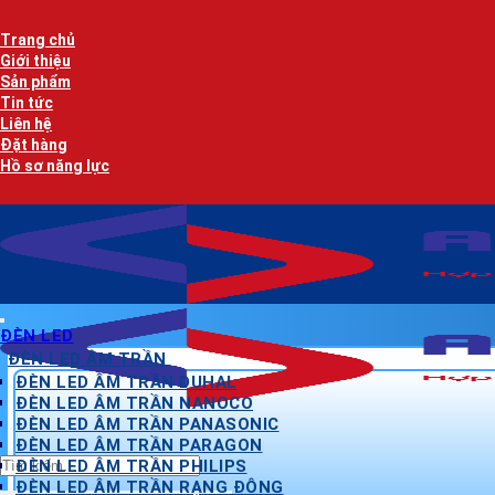
Bỏ
qua
Trang chủ
nội
Giới thiệu
dung
Sản phẩm
Tin tức
Liên hệ
Đặt hàng
Hồ sơ năng lực
ĐÈN LED
ĐÈN LED ÂM TRẦN
ĐÈN LED ÂM TRẦN DUHAL
ĐÈN LED ÂM TRẦN NANOCO
ĐÈN LED ÂM TRẦN PANASONIC
ĐÈN LED ÂM TRẦN PARAGON
Tìm
ĐÈN LED ÂM TRẦN PHILIPS
kiếm:
ĐÈN LED ÂM TRẦN RẠNG ĐÔNG