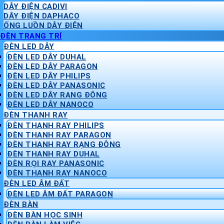
DÂY ĐIỆN CADIVI
DÂY ĐIỆN DAPHACO
ỐNG LUỒN DÂY ĐIỆN
ĐÈN TRANG TRÍ
ĐÈN LED DÂY
ĐÈN LED DÂY DUHAL
ĐÈN LED DÂY PARAGON
ĐÈN LED DÂY PHILIPS
ĐÈN LED DÂY PANASONIC
ĐÈN LED DÂY RẠNG ĐÔNG
ĐÈN LED DÂY NANOCO
ĐÈN THANH RAY
ĐÈN THANH RAY PHILIPS
ĐÈN THANH RAY PARAGON
ĐÈN THANH RAY RẠNG ĐÔNG
ĐÈN THANH RAY DUHAL
ĐÈN RỌI RAY PANASONIC
ĐÈN THANH RAY NANOCO
ĐÈN LED ÂM ĐẤT
ĐÈN LED ÂM ĐẤT PARAGON
ĐÈN BÀN
ĐÈN BÀN HỌC SINH