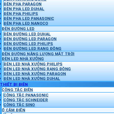
ĐÈN PHA PARAGON
ĐÈN PHA LED DUHAL
ĐÈN PHA PHILIPS
ĐÈN PHA LED PANASONIC
ĐÈN PHA LED NANOCO
ĐÈN ĐƯỜNG LED
ĐÈN ĐƯỜNG LED DUHAL
ĐÈN ĐƯỜNG LED PARAGON
ĐÈN ĐƯỜNG LED PHILIPS
ĐÈN ĐƯỜNG LED RẠNG ĐÔNG
ĐÈN ĐƯỜNG NĂNG LƯỢNG MẶT TRỜI
ĐÈN LED NHÀ XƯỞNG
ĐÈN LED NHÀ XƯỞNG PHILIPS
ĐÈN LED NHÀ XƯỞNG RẠNG ĐÔNG
ĐÈN LED NHÀ XƯỞNG PARAGON
ĐÈN LED NHÀ XƯỞNG DUHAL
THIẾT BỊ ĐIỆN
CÔNG TẮC ĐIỆN
CÔNG TẮC PANASONIC
CÔNG TẮC SCHNEIDER
CÔNG TẮC SINO
Ổ CẮM ĐIỆN