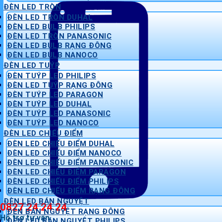
ĐÈN LED TRÒN
ĐÈN LED TRÒN DUHAL
ĐÈN LED BULB PHILIPS
ĐÈN LED TRÒN PANASONIC
ĐÈN LED BULB RẠNG ĐÔNG
ĐÈN LED BULB NANOCO
ĐÈN LED TUÝP
ĐÈN TUÝP LED PHILIPS
ĐÈN LED TUÝP RẠNG ĐÔNG
ĐÈN TUÝP LED PARAGON
ĐÈN TUÝP LED DUHAL
ĐÈN TUÝP LED PANASONIC
ĐÈN TUÝP LED NANOCO
ĐÈN LED CHIẾU ĐIỂM
ĐÈN LED CHIẾU ĐIỂM DUHAL
ĐÈN LED CHIẾU ĐIỂM NANOCO
ĐÈN LED CHIẾU ĐIỂM PANASONIC
ĐÈN LED CHIẾU ĐIỂM PARAGON
ĐÈN LED CHIẾU ĐIỂM PHILIPS
ĐÈN LED CHIẾU ĐIỂM RẠNG ĐÔNG
ĐÈN LED BÁN NGUYỆT
0827 24 24 24
ĐÈN BÁN NGUYỆT RẠNG ĐÔNG
Hỗ trợ tư vấn
ĐÈN LED BÁN NGUYỆT PHILIPS