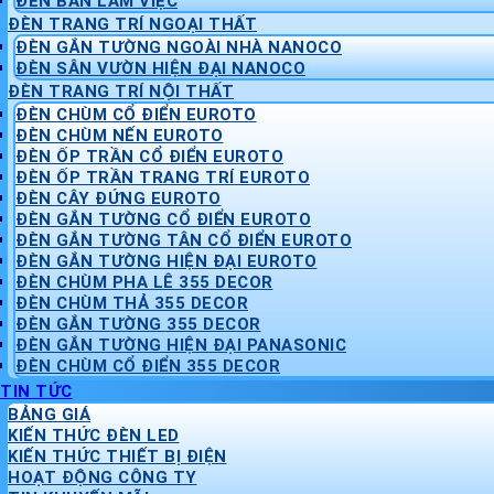
ĐÈN BÀN LÀM VIỆC
ĐÈN TRANG TRÍ NGOẠI THẤT
ĐÈN GẮN TƯỜNG NGOÀI NHÀ NANOCO
ĐÈN SÂN VƯỜN HIỆN ĐẠI NANOCO
ĐÈN TRANG TRÍ NỘI THẤT
ĐÈN CHÙM CỔ ĐIỂN EUROTO
ĐÈN CHÙM NẾN EUROTO
ĐÈN ỐP TRẦN CỔ ĐIỂN EUROTO
ĐÈN ỐP TRẦN TRANG TRÍ EUROTO
ĐÈN CÂY ĐỨNG EUROTO
ĐÈN GẮN TƯỜNG CỔ ĐIỂN EUROTO
ĐÈN GẮN TƯỜNG TÂN CỔ ĐIỂN EUROTO
ĐÈN GẮN TƯỜNG HIỆN ĐẠI EUROTO
ĐÈN CHÙM PHA LÊ 355 DECOR
ĐÈN CHÙM THẢ 355 DECOR
ĐÈN GẮN TƯỜNG 355 DECOR
ĐÈN GẮN TƯỜNG HIỆN ĐẠI PANASONIC
ĐÈN CHÙM CỔ ĐIỂN 355 DECOR
TIN TỨC
BẢNG GIÁ
KIẾN THỨC ĐÈN LED
KIẾN THỨC THIẾT BỊ ĐIỆN
HOẠT ĐỘNG CÔNG TY