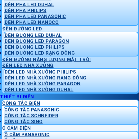
ĐÈN PHA LED DUHAL
ĐÈN PHA PHILIPS
ĐÈN PHA LED PANASONIC
ĐÈN PHA LED NANOCO
ĐÈN ĐƯỜNG LED
ĐÈN ĐƯỜNG LED DUHAL
ĐÈN ĐƯỜNG LED PARAGON
ĐÈN ĐƯỜNG LED PHILIPS
ĐÈN ĐƯỜNG LED RẠNG ĐÔNG
ĐÈN ĐƯỜNG NĂNG LƯỢNG MẶT TRỜI
ĐÈN LED NHÀ XƯỞNG
ĐÈN LED NHÀ XƯỞNG PHILIPS
ĐÈN LED NHÀ XƯỞNG RẠNG ĐÔNG
ĐÈN LED NHÀ XƯỞNG PARAGON
ĐÈN LED NHÀ XƯỞNG DUHAL
THIẾT BỊ ĐIỆN
CÔNG TẮC ĐIỆN
CÔNG TẮC PANASONIC
CÔNG TẮC SCHNEIDER
CÔNG TẮC SINO
Ổ CẮM ĐIỆN
Ổ CẮM PANASONIC