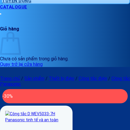
TUYỂN DỤNG
CATALOGUE
Giỏ hàng
Chưa có sản phẩm trong giỏ hàng.
Quay trở lại cửa hàng
Trang chủ
/
Sản phẩm
/
Thiết bị điện
/
Công tắc điện
/
Công tắc
Panasonic
-30%