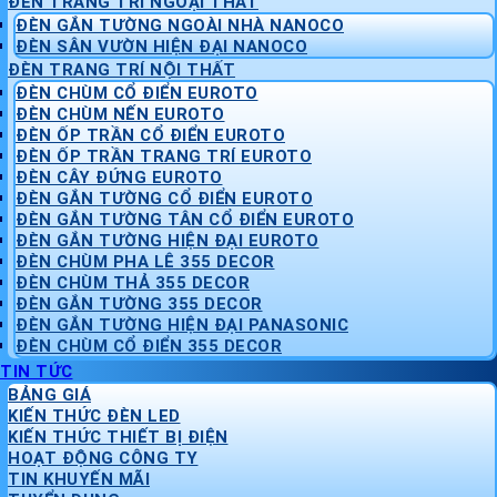
ĐÈN TRANG TRÍ NGOẠI THẤT
ĐÈN GẮN TƯỜNG NGOÀI NHÀ NANOCO
ĐÈN SÂN VƯỜN HIỆN ĐẠI NANOCO
ĐÈN TRANG TRÍ NỘI THẤT
ĐÈN CHÙM CỔ ĐIỂN EUROTO
ĐÈN CHÙM NẾN EUROTO
ĐÈN ỐP TRẦN CỔ ĐIỂN EUROTO
ĐÈN ỐP TRẦN TRANG TRÍ EUROTO
ĐÈN CÂY ĐỨNG EUROTO
ĐÈN GẮN TƯỜNG CỔ ĐIỂN EUROTO
ĐÈN GẮN TƯỜNG TÂN CỔ ĐIỂN EUROTO
ĐÈN GẮN TƯỜNG HIỆN ĐẠI EUROTO
ĐÈN CHÙM PHA LÊ 355 DECOR
ĐÈN CHÙM THẢ 355 DECOR
ĐÈN GẮN TƯỜNG 355 DECOR
ĐÈN GẮN TƯỜNG HIỆN ĐẠI PANASONIC
ĐÈN CHÙM CỔ ĐIỂN 355 DECOR
TIN TỨC
BẢNG GIÁ
KIẾN THỨC ĐÈN LED
KIẾN THỨC THIẾT BỊ ĐIỆN
HOẠT ĐỘNG CÔNG TY
TIN KHUYẾN MÃI