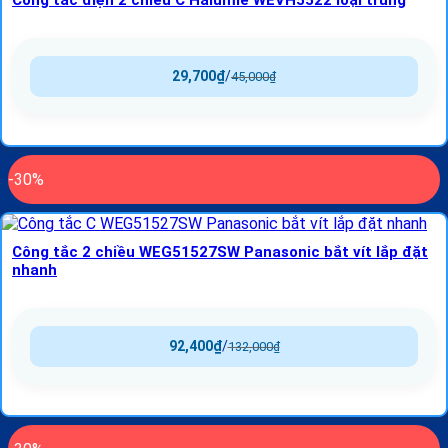
Công tắc điện 2 chiều C Halumie WEVH5522 loại trung
29,700
₫
/
45,000
₫
-30%
Công tắc 2 chiều WEG51527SW Panasonic bắt vít lắp đặt
nhanh
92,400
₫
/
132,000
₫