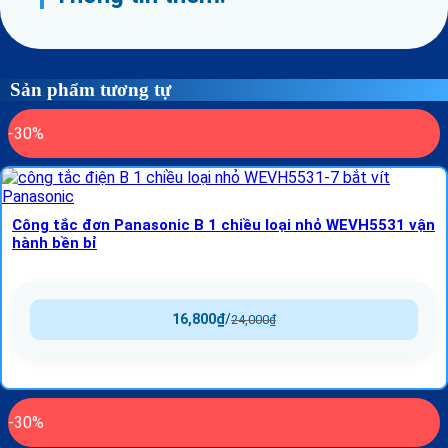
Sản phẩm tương tự
-30%
Công tắc đơn Panasonic B 1 chiều loại nhỏ WEVH5531 vận
hành bền bỉ
16,800
₫
/
24,000
₫
-30%