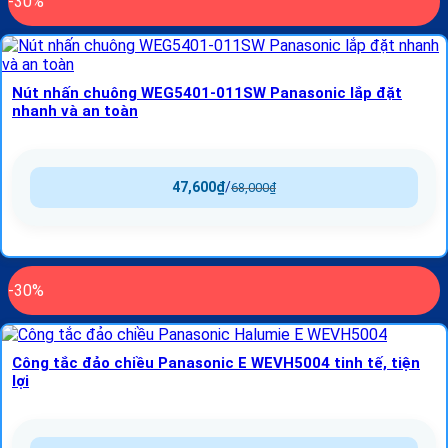
-30%
Nút nhấn chuông WEG5401-011SW Panasonic lắp đặt
nhanh và an toàn
47,600
₫
/
68,000
₫
-30%
Công tắc đảo chiều Panasonic E WEVH5004 tinh tế, tiện
lợi