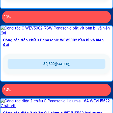
-30%
Công tắc đảo chiều Panasonic WEV5002 bền bỉ và hiện
đại
30,800
₫
/
44,000
₫
-34%