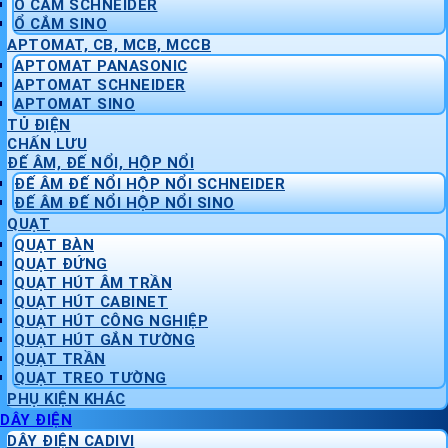
Ổ CẮM SCHNEIDER
Ổ CẮM SINO
APTOMAT, CB, MCB, MCCB
APTOMAT PANASONIC
APTOMAT SCHNEIDER
APTOMAT SINO
TỦ ĐIỆN
CHẤN LƯU
ĐẾ ÂM, ĐẾ NỔI, HỘP NỔI
ĐẾ ÂM ĐẾ NỔI HỘP NỔI SCHNEIDER
ĐẾ ÂM ĐẾ NỔI HỘP NỔI SINO
QUẠT
QUẠT BÀN
QUẠT ĐỨNG
QUẠT HÚT ÂM TRẦN
QUẠT HÚT CABINET
QUẠT HÚT CÔNG NGHIỆP
QUẠT HÚT GẮN TƯỜNG
QUẠT TRẦN
QUẠT TREO TƯỜNG
PHỤ KIỆN KHÁC
DÂY ĐIỆN
DÂY ĐIỆN CADIVI