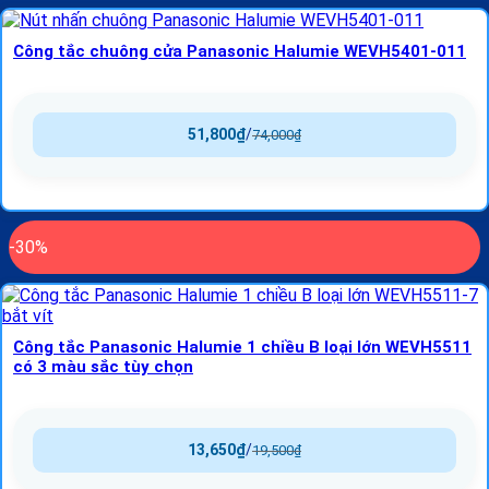
Công tắc chuông cửa Panasonic Halumie WEVH5401-011
51,800
₫
/
74,000
₫
-30%
Công tắc Panasonic Halumie 1 chiều B loại lớn WEVH5511
có 3 màu sắc tùy chọn
13,650
₫
/
19,500
₫