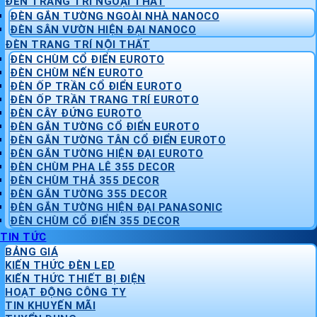
ĐÈN TRANG TRÍ NGOẠI THẤT
ĐÈN GẮN TƯỜNG NGOÀI NHÀ NANOCO
ĐÈN SÂN VƯỜN HIỆN ĐẠI NANOCO
ĐÈN TRANG TRÍ NỘI THẤT
ĐÈN CHÙM CỔ ĐIỂN EUROTO
ĐÈN CHÙM NẾN EUROTO
ĐÈN ỐP TRẦN CỔ ĐIỂN EUROTO
ĐÈN ỐP TRẦN TRANG TRÍ EUROTO
ĐÈN CÂY ĐỨNG EUROTO
ĐÈN GẮN TƯỜNG CỔ ĐIỂN EUROTO
ĐÈN GẮN TƯỜNG TÂN CỔ ĐIỂN EUROTO
ĐÈN GẮN TƯỜNG HIỆN ĐẠI EUROTO
ĐÈN CHÙM PHA LÊ 355 DECOR
ĐÈN CHÙM THẢ 355 DECOR
ĐÈN GẮN TƯỜNG 355 DECOR
ĐÈN GẮN TƯỜNG HIỆN ĐẠI PANASONIC
ĐÈN CHÙM CỔ ĐIỂN 355 DECOR
TIN TỨC
BẢNG GIÁ
KIẾN THỨC ĐÈN LED
KIẾN THỨC THIẾT BỊ ĐIỆN
HOẠT ĐỘNG CÔNG TY
TIN KHUYẾN MÃI