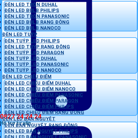
ĐÈN LED TRÒN DUHAL
ĐÈN LED BULB PHILIPS
ĐÈN LED TRÒN PANASONIC
ĐÈN LED BULB RẠNG ĐÔNG
ĐÈN LED BULB NANOCO
ĐÈN LED TUÝP
ĐÈN TUÝP LED PHILIPS
ĐÈN LED TUÝP RẠNG ĐÔNG
ĐÈN TUÝP LED PARAGON
ĐÈN TUÝP LED DUHAL
ĐÈN TUÝP LED PANASONIC
ĐÈN TUÝP LED NANOCO
ĐÈN LED CHIẾU ĐIỂM
ĐÈN LED CHIẾU ĐIỂM DUHAL
ĐÈN LED CHIẾU ĐIỂM NANOCO
ĐÈN LED CHIẾU ĐIỂM PANASONIC
ĐÈN LED CHIẾU ĐIỂM PARAGON
ĐÈN LED CHIẾU ĐIỂM PHILIPS
ĐÈN LED CHIẾU ĐIỂM RẠNG ĐÔNG
0827 24 24 24
ĐÈN LED BÁN NGUYỆT
Hỗ trợ tư vấn
ĐÈN BÁN NGUYỆT RẠNG ĐÔNG
ĐÈN LED BÁN NGUYỆT PHILIPS
ĐÈN LED BÁN NGUYỆT PANASONIC