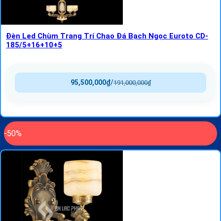
Đèn Led Chùm Trang Trí Chao Đá Bạch Ngọc Euroto CD-
185/5+16+10+5
95,500,000
₫
/
191,000,000
₫
-50%