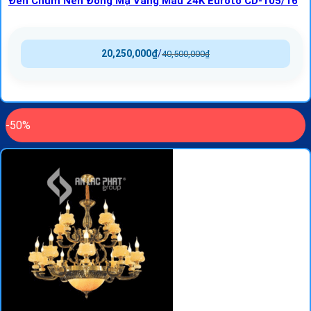
Đèn Chùm Nến Đồng Mạ Vàng Màu 24K Euroto CD-105/16
20,250,000
₫
/
40,500,000
₫
-50%