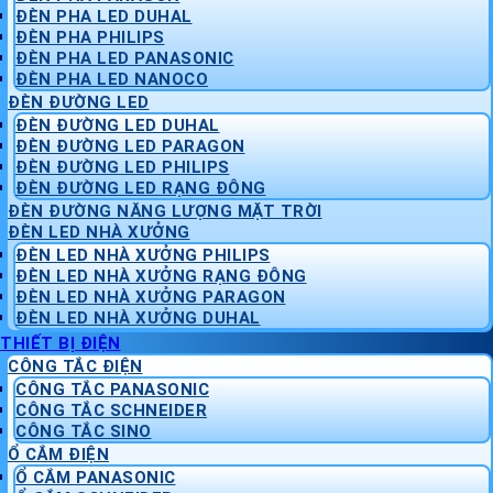
ĐÈN PHA LED DUHAL
ĐÈN PHA PHILIPS
ĐÈN PHA LED PANASONIC
ĐÈN PHA LED NANOCO
ĐÈN ĐƯỜNG LED
ĐÈN ĐƯỜNG LED DUHAL
ĐÈN ĐƯỜNG LED PARAGON
ĐÈN ĐƯỜNG LED PHILIPS
ĐÈN ĐƯỜNG LED RẠNG ĐÔNG
ĐÈN ĐƯỜNG NĂNG LƯỢNG MẶT TRỜI
ĐÈN LED NHÀ XƯỞNG
ĐÈN LED NHÀ XƯỞNG PHILIPS
ĐÈN LED NHÀ XƯỞNG RẠNG ĐÔNG
ĐÈN LED NHÀ XƯỞNG PARAGON
ĐÈN LED NHÀ XƯỞNG DUHAL
THIẾT BỊ ĐIỆN
CÔNG TẮC ĐIỆN
CÔNG TẮC PANASONIC
CÔNG TẮC SCHNEIDER
CÔNG TẮC SINO
Ổ CẮM ĐIỆN
Ổ CẮM PANASONIC