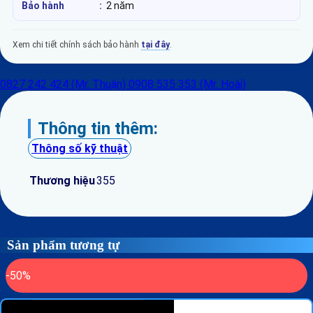
Bảo hành
:
2 năm
Xem chi tiết chính sách bảo hành
tại đây
.
0827 242 424 (Mr. Thuận)
0908 535 353 (Mr. Hoài)
Thông tin thêm:
Thông số kỹ thuật
Thương hiệu
355
Sản phẩm tương tự
-50%