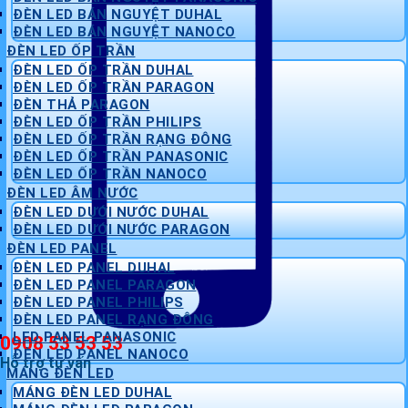
ĐÈN LED BÁN NGUYỆT DUHAL
ĐÈN LED BÁN NGUYỆT NANOCO
ĐÈN LED ỐP TRẦN
ĐÈN LED ỐP TRẦN DUHAL
ĐÈN LED ỐP TRẦN PARAGON
ĐÈN THẢ PARAGON
ĐÈN LED ỐP TRẦN PHILIPS
ĐÈN LED ỐP TRẦN RẠNG ĐÔNG
ĐÈN LED ỐP TRẦN PANASONIC
ĐÈN LED ỐP TRẦN NANOCO
ĐÈN LED ÂM NƯỚC
ĐÈN LED DƯỚI NƯỚC DUHAL
ĐÈN LED DƯỚI NƯỚC PARAGON
ĐÈN LED PANEL
ĐÈN LED PANEL DUHAL
ĐÈN LED PANEL PARAGON
ĐÈN LED PANEL PHILIPS
ĐÈN LED PANEL RẠNG ĐÔNG
LED PANEL PANASONIC
0908 53 53 53
ĐÈN LED PANEL NANOCO
Hỗ trợ tư vấn
MÁNG ĐÈN LED
MÁNG ĐÈN LED DUHAL