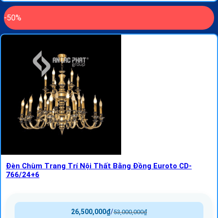
-50%
Đèn Chùm Trang Trí Nội Thất Bằng Đồng Euroto CD-
766/24+6
26,500,000
₫
/
53,000,000
₫