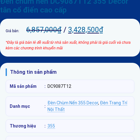
Đèn chùm nến DC9087T12 355 Decor
tân cổ điển cao cấp
6,857,000
₫
/
3,428,500
₫
Giá bán:
*Đây là giá bán lẻ đề xuất từ nhà sản xuất, không phải là giá cuối và chưa
kèm các chương trình khuyến mãi
Thông tin sản phẩm
Mã sản phẩm
:
DC9087T12
Đèn Chùm Nến 355 Decor
,
Đèn Trang Trí
Danh mục
:
Nội Thất
Thương hiệu
:
355