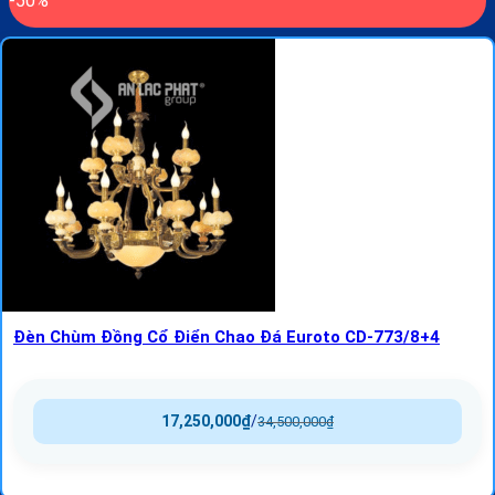
-50%
Đèn Chùm Đồng Cổ Điển Chao Đá Euroto CD-773/8+4
17,250,000
₫
/
34,500,000
₫