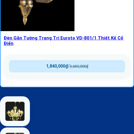
Đèn Gắn Tường Trang Trí Euroto VD-801/1 Thiết Kế Cổ
Điển
1,840,000
₫
/
3,680,000
₫