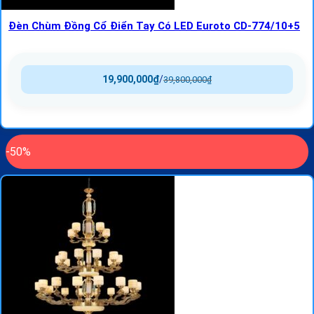
Đèn Chùm Đồng Cổ Điển Tay Có LED Euroto CD-774/10+5
19,900,000
₫
/
39,800,000
₫
-50%