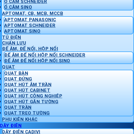
Ổ CẮM SCHNEIDER
Ổ CẮM SINO
APTOMAT, CB, MCB, MCCB
APTOMAT PANASONIC
APTOMAT SCHNEIDER
APTOMAT SINO
TỦ ĐIỆN
CHẤN LƯU
ĐẾ ÂM, ĐẾ NỔI, HỘP NỔI
ĐẾ ÂM ĐẾ NỔI HỘP NỔI SCHNEIDER
ĐẾ ÂM ĐẾ NỔI HỘP NỔI SINO
QUẠT
QUẠT BÀN
QUẠT ĐỨNG
QUẠT HÚT ÂM TRẦN
QUẠT HÚT CABINET
QUẠT HÚT CÔNG NGHIỆP
QUẠT HÚT GẮN TƯỜNG
QUẠT TRẦN
QUẠT TREO TƯỜNG
PHỤ KIỆN KHÁC
DÂY ĐIỆN
DÂY ĐIỆN CADIVI