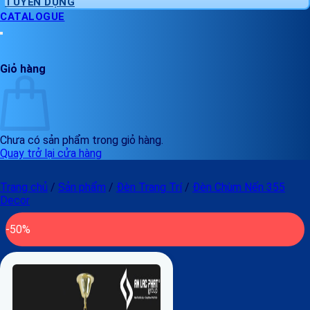
TUYỂN DỤNG
CATALOGUE
Giỏ hàng
Chưa có sản phẩm trong giỏ hàng.
Quay trở lại cửa hàng
Trang chủ
/
Sản phẩm
/
Đèn Trang Trí
/
Đèn Chùm Nến 355
Decor
-50%