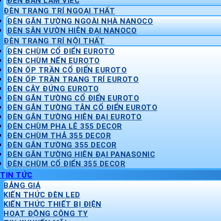
ĐÈN BÀN LÀM VIỆC
ĐÈN TRANG TRÍ NGOẠI THẤT
ĐÈN GẮN TƯỜNG NGOÀI NHÀ NANOCO
ĐÈN SÂN VƯỜN HIỆN ĐẠI NANOCO
ĐÈN TRANG TRÍ NỘI THẤT
ĐÈN CHÙM CỔ ĐIỂN EUROTO
ĐÈN CHÙM NẾN EUROTO
ĐÈN ỐP TRẦN CỔ ĐIỂN EUROTO
ĐÈN ỐP TRẦN TRANG TRÍ EUROTO
ĐÈN CÂY ĐỨNG EUROTO
ĐÈN GẮN TƯỜNG CỔ ĐIỂN EUROTO
ĐÈN GẮN TƯỜNG TÂN CỔ ĐIỂN EUROTO
ĐÈN GẮN TƯỜNG HIỆN ĐẠI EUROTO
ĐÈN CHÙM PHA LÊ 355 DECOR
ĐÈN CHÙM THẢ 355 DECOR
ĐÈN GẮN TƯỜNG 355 DECOR
ĐÈN GẮN TƯỜNG HIỆN ĐẠI PANASONIC
ĐÈN CHÙM CỔ ĐIỂN 355 DECOR
TIN TỨC
BẢNG GIÁ
KIẾN THỨC ĐÈN LED
KIẾN THỨC THIẾT BỊ ĐIỆN
HOẠT ĐỘNG CÔNG TY