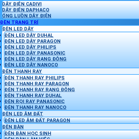
DÂY ĐIỆN CADIVI
DÂY ĐIỆN DAPHACO
ỐNG LUỒN DÂY ĐIỆN
ĐÈN TRANG TRÍ
ĐÈN LED DÂY
ĐÈN LED DÂY DUHAL
ĐÈN LED DÂY PARAGON
ĐÈN LED DÂY PHILIPS
ĐÈN LED DÂY PANASONIC
ĐÈN LED DÂY RẠNG ĐÔNG
ĐÈN LED DÂY NANOCO
ĐÈN THANH RAY
ĐÈN THANH RAY PHILIPS
ĐÈN THANH RAY PARAGON
ĐÈN THANH RAY RẠNG ĐÔNG
ĐÈN THANH RAY DUHAL
ĐÈN RỌI RAY PANASONIC
ĐÈN THANH RAY NANOCO
ĐÈN LED ÂM ĐẤT
ĐÈN LED ÂM ĐẤT PARAGON
ĐÈN BÀN
ĐÈN BÀN HỌC SINH