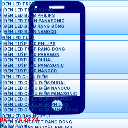
ĐÈN LED TRÒN
ĐÈN LED TRÒN DUHAL
ĐÈN LED BULB PHILIPS
ĐÈN LED TRÒN PANASONIC
ĐÈN LED BULB RẠNG ĐÔNG
ĐÈN LED BULB NANOCO
ĐÈN LED TUÝP
ĐÈN TUÝP LED PHILIPS
ĐÈN LED TUÝP RẠNG ĐÔNG
ĐÈN TUÝP LED PARAGON
ĐÈN TUÝP LED DUHAL
ĐÈN TUÝP LED PANASONIC
ĐÈN TUÝP LED NANOCO
ĐÈN LED CHIẾU ĐIỂM
ĐÈN LED CHIẾU ĐIỂM DUHAL
ĐÈN LED CHIẾU ĐIỂM NANOCO
ĐÈN LED CHIẾU ĐIỂM PANASONIC
ĐÈN LED CHIẾU ĐIỂM PARAGON
ĐÈN LED CHIẾU ĐIỂM PHILIPS
ĐÈN LED CHIẾU ĐIỂM RẠNG ĐÔNG
ĐÈN LED BÁN NGUYỆT
0827 24 24 24
ĐÈN BÁN NGUYỆT RẠNG ĐÔNG
Hỗ trợ tư vấn
ĐÈN LED BÁN NGUYỆT PHILIPS