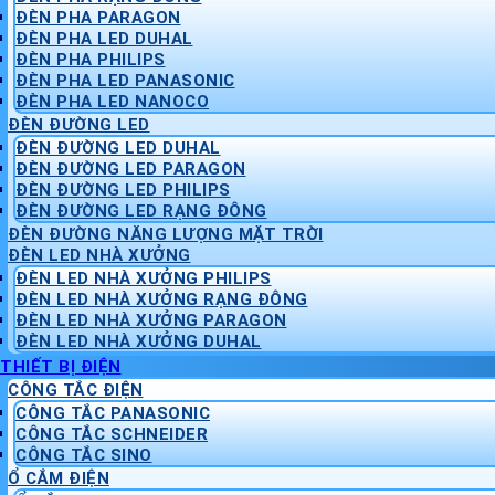
ĐÈN PHA PARAGON
ĐÈN PHA LED DUHAL
ĐÈN PHA PHILIPS
ĐÈN PHA LED PANASONIC
ĐÈN PHA LED NANOCO
ĐÈN ĐƯỜNG LED
ĐÈN ĐƯỜNG LED DUHAL
ĐÈN ĐƯỜNG LED PARAGON
ĐÈN ĐƯỜNG LED PHILIPS
ĐÈN ĐƯỜNG LED RẠNG ĐÔNG
ĐÈN ĐƯỜNG NĂNG LƯỢNG MẶT TRỜI
ĐÈN LED NHÀ XƯỞNG
ĐÈN LED NHÀ XƯỞNG PHILIPS
ĐÈN LED NHÀ XƯỞNG RẠNG ĐÔNG
ĐÈN LED NHÀ XƯỞNG PARAGON
ĐÈN LED NHÀ XƯỞNG DUHAL
THIẾT BỊ ĐIỆN
CÔNG TẮC ĐIỆN
CÔNG TẮC PANASONIC
CÔNG TẮC SCHNEIDER
CÔNG TẮC SINO
Ổ CẮM ĐIỆN