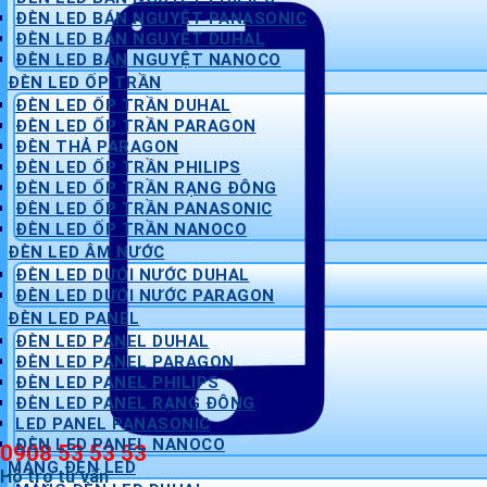
ĐÈN LED BÁN NGUYỆT PANASONIC
ĐÈN LED BÁN NGUYỆT DUHAL
ĐÈN LED BÁN NGUYỆT NANOCO
ĐÈN LED ỐP TRẦN
ĐÈN LED ỐP TRẦN DUHAL
ĐÈN LED ỐP TRẦN PARAGON
ĐÈN THẢ PARAGON
ĐÈN LED ỐP TRẦN PHILIPS
ĐÈN LED ỐP TRẦN RẠNG ĐÔNG
ĐÈN LED ỐP TRẦN PANASONIC
ĐÈN LED ỐP TRẦN NANOCO
ĐÈN LED ÂM NƯỚC
ĐÈN LED DƯỚI NƯỚC DUHAL
ĐÈN LED DƯỚI NƯỚC PARAGON
ĐÈN LED PANEL
ĐÈN LED PANEL DUHAL
ĐÈN LED PANEL PARAGON
ĐÈN LED PANEL PHILIPS
ĐÈN LED PANEL RẠNG ĐÔNG
LED PANEL PANASONIC
ĐÈN LED PANEL NANOCO
0908 53 53 53
MÁNG ĐÈN LED
Hỗ trợ tư vấn