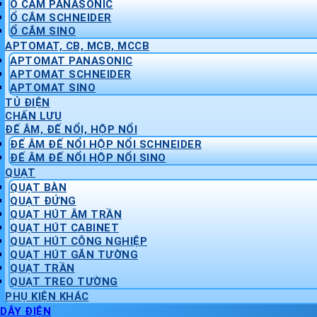
Ổ CẮM PANASONIC
Ổ CẮM SCHNEIDER
Ổ CẮM SINO
APTOMAT, CB, MCB, MCCB
APTOMAT PANASONIC
APTOMAT SCHNEIDER
APTOMAT SINO
TỦ ĐIỆN
CHẤN LƯU
ĐẾ ÂM, ĐẾ NỔI, HỘP NỔI
ĐẾ ÂM ĐẾ NỔI HỘP NỔI SCHNEIDER
ĐẾ ÂM ĐẾ NỔI HỘP NỔI SINO
QUẠT
QUẠT BÀN
QUẠT ĐỨNG
QUẠT HÚT ÂM TRẦN
QUẠT HÚT CABINET
QUẠT HÚT CÔNG NGHIỆP
QUẠT HÚT GẮN TƯỜNG
QUẠT TRẦN
QUẠT TREO TƯỜNG
PHỤ KIỆN KHÁC
DÂY ĐIỆN