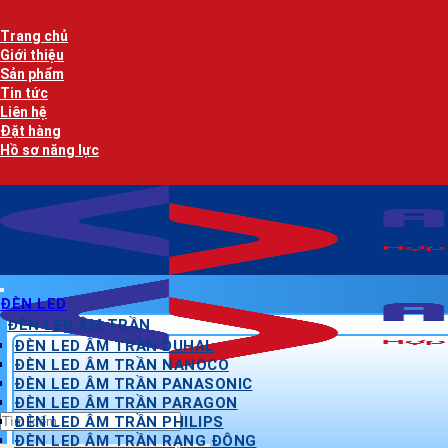
Bỏ
qua
Trang chủ
nội
Giới thiệu
dung
Sản phẩm
Tin tức
Liên hệ
Đặt hàng
Hồ sơ năng lực
ĐÈN LED
ĐÈN LED ÂM TRẦN
ĐÈN LED ÂM TRẦN DUHAL
ĐÈN LED ÂM TRẦN NANOCO
ĐÈN LED ÂM TRẦN PANASONIC
ĐÈN LED ÂM TRẦN PARAGON
Tìm
ĐÈN LED ÂM TRẦN PHILIPS
kiếm:
ĐÈN LED ÂM TRẦN RẠNG ĐÔNG