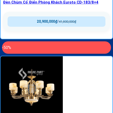
Đèn Chùm Cổ Điển Phòng Khách Euroto CD-183/8+4
20,900,000
₫
/
41,800,000
₫
-50%