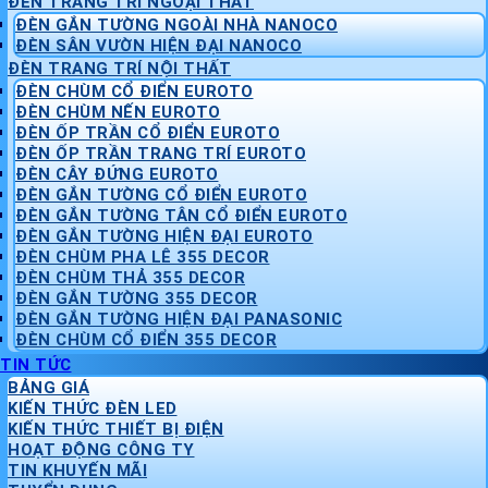
ĐÈN TRANG TRÍ NGOẠI THẤT
ĐÈN GẮN TƯỜNG NGOÀI NHÀ NANOCO
ĐÈN SÂN VƯỜN HIỆN ĐẠI NANOCO
ĐÈN TRANG TRÍ NỘI THẤT
ĐÈN CHÙM CỔ ĐIỂN EUROTO
ĐÈN CHÙM NẾN EUROTO
ĐÈN ỐP TRẦN CỔ ĐIỂN EUROTO
ĐÈN ỐP TRẦN TRANG TRÍ EUROTO
ĐÈN CÂY ĐỨNG EUROTO
ĐÈN GẮN TƯỜNG CỔ ĐIỂN EUROTO
ĐÈN GẮN TƯỜNG TÂN CỔ ĐIỂN EUROTO
ĐÈN GẮN TƯỜNG HIỆN ĐẠI EUROTO
ĐÈN CHÙM PHA LÊ 355 DECOR
ĐÈN CHÙM THẢ 355 DECOR
ĐÈN GẮN TƯỜNG 355 DECOR
ĐÈN GẮN TƯỜNG HIỆN ĐẠI PANASONIC
ĐÈN CHÙM CỔ ĐIỂN 355 DECOR
TIN TỨC
BẢNG GIÁ
KIẾN THỨC ĐÈN LED
KIẾN THỨC THIẾT BỊ ĐIỆN
HOẠT ĐỘNG CÔNG TY
TIN KHUYẾN MÃI