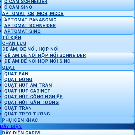
Ổ CẮM SCHNEIDER
Ổ CẮM SINO
APTOMAT, CB, MCB, MCCB
APTOMAT PANASONIC
APTOMAT SCHNEIDER
APTOMAT SINO
TỦ ĐIỆN
CHẤN LƯU
ĐẾ ÂM, ĐẾ NỔI, HỘP NỔI
ĐẾ ÂM ĐẾ NỔI HỘP NỔI SCHNEIDER
ĐẾ ÂM ĐẾ NỔI HỘP NỔI SINO
QUẠT
QUẠT BÀN
QUẠT ĐỨNG
QUẠT HÚT ÂM TRẦN
QUẠT HÚT CABINET
QUẠT HÚT CÔNG NGHIỆP
QUẠT HÚT GẮN TƯỜNG
QUẠT TRẦN
QUẠT TREO TƯỜNG
PHỤ KIỆN KHÁC
DÂY ĐIỆN
DÂY ĐIỆN CADIVI