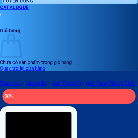
TUYỂN DỤNG
CATALOGUE
Giỏ hàng
Chưa có sản phẩm trong giỏ hàng.
Quay trở lại cửa hàng
Trang chủ
/
Sản phẩm
/
Đèn Trang Trí
/
Đèn Trang Trí Nội Thất
-50%