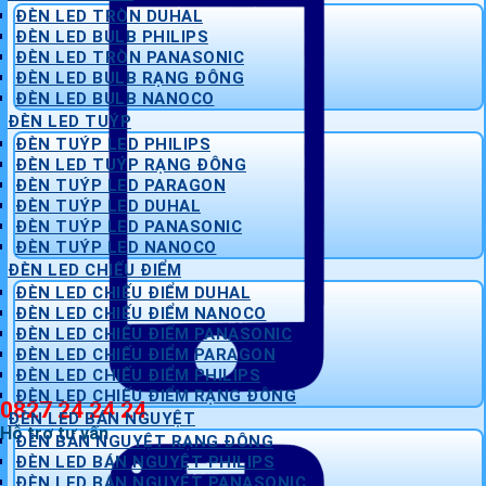
ĐÈN LED TRÒN DUHAL
ĐÈN LED BULB PHILIPS
ĐÈN LED TRÒN PANASONIC
ĐÈN LED BULB RẠNG ĐÔNG
ĐÈN LED BULB NANOCO
ĐÈN LED TUÝP
ĐÈN TUÝP LED PHILIPS
ĐÈN LED TUÝP RẠNG ĐÔNG
ĐÈN TUÝP LED PARAGON
ĐÈN TUÝP LED DUHAL
ĐÈN TUÝP LED PANASONIC
ĐÈN TUÝP LED NANOCO
ĐÈN LED CHIẾU ĐIỂM
ĐÈN LED CHIẾU ĐIỂM DUHAL
ĐÈN LED CHIẾU ĐIỂM NANOCO
ĐÈN LED CHIẾU ĐIỂM PANASONIC
ĐÈN LED CHIẾU ĐIỂM PARAGON
ĐÈN LED CHIẾU ĐIỂM PHILIPS
ĐÈN LED CHIẾU ĐIỂM RẠNG ĐÔNG
0827 24 24 24
ĐÈN LED BÁN NGUYỆT
Hỗ trợ tư vấn
ĐÈN BÁN NGUYỆT RẠNG ĐÔNG
ĐÈN LED BÁN NGUYỆT PHILIPS
ĐÈN LED BÁN NGUYỆT PANASONIC