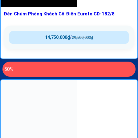
Đèn Chùm Phòng Khách Cổ Điển Euroto CD-182/8
14,750,000
₫
/
29,500,000
₫
-50%