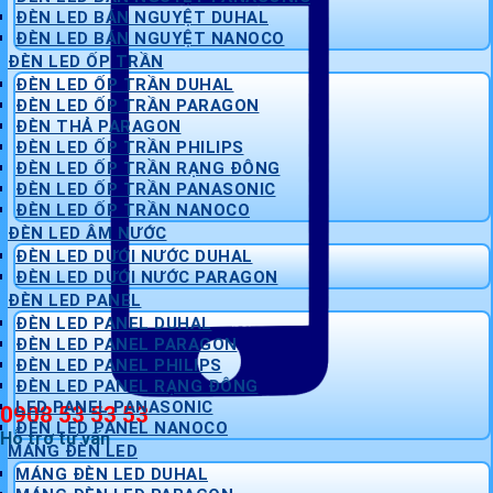
ĐÈN LED BÁN NGUYỆT DUHAL
ĐÈN LED BÁN NGUYỆT NANOCO
ĐÈN LED ỐP TRẦN
ĐÈN LED ỐP TRẦN DUHAL
ĐÈN LED ỐP TRẦN PARAGON
ĐÈN THẢ PARAGON
ĐÈN LED ỐP TRẦN PHILIPS
ĐÈN LED ỐP TRẦN RẠNG ĐÔNG
ĐÈN LED ỐP TRẦN PANASONIC
ĐÈN LED ỐP TRẦN NANOCO
ĐÈN LED ÂM NƯỚC
ĐÈN LED DƯỚI NƯỚC DUHAL
ĐÈN LED DƯỚI NƯỚC PARAGON
ĐÈN LED PANEL
ĐÈN LED PANEL DUHAL
ĐÈN LED PANEL PARAGON
ĐÈN LED PANEL PHILIPS
ĐÈN LED PANEL RẠNG ĐÔNG
LED PANEL PANASONIC
0908 53 53 53
ĐÈN LED PANEL NANOCO
Hỗ trợ tư vấn
MÁNG ĐÈN LED
MÁNG ĐÈN LED DUHAL