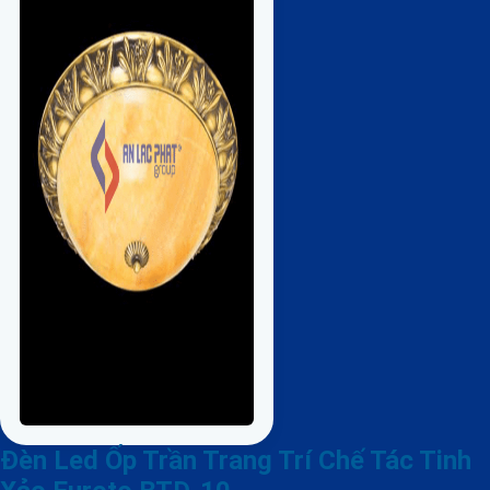
Đèn Led Ốp Trần Trang Trí Chế Tác Tinh