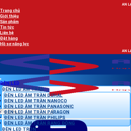
Bỏ
AN LẠC PHÁT - NHÀ PH
qua
Trang chủ
nội
Giới thiệu
dung
Sản phẩm
Tin tức
Liên hệ
Đặt hàng
Hồ sơ năng lực
AN LẠC PHÁT - NHÀ PH
ĐÈN LED
ĐÈN LED ÂM TRẦN
ĐÈN LED ÂM TRẦN DUHAL
ĐÈN LED ÂM TRẦN NANOCO
ĐÈN LED ÂM TRẦN PANASONIC
Tìm
ĐÈN LED ÂM TRẦN PARAGON
kiếm:
ĐÈN LED ÂM TRẦN PHILIPS
ĐÈN LED ÂM TRẦN RẠNG ĐÔNG
ĐÈN LED TRÒN