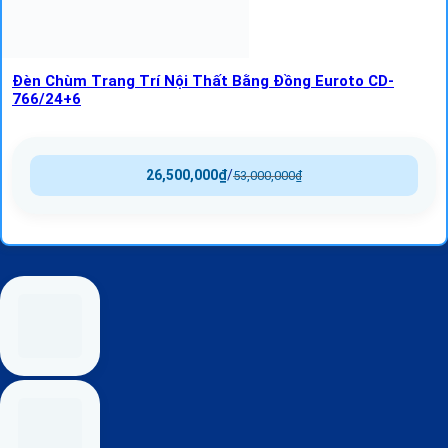
Đèn Chùm Trang Trí Nội Thất Bằng Đồng Euroto CD-
766/24+6
26,500,000
₫
/
53,000,000
₫