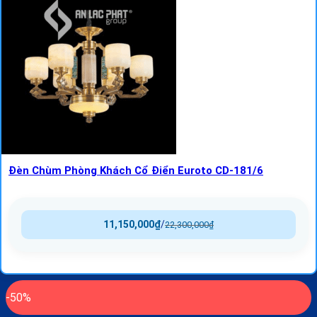
Đèn Chùm Phòng Khách Cổ Điển Euroto CD-181/6
11,150,000
₫
/
22,300,000
₫
-50%