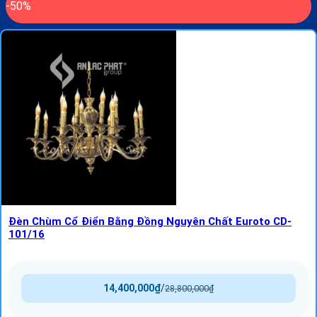
-50%
Đèn Chùm Cổ Điển Bằng Đồng Nguyên Chất Euroto CD-
101/16
14,400,000
₫
/
28,800,000
₫