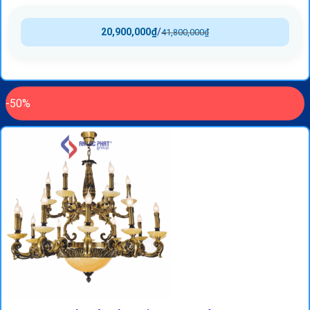
20,900,000
₫
/
41,800,000
₫
-50%