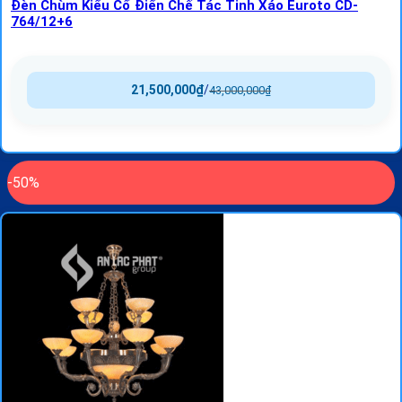
Đèn Chùm Kiểu Cổ Điển Chế Tác Tinh Xảo Euroto CD-
764/12+6
21,500,000
₫
/
43,000,000
₫
-50%