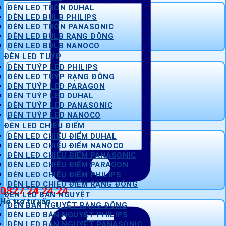
ĐÈN LED TRÒN DUHAL
ĐÈN LED BULB PHILIPS
ĐÈN LED TRÒN PANASONIC
ĐÈN LED BULB RẠNG ĐÔNG
ĐÈN LED BULB NANOCO
ĐÈN LED TUÝP
ĐÈN TUÝP LED PHILIPS
ĐÈN LED TUÝP RẠNG ĐÔNG
ĐÈN TUÝP LED PARAGON
ĐÈN TUÝP LED DUHAL
ĐÈN TUÝP LED PANASONIC
ĐÈN TUÝP LED NANOCO
ĐÈN LED CHIẾU ĐIỂM
ĐÈN LED CHIẾU ĐIỂM DUHAL
ĐÈN LED CHIẾU ĐIỂM NANOCO
ĐÈN LED CHIẾU ĐIỂM PANASONIC
ĐÈN LED CHIẾU ĐIỂM PARAGON
ĐÈN LED CHIẾU ĐIỂM PHILIPS
ĐÈN LED CHIẾU ĐIỂM RẠNG ĐÔNG
0827 24 24 24
ĐÈN LED BÁN NGUYỆT
Hỗ trợ tư vấn
ĐÈN BÁN NGUYỆT RẠNG ĐÔNG
ĐÈN LED BÁN NGUYỆT PHILIPS
ĐÈN LED BÁN NGUYỆT PANASONIC