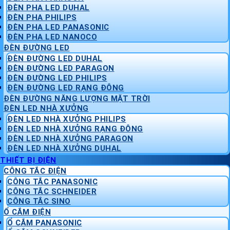
ĐÈN PHA LED DUHAL
ĐÈN PHA PHILIPS
ĐÈN PHA LED PANASONIC
ĐÈN PHA LED NANOCO
ĐÈN ĐƯỜNG LED
ĐÈN ĐƯỜNG LED DUHAL
ĐÈN ĐƯỜNG LED PARAGON
ĐÈN ĐƯỜNG LED PHILIPS
ĐÈN ĐƯỜNG LED RẠNG ĐÔNG
ĐÈN ĐƯỜNG NĂNG LƯỢNG MẶT TRỜI
ĐÈN LED NHÀ XƯỞNG
ĐÈN LED NHÀ XƯỞNG PHILIPS
ĐÈN LED NHÀ XƯỞNG RẠNG ĐÔNG
ĐÈN LED NHÀ XƯỞNG PARAGON
ĐÈN LED NHÀ XƯỞNG DUHAL
THIẾT BỊ ĐIỆN
CÔNG TẮC ĐIỆN
CÔNG TẮC PANASONIC
CÔNG TẮC SCHNEIDER
CÔNG TẮC SINO
Ổ CẮM ĐIỆN
Ổ CẮM PANASONIC