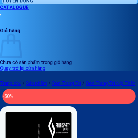
TUYỂN DỤNG
CATALOGUE
Giỏ hàng
Chưa có sản phẩm trong giỏ hàng.
Quay trở lại cửa hàng
Trang chủ
/
Sản phẩm
/
Đèn Trang Trí
/
Đèn Trang Trí Nội Thất
-50%