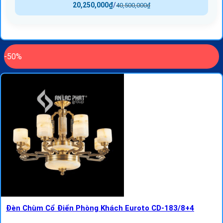
20,250,000
₫
/
40,500,000
₫
-50%
Đèn Chùm Cổ Điển Phòng Khách Euroto CD-183/8+4