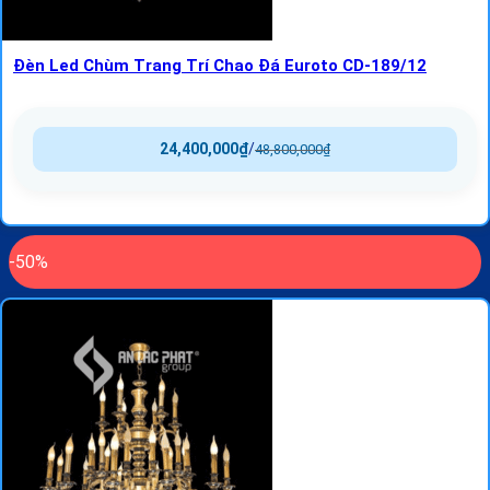
Đèn Led Chùm Trang Trí Chao Đá Euroto CD-189/12
24,400,000
₫
/
48,800,000
₫
-50%