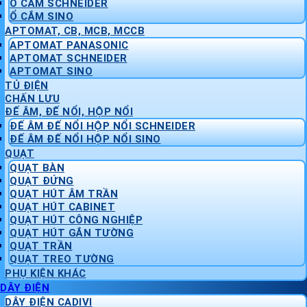
Ổ CẮM SCHNEIDER
Ổ CẮM SINO
APTOMAT, CB, MCB, MCCB
APTOMAT PANASONIC
APTOMAT SCHNEIDER
APTOMAT SINO
TỦ ĐIỆN
CHẤN LƯU
ĐẾ ÂM, ĐẾ NỔI, HỘP NỔI
ĐẾ ÂM ĐẾ NỔI HỘP NỔI SCHNEIDER
ĐẾ ÂM ĐẾ NỔI HỘP NỔI SINO
QUẠT
QUẠT BÀN
QUẠT ĐỨNG
QUẠT HÚT ÂM TRẦN
QUẠT HÚT CABINET
QUẠT HÚT CÔNG NGHIỆP
QUẠT HÚT GẮN TƯỜNG
QUẠT TRẦN
QUẠT TREO TƯỜNG
PHỤ KIỆN KHÁC
DÂY ĐIỆN
DÂY ĐIỆN CADIVI