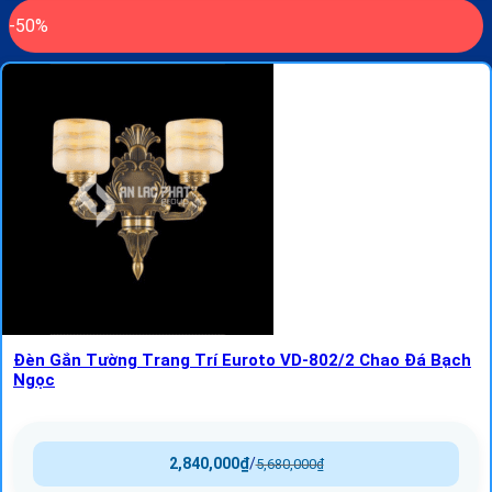
-50%
Đèn Gắn Tường Trang Trí Euroto VD-802/2 Chao Đá Bạch
Ngọc
2,840,000
₫
/
5,680,000
₫