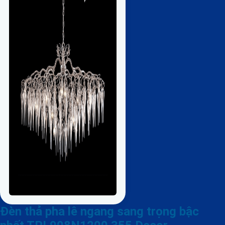
Đèn thả pha lê ngang sang trọng bậc