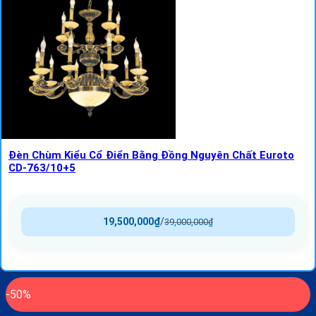
Đèn Chùm Kiểu Cổ Điển Bằng Đồng Nguyên Chất Euroto
CD-763/10+5
19,500,000
₫
/
39,000,000
₫
-50%