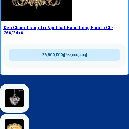
Đèn Chùm Trang Trí Nội Thất Bằng Đồng Euroto CD-
766/24+6
26,500,000
₫
/
53,000,000
₫