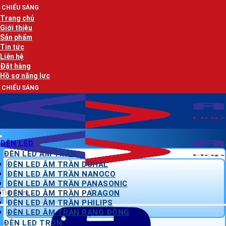
Bỏ
AN L
qua
Trang chủ
nội
Giới thiệu
dung
Sản phẩm
Tin tức
Liên hệ
Đặt hàng
Hồ sơ năng lực
AN L
ĐÈN LED
ĐÈN LED ÂM TRẦN
ĐÈN LED ÂM TRẦN DUHAL
ĐÈN LED ÂM TRẦN NANOCO
ĐÈN LED ÂM TRẦN PANASONIC
Tìm
ĐÈN LED ÂM TRẦN PARAGON
kiếm:
ĐÈN LED ÂM TRẦN PHILIPS
ĐÈN LED ÂM TRẦN RẠNG ĐÔNG
ĐÈN LED TRÒN