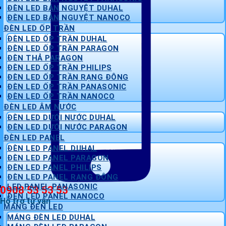
ĐÈN LED BÁN NGUYỆT DUHAL
ĐÈN LED BÁN NGUYỆT NANOCO
ĐÈN LED ỐP TRẦN
ĐÈN LED ỐP TRẦN DUHAL
ĐÈN LED ỐP TRẦN PARAGON
ĐÈN THẢ PARAGON
ĐÈN LED ỐP TRẦN PHILIPS
ĐÈN LED ỐP TRẦN RẠNG ĐÔNG
ĐÈN LED ỐP TRẦN PANASONIC
ĐÈN LED ỐP TRẦN NANOCO
ĐÈN LED ÂM NƯỚC
ĐÈN LED DƯỚI NƯỚC DUHAL
ĐÈN LED DƯỚI NƯỚC PARAGON
ĐÈN LED PANEL
ĐÈN LED PANEL DUHAL
ĐÈN LED PANEL PARAGON
ĐÈN LED PANEL PHILIPS
ĐÈN LED PANEL RẠNG ĐÔNG
LED PANEL PANASONIC
0908 53 53 53
ĐÈN LED PANEL NANOCO
Hỗ trợ tư vấn
MÁNG ĐÈN LED
MÁNG ĐÈN LED DUHAL