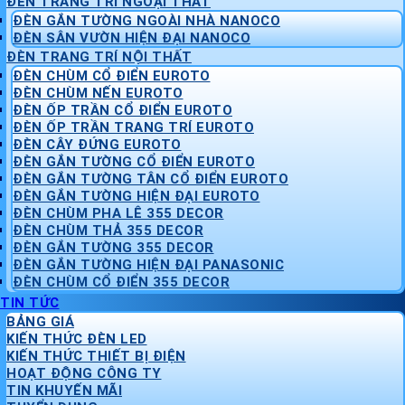
ĐÈN TRANG TRÍ NGOẠI THẤT
ĐÈN GẮN TƯỜNG NGOÀI NHÀ NANOCO
ĐÈN SÂN VƯỜN HIỆN ĐẠI NANOCO
ĐÈN TRANG TRÍ NỘI THẤT
ĐÈN CHÙM CỔ ĐIỂN EUROTO
ĐÈN CHÙM NẾN EUROTO
ĐÈN ỐP TRẦN CỔ ĐIỂN EUROTO
ĐÈN ỐP TRẦN TRANG TRÍ EUROTO
ĐÈN CÂY ĐỨNG EUROTO
ĐÈN GẮN TƯỜNG CỔ ĐIỂN EUROTO
ĐÈN GẮN TƯỜNG TÂN CỔ ĐIỂN EUROTO
ĐÈN GẮN TƯỜNG HIỆN ĐẠI EUROTO
ĐÈN CHÙM PHA LÊ 355 DECOR
ĐÈN CHÙM THẢ 355 DECOR
ĐÈN GẮN TƯỜNG 355 DECOR
ĐÈN GẮN TƯỜNG HIỆN ĐẠI PANASONIC
ĐÈN CHÙM CỔ ĐIỂN 355 DECOR
TIN TỨC
BẢNG GIÁ
KIẾN THỨC ĐÈN LED
KIẾN THỨC THIẾT BỊ ĐIỆN
HOẠT ĐỘNG CÔNG TY
TIN KHUYẾN MÃI