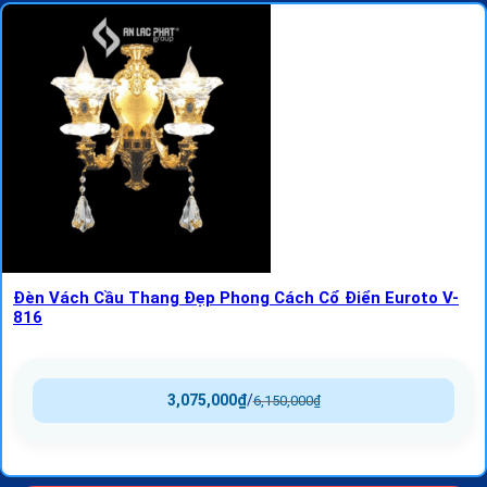
Đèn Vách Cầu Thang Đẹp Phong Cách Cổ Điển Euroto V-
816
3,075,000
₫
/
6,150,000
₫