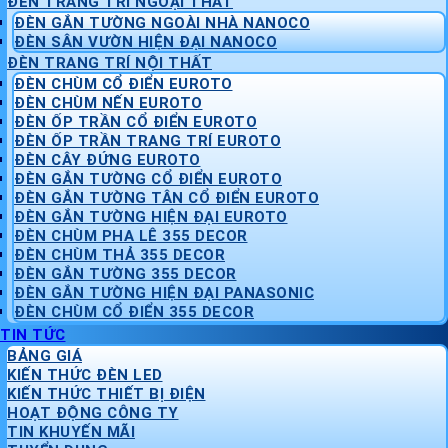
ĐÈN TRANG TRÍ NGOẠI THẤT
ĐÈN GẮN TƯỜNG NGOÀI NHÀ NANOCO
ĐÈN SÂN VƯỜN HIỆN ĐẠI NANOCO
ĐÈN TRANG TRÍ NỘI THẤT
ĐÈN CHÙM CỔ ĐIỂN EUROTO
ĐÈN CHÙM NẾN EUROTO
ĐÈN ỐP TRẦN CỔ ĐIỂN EUROTO
ĐÈN ỐP TRẦN TRANG TRÍ EUROTO
ĐÈN CÂY ĐỨNG EUROTO
ĐÈN GẮN TƯỜNG CỔ ĐIỂN EUROTO
ĐÈN GẮN TƯỜNG TÂN CỔ ĐIỂN EUROTO
ĐÈN GẮN TƯỜNG HIỆN ĐẠI EUROTO
ĐÈN CHÙM PHA LÊ 355 DECOR
ĐÈN CHÙM THẢ 355 DECOR
ĐÈN GẮN TƯỜNG 355 DECOR
ĐÈN GẮN TƯỜNG HIỆN ĐẠI PANASONIC
ĐÈN CHÙM CỔ ĐIỂN 355 DECOR
TIN TỨC
BẢNG GIÁ
KIẾN THỨC ĐÈN LED
KIẾN THỨC THIẾT BỊ ĐIỆN
HOẠT ĐỘNG CÔNG TY
TIN KHUYẾN MÃI