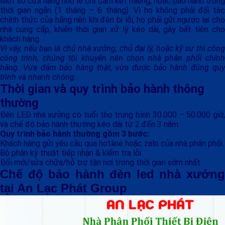
Một số cửa hàng nhỏ lẻ chỉ cam kết miệng, hoặc bảo hành trong
thời gian ngắn (1 tháng – 6 tháng). Vì họ không phải đối tác
chính thức của hãng nên khi đèn bị lỗi, họ phải gửi ngược lại cho
nhà cung cấp, khiến thời gian xử lý kéo dài, gây bất tiện cho
khách hàng.
Vì vậy, nếu bạn là chủ nhà xưởng, chủ đại lý, hoặc kỹ sư thi công
công trình, chúng tôi khuyên nên chọn nhà phân phối chính
hãng. Vừa đảm bảo hàng thật, vừa được bảo hành đúng quy
trình và nhanh chóng.
Thời gian và quy trình bảo hành thông
thường
Đèn LED nhà xưởng có tuổi thọ trung bình 30.000 – 50.000 giờ,
và chế độ bảo hành thường kéo dài từ 2 đến 3 năm.
Quy trình bảo hành thường gồm 3 bước:
Khách hàng gửi yêu cầu qua hotline hoặc zalo của nhà phân phối.
Bộ phận kỹ thuật tiếp nhận & kiểm tra lỗi.
Đổi mới/sửa chữa/hỗ trợ tận nơi trong thời gian sớm nhất.
Chế độ bảo hành đèn led nhà xưởng
tại An Lạc Phát Group