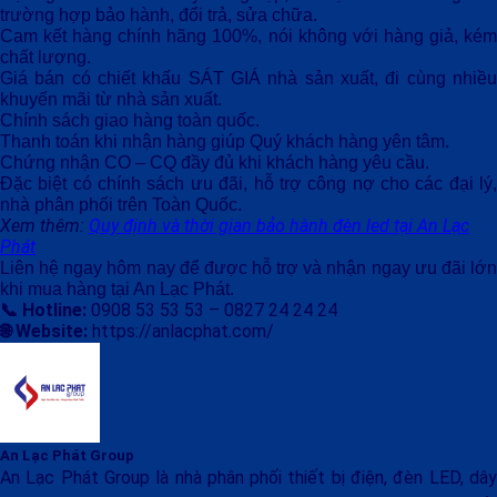
trường hợp bảo hành, đổi trả, sửa chữa.
Cam kết hàng chính hãng 100%, nói không với hàng giả, kém
chất lượng.
Giá bán có chiết khấu SÁT GIÁ nhà sản xuất, đi cùng nhiều
khuyến mãi từ nhà sản xuất.
Chính sách giao hàng toàn quốc.
Thanh toán khi nhận hàng giúp Quý khách hàng yên tâm.
Chứng nhận CO – CQ đầy đủ khi khách hàng yêu cầu.
Đặc biệt có chính sách ưu đãi, hỗ trợ công nợ cho các đại lý,
nhà phân phối trên Toàn Quốc.
Xem thêm:
Quy định và thời gian bảo hành đèn led tại An Lạc
Phát
Liên hệ ngay hôm nay để được hỗ trợ và nhận ngay ưu đãi lớn
khi mua hàng tại An Lạc Phát.
📞 Hotline:
0908 53 53 53 – 0827 24 24 24
🌐 Website:
https://anlacphat.com/
An Lạc Phát Group
An Lạc Phát Group là nhà phân phối thiết bị điện, đèn LED, dây