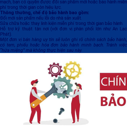
mạch, bạn có quyền được đổi sản phẩm mới hoặc bảo hành miễn
phí trong thời gian còn hiệu lực.
Thông thường, chế độ bảo hành bao gồm:
Đổi mới sản phẩm nếu lỗi do nhà sản xuất.
Sửa chữa hoặc thay linh kiện miễn phí trong thời gian bảo hành.
Hỗ trợ kỹ thuật tận nơi (với đơn vị phân phối lớn như An Lạc
Phát).
Một đơn vị bán hàng uy tín sẽ luôn ghi rõ chính sách bảo hành,
có tem, phiếu hoặc hóa đơn bảo hành minh bạch. Tránh việc
“hứa miệng” mà không thực hiện sau này.