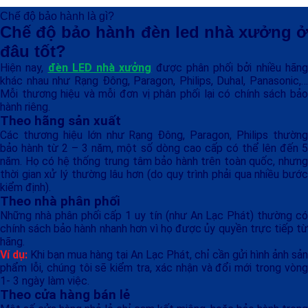
Chế độ bảo hành là gì?
Chế độ bảo hành đèn led nhà xưởng ở
đâu tốt?
Hiện nay,
đèn LED nhà xưởng
được phân phối bởi nhiều hãn
khác nhau như Rạng Đông, Paragon, Philips, Duhal, Panasonic,…
Mỗi thương hiệu và mỗi đơn vị phân phối lại có chính sách bảo
hành riêng.
Theo hãng sản xuất
Các thương hiệu lớn như Rạng Đông, Paragon, Philips thường
bảo hành từ 2 – 3 năm, một số dòng cao cấp có thể lên đến 5
năm. Họ có hệ thống trung tâm bảo hành trên toàn quốc, nhưng
thời gian xử lý thường lâu hơn (do quy trình phải qua nhiều bước
kiểm định).
Theo nhà phân phối
Những nhà phân phối cấp 1 uy tín (như An Lạc Phát) thường có
chính sách bảo hành nhanh hơn vì họ được ủy quyền trực tiếp từ
hãng.
Ví dụ:
Khi bạn mua hàng tại An Lạc Phát, chỉ cần gửi hình ảnh sản
phẩm lỗi, chúng tôi sẽ kiểm tra, xác nhận và đổi mới trong vòng
1- 3 ngày làm việc.
Theo cửa hàng bán lẻ