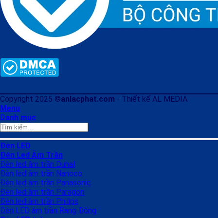
Copyright 2025 ©
anlacphat.com
- Thiết kế AL MEDIA
Menu
Danh mục
Tìm
kiếm:
Đèn LED
Đèn Led Âm Trần
Đèn led âm trần Duhal
Đèn led âm trần Nanoco
Đèn led âm trần Panasonic
Đèn led âm trần Paragon
Đèn led âm trần Philips
Đèn LED âm trần Rạng Đông