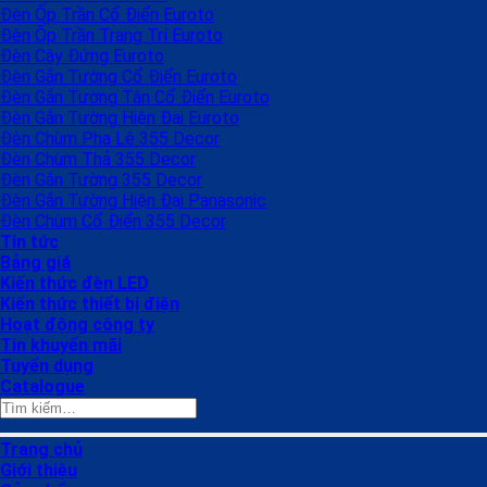
Đèn Ốp Trần Cổ Điển Euroto
Đèn Ốp Trần Trang Trí Euroto
Đèn Cây Đứng Euroto
Đèn Gắn Tường Cổ Điển Euroto
Đèn Gắn Tường Tân Cổ Điển Euroto
Đèn Gắn Tường Hiện Đại Euroto
Đèn Chùm Pha Lê 355 Decor
Đèn Chùm Thả 355 Decor
Đèn Gắn Tường 355 Decor
Đèn Gắn Tường Hiện Đại Panasonic
Đèn Chùm Cổ Điển 355 Decor
Tin tức
Bảng giá
Kiến thức đèn LED
Kiến thức thiết bị điện
Hoạt động công ty
Tin khuyến mãi
Tuyển dụng
Catalogue
Tìm
kiếm:
Trang chủ
Giới thiệu