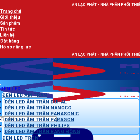
Bỏ
AN LẠC PHÁT - NHÀ PHÂN PHỐI THIẾT BỊ ĐIỆN, DÂY ĐIỆ
qua
Trang chủ
nội
Giới thiệu
dung
Sản phẩm
Tin tức
Liên hệ
Đặt hàng
Hồ sơ năng lực
AN LẠC PHÁT - NHÀ PHÂN PHỐI THIẾT BỊ ĐIỆN, DÂY ĐIỆ
ĐÈN LED
ĐÈN LED ÂM TRẦN
ĐÈN LED ÂM TRẦN DUHAL
ĐÈN LED ÂM TRẦN NANOCO
ĐÈN LED ÂM TRẦN PANASONIC
Tìm
ĐÈN LED ÂM TRẦN PARAGON
kiếm:
ĐÈN LED ÂM TRẦN PHILIPS
ĐÈN LED ÂM TRẦN RẠNG ĐÔNG
ĐÈN LED TRÒN