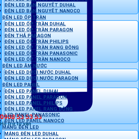
ĐÈN LED BÁN NGUYỆT DUHAL
ĐÈN LED BÁN NGUYỆT NANOCO
ĐÈN LED ỐP TRẦN
ĐÈN LED ỐP TRẦN DUHAL
ĐÈN LED ỐP TRẦN PARAGON
ĐÈN THẢ PARAGON
ĐÈN LED ỐP TRẦN PHILIPS
ĐÈN LED ỐP TRẦN RẠNG ĐÔNG
ĐÈN LED ỐP TRẦN PANASONIC
ĐÈN LED ỐP TRẦN NANOCO
ĐÈN LED ÂM NƯỚC
ĐÈN LED DƯỚI NƯỚC DUHAL
ĐÈN LED DƯỚI NƯỚC PARAGON
ĐÈN LED PANEL
ĐÈN LED PANEL DUHAL
ĐÈN LED PANEL PARAGON
ĐÈN LED PANEL PHILIPS
ĐÈN LED PANEL RẠNG ĐÔNG
LED PANEL PANASONIC
0908 53 53 53
ĐÈN LED PANEL NANOCO
Hỗ trợ tư vấn
MÁNG ĐÈN LED
MÁNG ĐÈN LED DUHAL