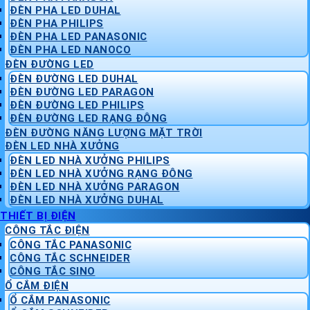
ĐÈN PHA LED DUHAL
ĐÈN PHA PHILIPS
ĐÈN PHA LED PANASONIC
ĐÈN PHA LED NANOCO
ĐÈN ĐƯỜNG LED
ĐÈN ĐƯỜNG LED DUHAL
ĐÈN ĐƯỜNG LED PARAGON
ĐÈN ĐƯỜNG LED PHILIPS
ĐÈN ĐƯỜNG LED RẠNG ĐÔNG
ĐÈN ĐƯỜNG NĂNG LƯỢNG MẶT TRỜI
ĐÈN LED NHÀ XƯỞNG
ĐÈN LED NHÀ XƯỞNG PHILIPS
ĐÈN LED NHÀ XƯỞNG RẠNG ĐÔNG
ĐÈN LED NHÀ XƯỞNG PARAGON
ĐÈN LED NHÀ XƯỞNG DUHAL
THIẾT BỊ ĐIỆN
CÔNG TẮC ĐIỆN
CÔNG TẮC PANASONIC
CÔNG TẮC SCHNEIDER
CÔNG TẮC SINO
Ổ CẮM ĐIỆN
Ổ CẮM PANASONIC