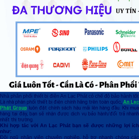
Nhà phân phối thiết bị điện An Lạc Phát có chế độ bảo hành tốt
Là nhà phân phối thiết bị điện chính hãng trên toàn quốc,
An Lạ
Phát Group
luôn đặt chính sách hậu mãi lên hàng đầu. Khi mu
hàng tại đây, bạn sẽ nhận được dịch vụ bảo hành/đổi trả nhanh
nhất thị trường.
Khi hợp tác với An Lạc Phát bạn sẽ được những lợi ích
như:
Đội ngũ nhân viên chuyên nghiệp, hỗ trợ nhanh chóng các