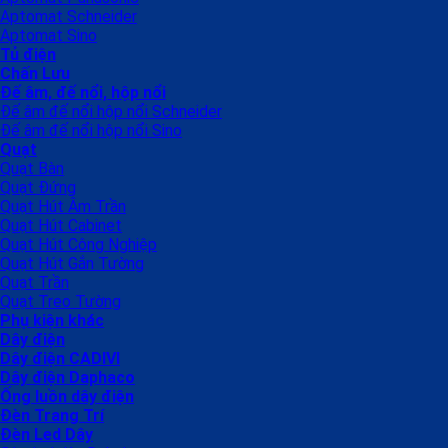
Aptomat Schneider
Aptomat Sino
Tủ điện
Chấn Lưu
Đế âm, đế nổi, hộp nổi
Đế âm đế nổi hộp nổi Schneider
Đế âm đế nổi hộp nổi Sino
Quạt
Quạt Bàn
Quạt Đứng
Quạt Hút Âm Trần
Quạt Hút Cabinet
Quạt Hút Công Nghiệp
Quạt Hút Gắn Tường
Quạt Trần
Quạt Treo Tường
Phụ kiện khác
Dây điện
Dây điện CADIVI
Dây điện Daphaco
Ống luồn dây điện
Đèn Trang Trí
Đèn Led Dây