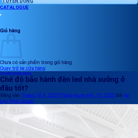
TUYỂN DỤNG
CATALOGUE
Giỏ hàng
Chưa có sản phẩm trong giỏ hàng.
Quay trở lại cửa hàng
Tư vấn chiếu sáng
Chế độ bảo hành đèn led nhà xưởng ở
đâu tốt?
Đăng vào
Tháng 10 9, 2025
Tháng mười một 15, 2025
bởi
An
Lạc Phát Group