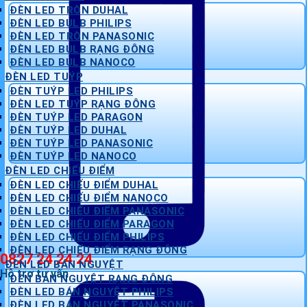
ĐÈN LED TRÒN DUHAL
ĐÈN LED BULB PHILIPS
ĐÈN LED TRÒN PANASONIC
ĐÈN LED BULB RẠNG ĐÔNG
ĐÈN LED BULB NANOCO
ĐÈN LED TUÝP
ĐÈN TUÝP LED PHILIPS
ĐÈN LED TUÝP RẠNG ĐÔNG
ĐÈN TUÝP LED PARAGON
ĐÈN TUÝP LED DUHAL
ĐÈN TUÝP LED PANASONIC
ĐÈN TUÝP LED NANOCO
ĐÈN LED CHIẾU ĐIỂM
ĐÈN LED CHIẾU ĐIỂM DUHAL
ĐÈN LED CHIẾU ĐIỂM NANOCO
ĐÈN LED CHIẾU ĐIỂM PANASONIC
ĐÈN LED CHIẾU ĐIỂM PARAGON
ĐÈN LED CHIẾU ĐIỂM PHILIPS
ĐÈN LED CHIẾU ĐIỂM RẠNG ĐÔNG
0827 24 24 24
ĐÈN LED BÁN NGUYỆT
Hỗ trợ tư vấn
ĐÈN BÁN NGUYỆT RẠNG ĐÔNG
ĐÈN LED BÁN NGUYỆT PHILIPS
ĐÈN LED BÁN NGUYỆT PANASONIC