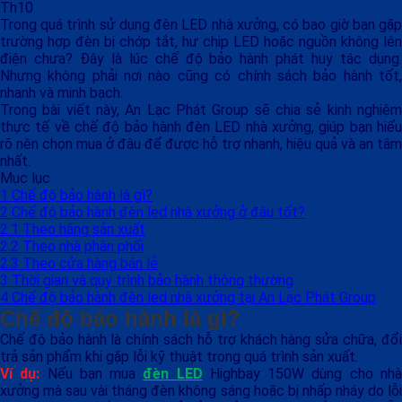
Th10
Trong quá trình sử dụng đèn LED nhà xưởng, có bao giờ bạn gặp
trường hợp đèn bị chớp tắt, hư chip LED hoặc nguồn không lên
điện chưa? Đây là lúc chế độ bảo hành phát huy tác dụng.
Nhưng không phải nơi nào cũng có chính sách bảo hành tốt,
nhanh và minh bạch.
Trong bài viết này, An Lạc Phát Group sẽ chia sẻ kinh nghiệm
thực tế về chế độ bảo hành đèn LED nhà xưởng, giúp bạn hiểu
rõ nên chọn mua ở đâu để được hỗ trợ nhanh, hiệu quả và an tâm
nhất.
Mục lục
1
Chế độ bảo hành là gì?
2
Chế độ bảo hành đèn led nhà xưởng ở đâu tốt?
2.1
Theo hãng sản xuất
2.2
Theo nhà phân phối
2.3
Theo cửa hàng bán lẻ
3
Thời gian và quy trình bảo hành thông thường
4
Chế độ bảo hành đèn led nhà xưởng tại An Lạc Phát Group
Chế độ bảo hành là gì?
Chế độ bảo hành là chính sách hỗ trợ khách hàng sửa chữa, đổi
trả sản phẩm khi gặp lỗi kỹ thuật trong quá trình sản xuất.
Ví dụ:
Nếu bạn mua
đèn LED
Highbay 150W dùng cho nh
xưởng mà sau vài tháng đèn không sáng hoặc bị nhấp nháy do lỗi