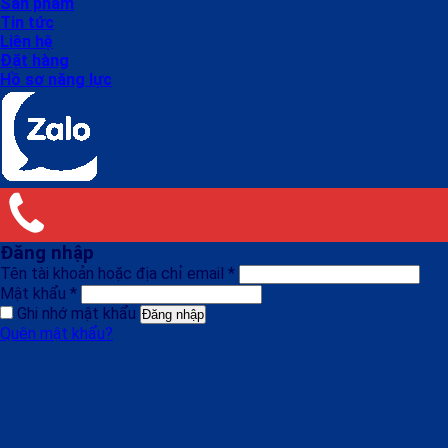
Sản phẩm
Tin tức
Liên hệ
Đặt hàng
Hồ sơ năng lực
Đăng nhập
Tên tài khoản hoặc địa chỉ email
*
Mật khẩu
*
Ghi nhớ mật khẩu
Đăng nhập
Quên mật khẩu?