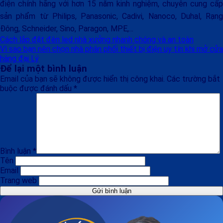
điện chính hãng với hơn 15 năm kinh nghiệm, chuyên cung cấp
sản phẩm từ Philips, Panasonic, Cadivi, Nanoco, Duhal, Rạng
Đông, Schneider, Sino, Paragon, MPE,...
Cách lắp đặt đèn led nhà xưởng nhanh chóng và an toàn
Vì sao bạn nên chọn nhà phân phối thiết bị điện uy tín khi mở cửa
hàng đại Lý
Để lại một bình luận
Email của bạn sẽ không được hiển thị công khai.
Các trường bắt
buộc được đánh dấu
*
Bình luận
*
Tên
Email
Trang web