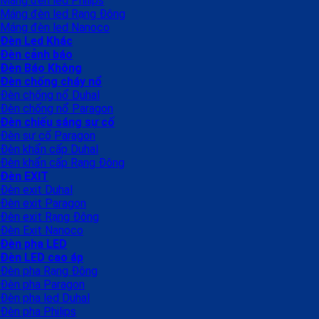
Máng đèn led Philips
Máng đèn led Rạng Đông
Máng đèn led Nanoco
Đèn Led Khác
Đèn cảnh báo
Đèn Báo Không
Đèn chống cháy nổ
Đèn chống nổ Duhal
Đèn chống nổ Paragon
Đèn chiếu sáng sự cố
Đèn sự cố Paragon
Đèn khẩn cấp Duhal
Đèn khẩn cấp Rạng Đông
Đèn EXIT
Đèn exit Duhal
Đèn exit Paragon
Đèn exit Rạng Đông
Đèn Exit Nanoco
Đèn pha LED
Đèn LED cao áp
Đèn pha Rạng Đông
Đèn pha Paragon
Đèn pha led Duhal
Đèn pha Philips