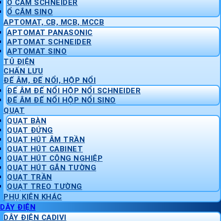
Ổ CẮM SCHNEIDER
Ổ CẮM SINO
APTOMAT, CB, MCB, MCCB
APTOMAT PANASONIC
APTOMAT SCHNEIDER
APTOMAT SINO
TỦ ĐIỆN
CHẤN LƯU
ĐẾ ÂM, ĐẾ NỔI, HỘP NỔI
ĐẾ ÂM ĐẾ NỔI HỘP NỔI SCHNEIDER
ĐẾ ÂM ĐẾ NỔI HỘP NỔI SINO
QUẠT
QUẠT BÀN
QUẠT ĐỨNG
QUẠT HÚT ÂM TRẦN
QUẠT HÚT CABINET
QUẠT HÚT CÔNG NGHIỆP
QUẠT HÚT GẮN TƯỜNG
QUẠT TRẦN
QUẠT TREO TƯỜNG
PHỤ KIỆN KHÁC
DÂY ĐIỆN
DÂY ĐIỆN CADIVI