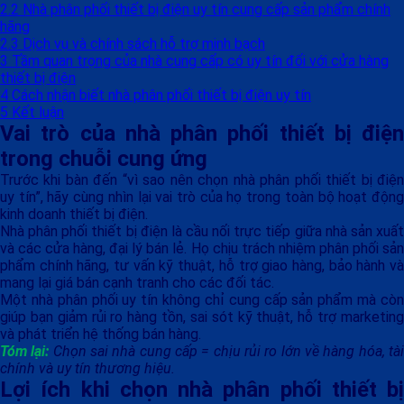
2.2
Nhà phân phối thiết bị điện uy tín cung cấp sản phẩm chính
hãng
2.3
Dịch vụ và chính sách hỗ trợ minh bạch
3
Tầm quan trọng của nhà cung cấp có uy tín đối với cửa hàng
thiết bị điện
4
Cách nhận biết nhà phân phối thiết bị điện uy tín
5
Kết luận
Vai trò của nhà phân phối thiết bị điện
trong chuỗi cung ứng
Trước khi bàn đến “vì sao nên chọn nhà phân phối thiết bị điện
uy tín”, hãy cùng nhìn lại vai trò của họ trong toàn bộ hoạt động
kinh doanh thiết bị điện.
Nhà phân phối thiết bị điện là cầu nối trực tiếp giữa nhà sản xuất
và các cửa hàng, đại lý bán lẻ. Họ chịu trách nhiệm phân phối sản
phẩm chính hãng, tư vấn kỹ thuật, hỗ trợ giao hàng, bảo hành và
mang lại giá bán cạnh tranh cho các đối tác.
Một nhà phân phối uy tín không chỉ cung cấp sản phẩm mà còn
giúp bạn giảm rủi ro hàng tồn, sai sót kỹ thuật, hỗ trợ marketing
và phát triển hệ thống bán hàng.
Tóm lại:
Chọn sai nhà cung cấp = chịu rủi ro lớn về hàng hóa, tà
chính và uy tín thương hiệu.
Lợi ích khi chọn nhà phân phối thiết bị