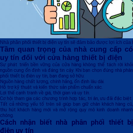
Nhà phân phối thiết bị điện uy tín sẽ đảm bảo được lợi ích của
Tầm quan trọng của nhà cung cấp có
uy tín đối với cửa hàng thiết bị điện
Sự phát triển bền vững của cửa hàng không thể tách rời khỏi
nguồn cung ổn định và đáng tin cậy. Khi bạn chọn đúng nhà phân
phối thiết bị điện uy tín, bạn đang sở hữu:
Nguồn hàng chất lượng, chính hãng, ổn định lâu dài.
Hỗ trợ kỹ thuật và kiến thức sản phẩm chuẩn xác.
Lợi thế cạnh tranh về giá, thời gian và uy tín.
Cơ hội tham gia các chương trình hợp tác, tri ân, ưu đãi đặc biệt.
Tất cả những yếu tố trên sẽ giúp bạn giữ chân khách hàng cũ,
thu hút khách hàng mới và mở rộng quy mô kinh doanh nhanh
chóng.
Cách nhận biết nhà phân phối thiết bị
điện uy tín