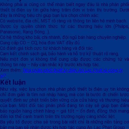
Không phải ai cũng có thể nhận biết ngay đâu là nhà phân phối
thiết bị điện uy tín giữa hàng trăm đơn vị trên thị trường. Dưới
đây là những tiêu chí giúp bạn lựa chọn chính xác:
Có website, địa chỉ, MST rõ ràng và thông tin liên hệ minh bạch.
Được ủy quyền chính thức từ các thương hiệu lớn (Philips,
Panasonic, Rạng Đông…).
Có hệ thống kho bãi, chi nhánh, đội ngũ bán hàng chuyên nghiệp.
Cung cấp CO – CQ, hóa đơn VAT đầy đủ.
Có đánh giá tích cực từ khách hàng và đối tác.
Cam kết chính sách giá, bảo hành và hỗ trợ kỹ thuật rõ ràng.
Nếu một đơn vị không thể cung cấp được các chứng từ và
thông tin này – hãy cân nhắc kỹ trước khi hợp tác.
Xem thêm:
Nhà phân phối thiết bị điện An Lạc Phát là công ty
gì?
Kết luận
Như vậy, việc lựa chọn nhà phân phối thiết bị điện uy tín không
chỉ đơn giản là tìm nơi nhập hàng, mà còn là bước đi chiến lược
quyết định sự phát triển bền vững của cửa hàng và thương hiệu
của bạn. Một đối tác phân phối đáng tin cậy sẽ giúp bạn đảm
bảo nguồn hàng chính hãng – giá tốt – ổn định, đồng thời mang
đến lợi thế cạnh tranh trên thị trường ngày càng khốc liệt.
Ba yếu tố được chia sẻ trong bài viết chỉ là những nền tảng cơ
bản mà bạn sẽ nhận được khi hợp tác cùng An Lạc Phát Group –