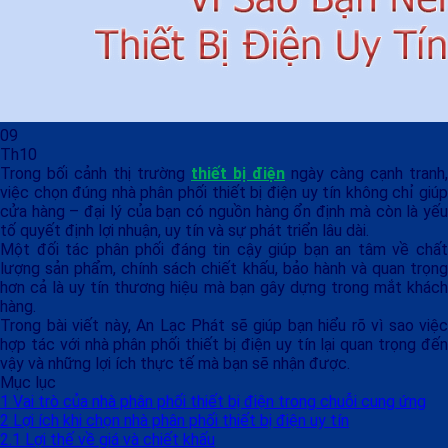
09
Th10
Trong bối cảnh thị trường
thiết bị điện
ngày càng cạnh tranh,
việc chọn đúng nhà phân phối thiết bị điện uy tín không chỉ giúp
cửa hàng – đại lý của bạn có nguồn hàng ổn định mà còn là yếu
tố quyết định lợi nhuận, uy tín và sự phát triển lâu dài.
Một đối tác phân phối đáng tin cậy giúp bạn an tâm về chất
lượng sản phẩm, chính sách chiết khấu, bảo hành và quan trọng
hơn cả là uy tín thương hiệu mà bạn gây dựng trong mắt khách
hàng.
Trong bài viết này, An Lạc Phát sẽ giúp bạn hiểu rõ vì sao việc
hợp tác với nhà phân phối thiết bị điện uy tín lại quan trọng đến
vậy và những lợi ích thực tế mà bạn sẽ nhận được.
Mục lục
1
Vai trò của nhà phân phối thiết bị điện trong chuỗi cung ứng
2
Lợi ích khi chọn nhà phân phối thiết bị điện uy tín
2.1
Lợi thế về giá và chiết khấu