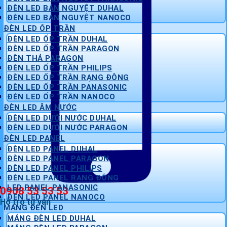
ĐÈN LED BÁN NGUYỆT DUHAL
ĐÈN LED BÁN NGUYỆT NANOCO
ĐÈN LED ỐP TRẦN
ĐÈN LED ỐP TRẦN DUHAL
ĐÈN LED ỐP TRẦN PARAGON
ĐÈN THẢ PARAGON
ĐÈN LED ỐP TRẦN PHILIPS
ĐÈN LED ỐP TRẦN RẠNG ĐÔNG
ĐÈN LED ỐP TRẦN PANASONIC
ĐÈN LED ỐP TRẦN NANOCO
ĐÈN LED ÂM NƯỚC
ĐÈN LED DƯỚI NƯỚC DUHAL
ĐÈN LED DƯỚI NƯỚC PARAGON
ĐÈN LED PANEL
ĐÈN LED PANEL DUHAL
ĐÈN LED PANEL PARAGON
ĐÈN LED PANEL PHILIPS
ĐÈN LED PANEL RẠNG ĐÔNG
LED PANEL PANASONIC
0908 53 53 53
ĐÈN LED PANEL NANOCO
Hỗ trợ tư vấn
MÁNG ĐÈN LED
MÁNG ĐÈN LED DUHAL