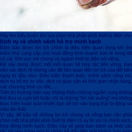
Hãy tìm hiểu trước khi lựa chọn nhà phân phối thiết bị điện ch
Dịch vụ và chính sách hỗ trợ minh bạch
Đảm bảo được lợi ích chính là điều kiện quan trọng khi tìm
kiếm nhà cung cấp cho hoạt động kinh doanh bán lẻ trong tất
cả các lĩnh vực nói chung và ngành thiết bị điện nói riêng.
Để xây dựng được một mối quan hệ hợp tác bền vững, bạn
nên xác định rõ những vấn đề liên quan đến lợi ích của đôi bên
ngay từ đầu như: Điều kiện thanh toán, chính sách công nợ,
dịch vụ hỗ trợ tư vấn, dịch vụ giao vận và thời gian nhận hàng,
các chương trình ưu đãi,….
Trên thị trường hiện nay không thiếu những nguồn cung không
thể đưa ra cam kết hoặc chỉ là những “lời nói suông” mà không
thực hiện hoàn toàn khiến bạn dễ rơi vào trạng thái bị động và
chịu tổn thất.
Vì vậy, để bảo vệ những lợi ích chung và riêng bạn cần phải
chọn một
nhà phân phối thiết bị điện
có uy tín và có chính sách
hợp đồng minh bạch. Điều này sẽ giúp bạn tránh xa khỏi các
rắc rối như hàng hóa bị chậm trễ dẫn đến mất khách, hay mức