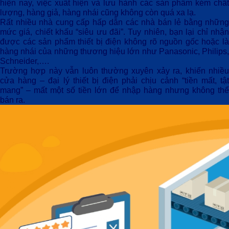
hiện nay, việc xuất hiện và lưu hành các sản phẩm kém chất
lượng, hàng giả, hàng nhái cũng không còn quá xa lạ.
Rất nhiều nhà cung cấp hấp dẫn các nhà bán lẻ bằng những
mức giá, chiết khấu “siêu ưu đãi”. Tuy nhiên, bạn lại chỉ nhận
được các sản phẩm thiết bị điện không rõ nguồn gốc hoặc là
hàng nhái của những thương hiệu lớn như Panasonic, Philips,
Schneider,….
Trường hợp này vẫn luôn thường xuyên xảy ra, khiến nhiều
cửa hàng – đại lý thiết bị điện phải chịu cảnh “tiền mất, tật
mang” – mất một số tiền lớn để nhập hàng nhưng không thể
bán ra.