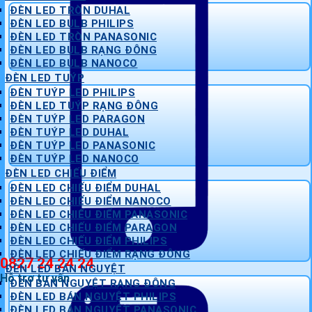
ĐÈN LED TRÒN DUHAL
ĐÈN LED BULB PHILIPS
ĐÈN LED TRÒN PANASONIC
ĐÈN LED BULB RẠNG ĐÔNG
ĐÈN LED BULB NANOCO
ĐÈN LED TUÝP
ĐÈN TUÝP LED PHILIPS
ĐÈN LED TUÝP RẠNG ĐÔNG
ĐÈN TUÝP LED PARAGON
ĐÈN TUÝP LED DUHAL
ĐÈN TUÝP LED PANASONIC
ĐÈN TUÝP LED NANOCO
ĐÈN LED CHIẾU ĐIỂM
ĐÈN LED CHIẾU ĐIỂM DUHAL
ĐÈN LED CHIẾU ĐIỂM NANOCO
ĐÈN LED CHIẾU ĐIỂM PANASONIC
ĐÈN LED CHIẾU ĐIỂM PARAGON
ĐÈN LED CHIẾU ĐIỂM PHILIPS
ĐÈN LED CHIẾU ĐIỂM RẠNG ĐÔNG
0827 24 24 24
ĐÈN LED BÁN NGUYỆT
Hỗ trợ tư vấn
ĐÈN BÁN NGUYỆT RẠNG ĐÔNG
ĐÈN LED BÁN NGUYỆT PHILIPS
ĐÈN LED BÁN NGUYỆT PANASONIC