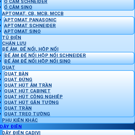
Ổ CẮM SCHNEIDER
Ổ CẮM SINO
APTOMAT, CB, MCB, MCCB
APTOMAT PANASONIC
APTOMAT SCHNEIDER
APTOMAT SINO
TỦ ĐIỆN
CHẤN LƯU
ĐẾ ÂM, ĐẾ NỔI, HỘP NỔI
ĐẾ ÂM ĐẾ NỔI HỘP NỔI SCHNEIDER
ĐẾ ÂM ĐẾ NỔI HỘP NỔI SINO
QUẠT
QUẠT BÀN
QUẠT ĐỨNG
QUẠT HÚT ÂM TRẦN
QUẠT HÚT CABINET
QUẠT HÚT CÔNG NGHIỆP
QUẠT HÚT GẮN TƯỜNG
QUẠT TRẦN
QUẠT TREO TƯỜNG
PHỤ KIỆN KHÁC
DÂY ĐIỆN
DÂY ĐIỆN CADIVI