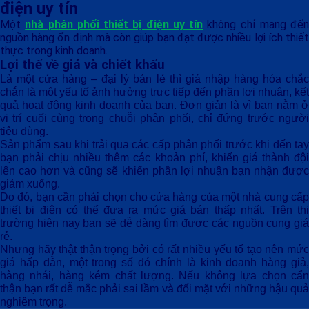
điện uy tín
Một
nhà phân phối thiết bị điện uy tín
không chỉ mang đến
nguồn hàng ổn định mà còn giúp bạn đạt được nhiều lợi ích thiết
thực trong kinh doanh.
Lợi thế về giá và chiết khấu
Là một cửa hàng – đại lý bán lẻ thì giá nhập hàng hóa chắc
chắn là một yếu tố ảnh hưởng trực tiếp đến phần lợi nhuận, kết
quả hoạt động kinh doanh của bạn. Đơn giản là vì bạn nằm ở
vị trí cuối cùng trong chuỗi phân phối, chỉ đứng trước người
tiêu dùng.
Sản phẩm sau khi trải qua các cấp phân phối trước khi đến tay
bạn phải chịu nhiều thêm các khoản phí, khiến giá thành đội
lên cao hơn và cũng sẽ khiến phần lợi nhuận bạn nhận được
giảm xuống.
Do đó, bạn cần phải chọn cho cửa hàng của một nhà cung cấp
thiết bị điện có thể đưa ra mức giá bán thấp nhất. Trên thị
trường hiện nay bạn sẽ dễ dàng tìm được các nguồn cung giá
rẻ.
Nhưng hãy thật thận trọng bởi có rất nhiều yếu tố tạo nên mức
giá hấp dẫn, một trong số đó chính là kinh doanh hàng giả,
hàng nhái, hàng kém chất lượng. Nếu không lựa chọn cẩn
thận bạn rất dễ mắc phải sai lầm và đối mặt với những hậu quả
nghiêm trọng.