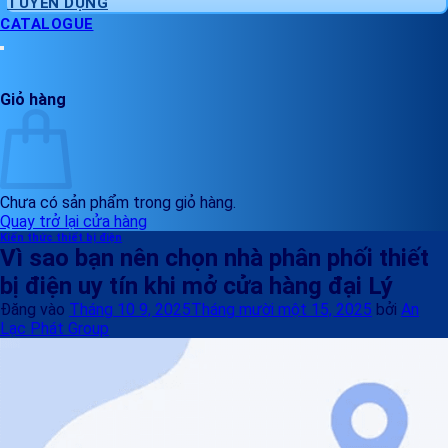
TUYỂN DỤNG
CATALOGUE
Giỏ hàng
Chưa có sản phẩm trong giỏ hàng.
Quay trở lại cửa hàng
Kiến thức thiết bị điện
Vì sao bạn nên chọn nhà phân phối thiết
bị điện uy tín khi mở cửa hàng đại Lý
Đăng vào
Tháng 10 9, 2025
Tháng mười một 15, 2025
bởi
An
Lạc Phát Group