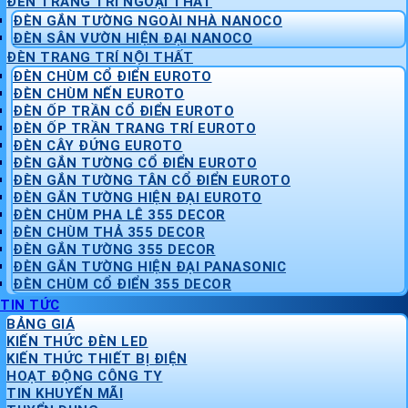
ĐÈN TRANG TRÍ NGOẠI THẤT
ĐÈN GẮN TƯỜNG NGOÀI NHÀ NANOCO
ĐÈN SÂN VƯỜN HIỆN ĐẠI NANOCO
ĐÈN TRANG TRÍ NỘI THẤT
ĐÈN CHÙM CỔ ĐIỂN EUROTO
ĐÈN CHÙM NẾN EUROTO
ĐÈN ỐP TRẦN CỔ ĐIỂN EUROTO
ĐÈN ỐP TRẦN TRANG TRÍ EUROTO
ĐÈN CÂY ĐỨNG EUROTO
ĐÈN GẮN TƯỜNG CỔ ĐIỂN EUROTO
ĐÈN GẮN TƯỜNG TÂN CỔ ĐIỂN EUROTO
ĐÈN GẮN TƯỜNG HIỆN ĐẠI EUROTO
ĐÈN CHÙM PHA LÊ 355 DECOR
ĐÈN CHÙM THẢ 355 DECOR
ĐÈN GẮN TƯỜNG 355 DECOR
ĐÈN GẮN TƯỜNG HIỆN ĐẠI PANASONIC
ĐÈN CHÙM CỔ ĐIỂN 355 DECOR
TIN TỨC
BẢNG GIÁ
KIẾN THỨC ĐÈN LED
KIẾN THỨC THIẾT BỊ ĐIỆN
HOẠT ĐỘNG CÔNG TY
TIN KHUYẾN MÃI