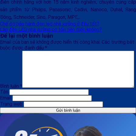
điện chính hãng với hơn 15 năm kinh nghiệm, chuyên cung cấp
sản phẩm từ Philips, Panasonic, Cadivi, Nanoco, Duhal, Rạng
Đông, Schneider, Sino, Paragon, MPE,...
Chế độ bảo hành đèn led nhà xưởng ở đâu tốt?
Lắp đèn LED nhà xưởng có tốn tiền điện không?
Để lại một bình luận
Email của bạn sẽ không được hiển thị công khai.
Các trường bắt
buộc được đánh dấu
*
Bình luận
*
Tên
Email
Trang web