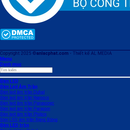
Copyright 2025 ©
anlacphat.com
- Thiết kế AL MEDIA
Menu
Danh mục
Tìm
kiếm:
Đèn LED
Đèn Led Âm Trần
Đèn led âm trần Duhal
Đèn led âm trần Nanoco
Đèn led âm trần Panasonic
Đèn led âm trần Paragon
Đèn led âm trần Philips
Đèn LED âm trần Rạng Đông
Đèn LED tròn