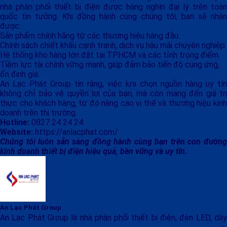
nhà phân phối thiết bị điện được hàng nghìn đại lý trên toàn
quốc tin tưởng. Khi đồng hành cùng chúng tôi, bạn sẽ nhận
được:
Sản phẩm chính hãng từ các thương hiệu hàng đầu.
Chính sách chiết khấu cạnh tranh, dịch vụ hậu mãi chuyên nghiệp.
Hệ thống kho hàng lớn đặt tại TP.HCM và các tỉnh trọng điểm.
Tiềm lực tài chính vững mạnh, giúp đảm bảo tiến độ cung ứng,
ổn định giá.
An Lạc Phát Group tin rằng, việc lựa chọn nguồn hàng uy tín
không chỉ bảo vệ quyền lợi của bạn, mà còn mang đến giá trị
thực cho khách hàng, từ đó nâng cao vị thế và thương hiệu kinh
doanh trên thị trường.
Hotline:
0827 24 24 24
Website:
https://anlacphat.com/
Chúng tôi luôn sẵn sàng đồng hành cùng bạn trên con đường
kinh doanh thiết bị điện hiệu quả, bền vững và uy tín.
An Lạc Phát Group
An Lạc Phát Group là nhà phân phối thiết bị điện, đèn LED, dây