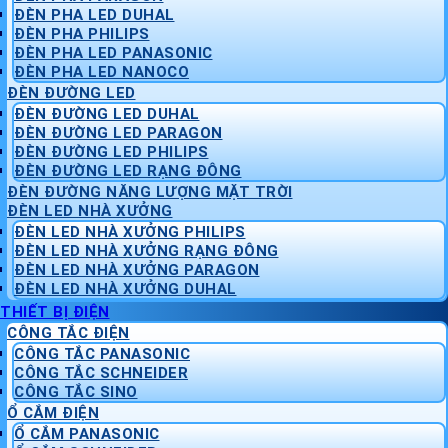
ĐÈN PHA LED DUHAL
ĐÈN PHA PHILIPS
ĐÈN PHA LED PANASONIC
ĐÈN PHA LED NANOCO
ĐÈN ĐƯỜNG LED
ĐÈN ĐƯỜNG LED DUHAL
ĐÈN ĐƯỜNG LED PARAGON
ĐÈN ĐƯỜNG LED PHILIPS
ĐÈN ĐƯỜNG LED RẠNG ĐÔNG
ĐÈN ĐƯỜNG NĂNG LƯỢNG MẶT TRỜI
ĐÈN LED NHÀ XƯỞNG
ĐÈN LED NHÀ XƯỞNG PHILIPS
ĐÈN LED NHÀ XƯỞNG RẠNG ĐÔNG
ĐÈN LED NHÀ XƯỞNG PARAGON
ĐÈN LED NHÀ XƯỞNG DUHAL
THIẾT BỊ ĐIỆN
CÔNG TẮC ĐIỆN
CÔNG TẮC PANASONIC
CÔNG TẮC SCHNEIDER
CÔNG TẮC SINO
Ổ CẮM ĐIỆN
Ổ CẮM PANASONIC