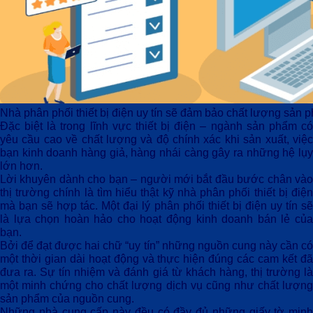
Nhà phân phối thiết bị điện uy tín sẽ đảm bảo chất lượng sản 
Đặc biệt là trong lĩnh vực thiết bị điện – ngành sản phẩm có
yêu cầu cao về chất lượng và độ chính xác khi sản xuất, việc
bạn kinh doanh hàng giả, hàng nhái càng gây ra những hệ lụy
lớn hơn.
Lời khuyên dành cho bạn – người mới bắt đầu bước chân vào
thị trường chính là tìm hiểu thật kỹ
nhà phân phối thiết bị điệ
mà bạn sẽ hợp tác. Một đại lý phân phối thiết bị điện uy tín sẽ
là lựa chọn hoàn hảo cho hoạt động kinh doanh bán lẻ của
bạn.
Bởi để đạt được hai chữ “uy tín” những nguồn cung này cần có
một thời gian dài hoạt động và thực hiện đúng các cam kết đã
đưa ra. Sự tín nhiệm và đánh giá từ khách hàng, thị trường là
một minh chứng cho chất lượng dịch vụ cũng như chất lượng
sản phẩm của nguồn cung.
Những nhà cung cấp này đều có đầy đủ những giấy tờ minh