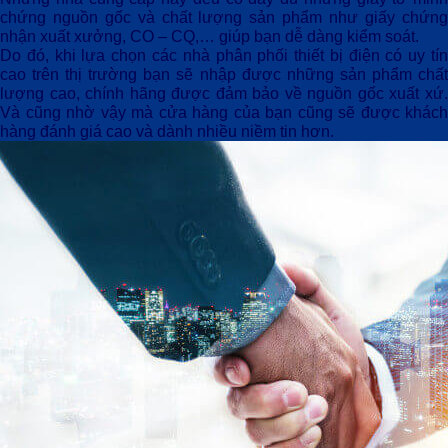
chứng nguồn gốc và chất lượng sản phẩm như giấy chứng
nhận xuất xưởng, CO – CQ,… giúp bạn dễ dàng kiểm soát.
Do đó, khi lựa chọn các
nhà phân phối thiết bị điện
có uy tí
cao trên thị trường bạn sẽ nhập được những sản phẩm chất
lượng cao, chính hãng được đảm bảo về nguồn gốc xuất xứ.
Và cũng nhờ vậy mà cửa hàng của bạn cũng sẽ được khách
hàng đánh giá cao và dành nhiều niềm tin hơn.