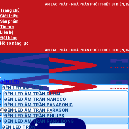
Bỏ
AN LẠC PHÁT - NHÀ PHÂN PHỐI THIẾT BỊ ĐIỆN, DÂY ĐIỆN VÀ ĐÈN LE
qua
Trang chủ
nội
Giới thiệu
dung
Sản phẩm
Tin tức
Liên hệ
Đặt hàng
Hồ sơ năng lực
AN LẠC PHÁT - NHÀ PHÂN PHỐI THIẾT BỊ ĐIỆN, DÂY ĐIỆN VÀ ĐÈN LE
ĐÈN LED
ĐÈN LED ÂM TRẦN
ĐÈN LED ÂM TRẦN DUHAL
ĐÈN LED ÂM TRẦN NANOCO
ĐÈN LED ÂM TRẦN PANASONIC
Tìm
ĐÈN LED ÂM TRẦN PARAGON
kiếm:
ĐÈN LED ÂM TRẦN PHILIPS
ĐÈN LED ÂM TRẦN RẠNG ĐÔNG
ĐÈN LED TRÒN