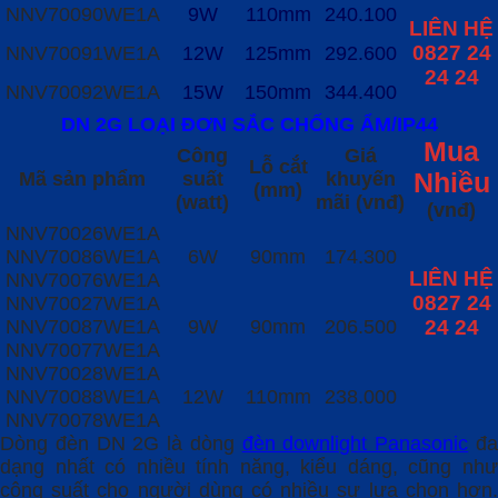
NNV70090WE1A
9W
110mm
240.100
LIÊN HỆ
0827 24
NNV70091WE1A
12W
125mm
292.600
24 24
NNV70092WE1A
15W
150mm
344.400
DN 2G LOẠI ĐƠN SẮC CHỐNG ẨM/IP44
Mua
Công
Giá
Lỗ cắt
Mã sản phẩm
suất
khuyến
Nhiều
(mm)
(watt)
mãi (vnđ)
(vnđ)
NNV70026WE1A
NNV70086WE1A
6W
90mm
174.300
LIÊN HỆ
NNV70076WE1A
0827 24
NNV70027WE1A
NNV70087WE1A
9W
90mm
206.500
24 24
NNV70077WE1A
NNV70028WE1A
NNV70088WE1A
12W
110mm
238.000
NNV70078WE1A
Dòng đèn DN 2G là dòng
đèn downlight Panasonic
đ
dạng nhất có nhiều tính năng, kiểu dáng, cũng như
công suất cho người dùng có nhiều sự lựa chọn hơn.