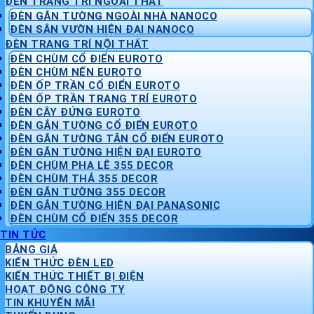
ĐÈN TRANG TRÍ NGOẠI THẤT
ĐÈN GẮN TƯỜNG NGOÀI NHÀ NANOCO
ĐÈN SÂN VƯỜN HIỆN ĐẠI NANOCO
ĐÈN TRANG TRÍ NỘI THẤT
ĐÈN CHÙM CỔ ĐIỂN EUROTO
ĐÈN CHÙM NẾN EUROTO
ĐÈN ỐP TRẦN CỔ ĐIỂN EUROTO
ĐÈN ỐP TRẦN TRANG TRÍ EUROTO
ĐÈN CÂY ĐỨNG EUROTO
ĐÈN GẮN TƯỜNG CỔ ĐIỂN EUROTO
ĐÈN GẮN TƯỜNG TÂN CỔ ĐIỂN EUROTO
ĐÈN GẮN TƯỜNG HIỆN ĐẠI EUROTO
ĐÈN CHÙM PHA LÊ 355 DECOR
ĐÈN CHÙM THẢ 355 DECOR
ĐÈN GẮN TƯỜNG 355 DECOR
ĐÈN GẮN TƯỜNG HIỆN ĐẠI PANASONIC
ĐÈN CHÙM CỔ ĐIỂN 355 DECOR
TIN TỨC
BẢNG GIÁ
KIẾN THỨC ĐÈN LED
KIẾN THỨC THIẾT BỊ ĐIỆN
HOẠT ĐỘNG CÔNG TY
TIN KHUYẾN MÃI