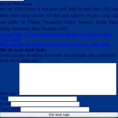
An Lạc Phát Group
An Lạc Phát Group là nhà phân phối thiết bị điện, đèn LED, dây
điện chính hãng với hơn 15 năm kinh nghiệm, chuyên cung cấp
sản phẩm từ Philips, Panasonic, Cadivi, Nanoco, Duhal, Rạng
Đông, Schneider, Sino, Paragon, MPE,...
An Lạc Phát Tự Hào Là Nhà Phân Phối Đèn Led Philips Chính
Thức 2023
Bảng giá đèn led âm trần Philips Chiết Khấu Cao – Mới Nhất
Để lại một bình luận
Email của bạn sẽ không được hiển thị công khai.
Các trường bắt
buộc được đánh dấu
*
Bình luận
*
Tên
Email
Trang web