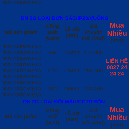
NNV70065WE1A
DN 2G LOẠI ĐƠN SẮC/IP20/VUÔNG
Mua
Công
Giá
Lỗ cắt
Mã sản phẩm
suất
khuyến
Nhiều
(mm)
(watt)
mãi (vnđ)
(vnđ)
NNV70800WE1A
NNV70810WE1A
9W
115mm
174.300
NNV70850WE1A
LIÊN HỆ
NNV70801WE1A
0827 24
NNV70811WE1A
12W
125mm
204.400
24 24
NNV70851WE1A
NNV70802WE1A
NNV70812WE1A
15W
150mm
240.100
NNV70852WE1A
DN 2G LOẠI ĐỔI MÀU/CCT/TRÒN
Mua
Công
Giá
Lỗ cắt
Mã sản phẩm
suất
khuyến
Nhiều
(mm)
(watt)
mãi (vnđ)
(vnđ)