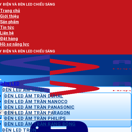
Bỏ
D CHIẾU SÁNG
qua
Trang chủ
nội
Giới thiệu
dung
Sản phẩm
Tin tức
Liên hệ
Đặt hàng
Hồ sơ năng lực
D CHIẾU SÁNG
ĐÈN LED
ĐÈN LED ÂM TRẦN
ĐÈN LED ÂM TRẦN DUHAL
ĐÈN LED ÂM TRẦN NANOCO
ĐÈN LED ÂM TRẦN PANASONIC
Tìm
ĐÈN LED ÂM TRẦN PARAGON
kiếm:
ĐÈN LED ÂM TRẦN PHILIPS
ĐÈN LED ÂM TRẦN RẠNG ĐÔNG
ĐÈN LED TRÒN