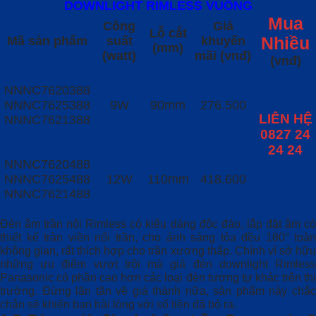
DOWNLIGHT RIMLESS VUÔNG
Mua
Công
Giá
Lỗ cắt
Mã sản phẩm
suất
khuyến
Nhiều
(mm)
(watt)
mãi (vnđ)
(vnđ)
NNNC7620388
NNNC7625388
9W
90mm
276.500
LIÊN HỆ
NNNC7621388
0827 24
24 24
NNNC7620488
NNNC7625488
12W
110mm
418.600
NNNC7621488
Đèn âm trần nổi Rimless có kiểu dáng độc đáo, lắp đặt âm có
thiết kế tràn viền nổi trần, cho ánh sáng tỏa đều 180° toàn
không gian, rất thích hợp cho trần xương thấp. Chính vì sở hữu
những ưu điểm vượt trội mà giá đèn downlight Rimless
Panasonic có phần cao hơn các loại đèn tương tự khác trên thị
trường. Đừng lăn tăn về giá thành nữa, sản phẩm này chắc
chắn sẽ khiến bạn hài lòng với số tiền đã bỏ ra.