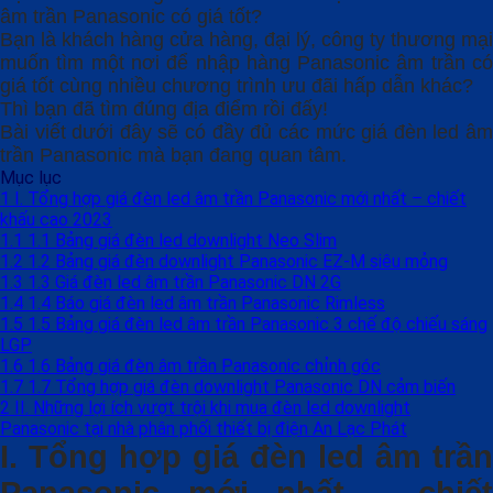
âm trần Panasonic có giá tốt?
Bạn là khách hàng cửa hàng, đại lý, công ty thương mại
muốn tìm một nơi để nhập hàng Panasonic âm trần có
giá tốt cùng nhiều chương trình ưu đãi hấp dẫn khác?
Thì bạn đã tìm đúng địa điểm rồi đấy!
Bài viết dưới đây sẽ có đầy đủ các mức giá đèn led âm
trần Panasonic mà bạn đang quan tâm.
Mục lục
1
I. Tổng hợp giá đèn led âm trần Panasonic mới nhất – chiết
khấu cao 2023
1.1
1.1 Bảng giá đèn led downlight Neo Slim
1.2
1.2 Bảng giá đèn downlight Panasonic EZ-M siêu mỏng
1.3
1.3 Giá đèn led âm trần Panasonic DN 2G
1.4
1.4 Báo giá đèn led âm trần Panasonic Rimless
1.5
1.5 Bảng giá đèn led âm trần Panasonic 3 chế độ chiếu sáng
LGP
1.6
1.6 Bảng giá đèn âm trần Panasonic chỉnh góc
1.7
1.7 Tổng hợp giá đèn downlight Panasonic DN cảm biến
2
II. Những lợi ích vượt trội khi mua đèn led downlight
Panasonic tại nhà phân phối thiết bị điện An Lạc Phát
I. Tổng hợp giá đèn led âm trần