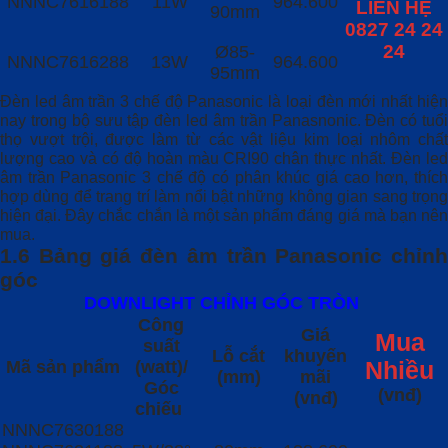
NNNC7616188
11W
964.600
LIÊN HỆ
90mm
0827 24 24
24
Ø85-
NNNC7616288
13W
964.600
95mm
Đèn led âm trần 3 chế độ Panasonic là loại đèn mới nhất hiện
nay trong bộ sưu tập đèn led âm trần Panasnonic. Đèn có tuổi
thọ vượt trội, được làm từ các vật liệu kim loại nhôm chất
lượng cao và có độ hoàn màu CRI90 chân thực nhất. Đèn led
âm trần Panasonic 3 chế độ có phân khúc giá cao hơn, thích
hợp dùng để trang trí làm nổi bật những không gian sang trọng
hiện đại. Đây chắc chắn là một sản phẩm đáng giá mà bạn nên
mua.
1.6 Bảng giá đèn âm trần Panasonic chỉnh
góc
DOWNLIGHT CHỈNH GÓC TRÒN
Công
Giá
Mua
suất
Lỗ cắt
khuyến
Mã sản phẩm
(watt)/
Nhiều
(mm)
mãi
Góc
(vnđ)
(vnđ)
chiếu
NNNC7630188