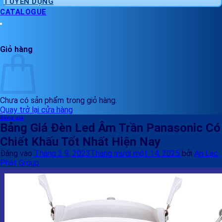
TUYỂN DỤNG
CATALOGUE
Giỏ hàng
Chưa có sản phẩm trong giỏ hàng.
Quay trở lại cửa hàng
Bảng giá
Bảng Giá Đèn Led Âm Trần Panasonic Có
Chiết Khấu Tốt Nhất Hiện Nay
Đăng vào
Tháng 3 9, 2023
Tháng mười một 14, 2025
bởi
An Lạc
Phát Group