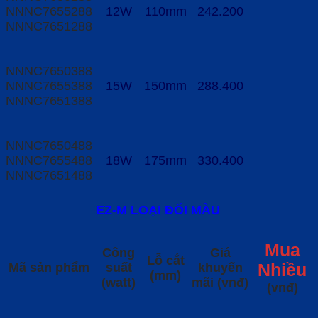
NNNC7655288
12W
110mm
242.200
NNNC7651288
NNNC7650388
NNNC7655388
15W
150mm
288.400
NNNC7651388
NNNC7650488
NNNC7655488
18W
175mm
330.400
NNNC7651488
EZ-M LOẠI ĐỔI MÀU
Mua
Công
Giá
Lỗ cắt
Mã sản phẩm
suất
khuyến
Nhiều
(mm)
(watt)
mãi (vnđ)
(vnđ)