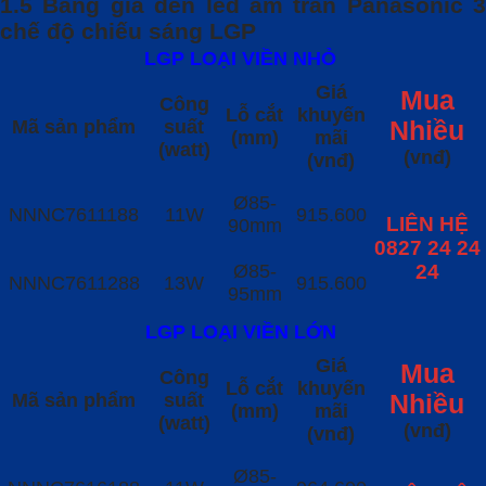
1.5 Bảng giá đèn led âm trần Panasonic 3
chế độ chiếu sáng LGP
LGP LOẠI VIỀN NHỎ
Giá
Mua
Công
Lỗ cắt
khuyến
Mã sản phẩm
suất
Nhiều
(mm)
mãi
(watt)
(vnđ)
(vnđ)
Ø85-
NNNC7611188
11W
915.600
LIÊN HỆ
90mm
0827 24 24
Ø85-
24
NNNC7611288
13W
915.600
95mm
LGP LOẠI VIỀN LỚN
Giá
Mua
Công
Lỗ cắt
khuyến
Mã sản phẩm
suất
Nhiều
(mm)
mãi
(watt)
(vnđ)
(vnđ)
Ø85-