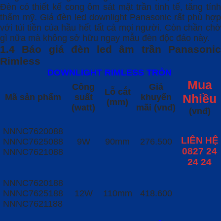
Đèn có thiết kế cong ôm sát mặt trần tinh tế, tăng tính
thẩm mỹ. Giá đèn led downlight Panasonic rất phù hợp
với túi tiền của hầu hết tất cả mọi người. Còn chần chờ
gì nữa mà không sở hữu ngay mẫu đèn độc đáo này.
1.4 Báo giá đèn led âm trần Panasonic
Rimless
DOWNLIGHT RIMLESS TRÒN
Mua
Công
Giá
Lỗ cắt
Mã sản phẩm
suất
khuyến
Nhiều
(mm)
(watt)
mãi (vnđ)
(vnđ)
NNNC7620088
LIÊN HỆ
NNNC7625088
9W
90mm
276.500
0827 24
NNNC7621088
24 24
NNNC7620188
NNNC7625188
12W
110mm
418.600
NNNC7621188