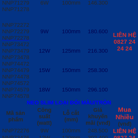
NNP71279
6W
100mm
146.300
NNP71278
NNP72272
NNP72279
9W
100mm
180.600
LIÊN HỆ
NNP72278
0827 24
NNP73472
24 24
NNP73479
12W
125mm
216.300
NNP73478
NNP74472
NNP74479
15W
150mm
258.300
NNP74478
NNP74572
NNP74579
18W
150mm
296.100
NNP74578
NEO SLIM LOẠI ĐỔI MÀU/TRÒN
Mua
Công
Giá
Mã sản
Lỗ cắt
suất
khuyến
Nhiều
phẩm
(mm)
(watt)
mãi (vnđ)
(vnđ)
NNP72276
9W
100mm
248.500
LIÊN HỆ
NNP73476
12W
120mm
302.400
0827 24