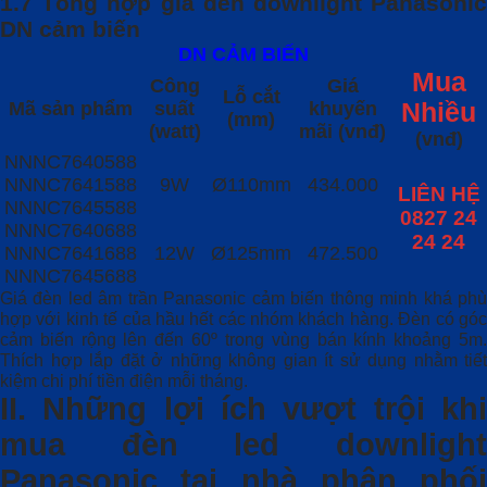
1.7 Tổng hợp giá đèn downlight Panasonic
DN cảm biến
DN CẢM BIẾN
Mua
Công
Giá
Lỗ cắt
Mã sản phẩm
suất
khuyến
Nhiều
(mm)
(watt)
mãi (vnđ)
(vnđ)
NNNC7640588
NNNC7641588
9W
Ø110mm
434.000
LIÊN HỆ
NNNC7645588
0827 24
NNNC7640688
24 24
NNNC7641688
12W
Ø125mm
472.500
NNNC7645688
Giá đèn led âm trần Panasonic cảm biến thông minh khá phù
hợp với kinh tế của hầu hết các nhóm khách hàng. Đèn có góc
cảm biến rộng lên đến 60º trong vùng bán kính khoảng 5m.
Thích hợp lắp đặt ở những không gian ít sử dụng nhằm tiết
kiệm chi phí tiền điện mỗi tháng.
II. Những lợi ích vượt trội khi
mua đèn led downlight
Panasonic tại nhà phân phối