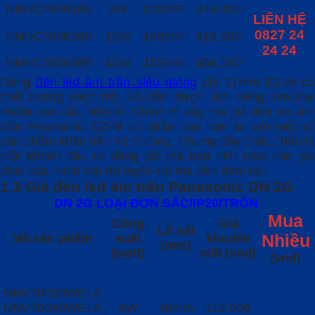
NNNC7656188
9W
100mm
344.400
LIÊN HỆ
0827 24
NNNC7656288
12W
150mm
418.600
24 24
NNNC7656388
15W
150mm
464.100
Dòng
đèn led âm trần siêu mỏng
chỉ 21mm EZ-M c
chất lượng vượt trội, vỏ đèn được làm bằng kim loại
nhôm cao cấp, bền bỉ. Chính vì vậy mà giá đèn led âm
trần Panasonic EZ-M có phần cao hơn so với một số
sản phẩm khác trên thị trường. Nhưng đây chắc chắn là
một khoản đầu tư đáng giá mà bạn nên mua cho gia
đình của mình bởi độ tuyệt vời mà đèn đem lại.
1.3 Giá đèn led âm trần Panasonic DN 2G
DN 2G LOẠI ĐƠN SẮC/IP20/TRÒN
Mua
Công
Giá
Lỗ cắt
Mã sản phẩm
suất
khuyến
Nhiều
(mm)
(watt)
mãi (vnđ)
(vnđ)
NNV70030WE1A
NNV70040WE1A
6W
90mm
112.000