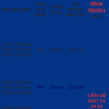
Mua
Công
Giá
Lỗ cắt
Mã sản phẩm
suất
khuyến
Nhiều
(mm)
(watt)
mãi (vnđ)
(vnđ)
NNNC7650088
NNNC7655088
6W
90mm
164.500
NNNC7651088
NNNC7650188
NNNC7655188
9W
90mm
206.500
NNNC7651188
LIÊN HỆ
0827 24
24 24
NNNC7650288