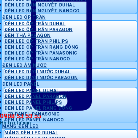
ĐÈN LED BÁN NGUYỆT DUHAL
ĐÈN LED BÁN NGUYỆT NANOCO
ĐÈN LED ỐP TRẦN
ĐÈN LED ỐP TRẦN DUHAL
ĐÈN LED ỐP TRẦN PARAGON
ĐÈN THẢ PARAGON
ĐÈN LED ỐP TRẦN PHILIPS
ĐÈN LED ỐP TRẦN RẠNG ĐÔNG
ĐÈN LED ỐP TRẦN PANASONIC
ĐÈN LED ỐP TRẦN NANOCO
ĐÈN LED ÂM NƯỚC
ĐÈN LED DƯỚI NƯỚC DUHAL
ĐÈN LED DƯỚI NƯỚC PARAGON
ĐÈN LED PANEL
ĐÈN LED PANEL DUHAL
ĐÈN LED PANEL PARAGON
ĐÈN LED PANEL PHILIPS
ĐÈN LED PANEL RẠNG ĐÔNG
LED PANEL PANASONIC
0908 53 53 53
ĐÈN LED PANEL NANOCO
Hỗ trợ tư vấn
MÁNG ĐÈN LED
MÁNG ĐÈN LED DUHAL