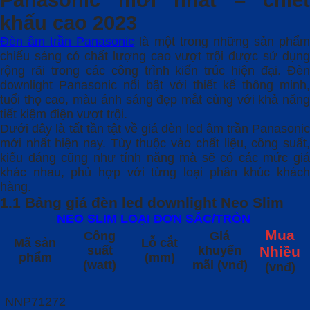
Panasonic mới nhất – chiết
khấu cao 2023
Đèn âm trần Panasonic
là một trong những sản phẩ
chiếu sáng có chất lượng cao vượt trội được sử dụng
rộng rãi trong các công trình kiến trúc hiện đại. Đèn
downlight Panasonic nổi bật với thiết kế thông minh,
tuổi thọ cao, màu ánh sáng đẹp mắt cùng với khả năng
tiết kiệm điện vượt trội.
Dưới đây là tất tần tật về giá đèn led âm trần Panasonic
mới nhất hiện nay. Tùy thuộc vào chất liệu, công suất,
kiểu dáng cũng như tính năng mà sẽ có các mức giá
khác nhau, phù hợp với từng loại phân khúc khách
hàng.
1.1 Bảng giá đèn led downlight Neo Slim
NEO SLIM LOẠI ĐƠN SẮC/TRÒN
Mua
Công
Giá
Mã sản
Lỗ cắt
suất
khuyến
Nhiều
phẩm
(mm)
(watt)
mãi (vnđ)
(vnđ)
NNP71272