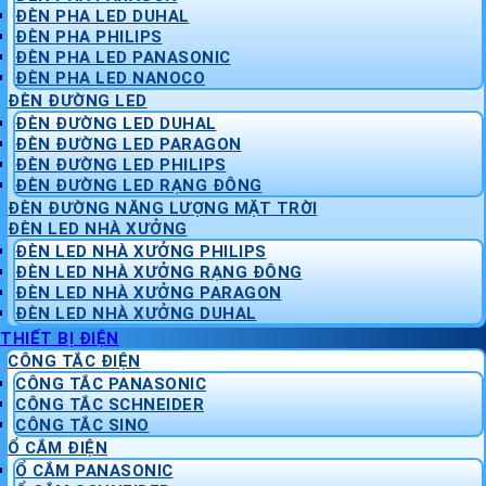
ĐÈN PHA LED DUHAL
ĐÈN PHA PHILIPS
ĐÈN PHA LED PANASONIC
ĐÈN PHA LED NANOCO
ĐÈN ĐƯỜNG LED
ĐÈN ĐƯỜNG LED DUHAL
ĐÈN ĐƯỜNG LED PARAGON
ĐÈN ĐƯỜNG LED PHILIPS
ĐÈN ĐƯỜNG LED RẠNG ĐÔNG
ĐÈN ĐƯỜNG NĂNG LƯỢNG MẶT TRỜI
ĐÈN LED NHÀ XƯỞNG
ĐÈN LED NHÀ XƯỞNG PHILIPS
ĐÈN LED NHÀ XƯỞNG RẠNG ĐÔNG
ĐÈN LED NHÀ XƯỞNG PARAGON
ĐÈN LED NHÀ XƯỞNG DUHAL
THIẾT BỊ ĐIỆN
CÔNG TẮC ĐIỆN
CÔNG TẮC PANASONIC
CÔNG TẮC SCHNEIDER
CÔNG TẮC SINO
Ổ CẮM ĐIỆN
Ổ CẮM PANASONIC