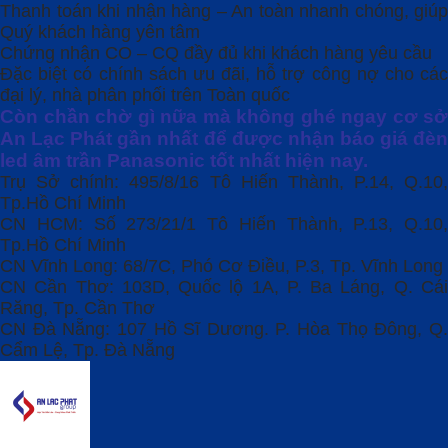
Thanh toán khi nhận hàng – An toàn nhanh chóng, giúp
Quý khách hàng yên tâm
Chứng nhận CO – CQ đầy đủ khi khách hàng yêu cầu
Đặc biệt có chính sách ưu đãi, hỗ trợ công nợ cho các
đại lý, nhà phân phối trên Toàn quốc
Còn chần chờ gì nữa mà không ghé ngay cơ sở
An Lạc Phát gần nhất để được nhận báo giá đèn
led âm trần Panasonic tốt nhất hiện nay.
Trụ Sở chính: 495/8/16 Tô Hiến Thành, P.14, Q.10,
Tp.Hồ Chí Minh
CN HCM: Số 273/21/1 Tô Hiến Thành, P.13, Q.10,
Tp.Hồ Chí Minh
CN Vĩnh Long: 68/7C, Phó Cơ Điều, P.3, Tp. Vĩnh Long
CN Cần Thơ: 103D, Quốc lộ 1A, P. Ba Láng, Q. Cái
Răng, Tp. Cần Thơ
CN Đà Nẵng: 107 Hồ Sĩ Dương. P. Hòa Thọ Đông, Q.
Cẩm Lệ, Tp. Đà Nẵng