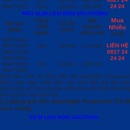
24 24
NNP74476
15W
150mm
358.400
NEO SLIM LOẠI ĐƠN SẮC/VUÔNG
Mua
Công
Giá
Mã sản
Lỗ cắt
suất
khuyến
Nhiều
phẩm
(mm)
(watt)
mãi (vnđ)
(vnđ)
NNP71254
LIÊN HỆ
NNP71250
6W
100mm
174.300
0827 24
NNP71255
NNP72254
24 24
NNP72250
9W
100mm
200.200
NNP72255
Đèn Neo Slim là dòng đèn led downlight Panasonic
được bán chạy nhất hiện nay. Giá đèn led âm trần
Panasonic có mức giá khá cạnh tranh với thiết kế mỏng
phù hợp với mọi loại trần.
1.2 Bảng giá đèn downlight Panasonic EZ-M
siêu mỏng
EZ-M LOẠI ĐƠN SẮC/TRÒN