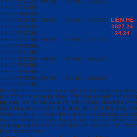
NNNC7631188
5W/38°
80mm
138.600
NNNC7635188
NNNC7624088
LIÊN HỆ
NNNC7629088
5W/60°
80mm
138.600
0827 24
NNNC7628088
NNNC7630288
24 24
NNNC7631288
7W/38°
80mm
158.200
NNNC7635288
NNNC7624188
NNNC7629188
7W/60°
80mm
158.200
NNNC7628188
NNNC7630388
NNNC7635388
9W/40°
90mm
181.100
NNNC7631388
Đèn âm trần Panasonic chỉnh góc có kiểu dáng sang trọng,
đẹp mắt với đa dạng góc chiếu. Thích hợp dùng để chiếu sáng
tập trung làm nổi bật giá trị nội thất. Giá đèn downlight chỉnh
góc không có sự chênh lệch nhiều so với những dòng đèn
tương tự trên thị trường. Chính vì vậy, nếu bạn đang cần một
mẫu đèn có thể dễ dàng thay đổi góc chiều và có màu ánh
sáng đẹp mắt thì đèn âm trần chỉnh góc Panasonic là một sự
lựa chọn hoàn hảo.