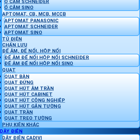
Ổ CẮM SCHNEIDER
Ổ CẮM SINO
APTOMAT, CB, MCB, MCCB
APTOMAT PANASONIC
APTOMAT SCHNEIDER
APTOMAT SINO
TỦ ĐIỆN
CHẤN LƯU
ĐẾ ÂM, ĐẾ NỔI, HỘP NỔI
ĐẾ ÂM ĐẾ NỔI HỘP NỔI SCHNEIDER
ĐẾ ÂM ĐẾ NỔI HỘP NỔI SINO
QUẠT
QUẠT BÀN
QUẠT ĐỨNG
QUẠT HÚT ÂM TRẦN
QUẠT HÚT CABINET
QUẠT HÚT CÔNG NGHIỆP
QUẠT HÚT GẮN TƯỜNG
QUẠT TRẦN
QUẠT TREO TƯỜNG
PHỤ KIỆN KHÁC
DÂY ĐIỆN
DÂY ĐIỆN CADIVI