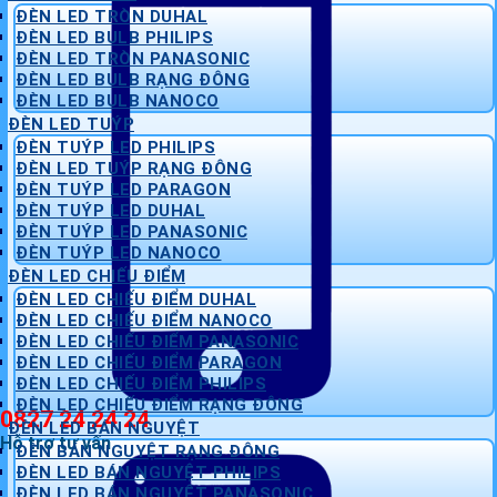
ĐÈN LED TRÒN DUHAL
ĐÈN LED BULB PHILIPS
ĐÈN LED TRÒN PANASONIC
ĐÈN LED BULB RẠNG ĐÔNG
ĐÈN LED BULB NANOCO
ĐÈN LED TUÝP
ĐÈN TUÝP LED PHILIPS
ĐÈN LED TUÝP RẠNG ĐÔNG
ĐÈN TUÝP LED PARAGON
ĐÈN TUÝP LED DUHAL
ĐÈN TUÝP LED PANASONIC
ĐÈN TUÝP LED NANOCO
ĐÈN LED CHIẾU ĐIỂM
ĐÈN LED CHIẾU ĐIỂM DUHAL
ĐÈN LED CHIẾU ĐIỂM NANOCO
ĐÈN LED CHIẾU ĐIỂM PANASONIC
ĐÈN LED CHIẾU ĐIỂM PARAGON
ĐÈN LED CHIẾU ĐIỂM PHILIPS
ĐÈN LED CHIẾU ĐIỂM RẠNG ĐÔNG
0827 24 24 24
ĐÈN LED BÁN NGUYỆT
Hỗ trợ tư vấn
ĐÈN BÁN NGUYỆT RẠNG ĐÔNG
ĐÈN LED BÁN NGUYỆT PHILIPS
ĐÈN LED BÁN NGUYỆT PANASONIC