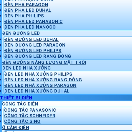
ĐÈN PHA PARAGON
ĐÈN PHA LED DUHAL
ĐÈN PHA PHILIPS
ĐÈN PHA LED PANASONIC
ĐÈN PHA LED NANOCO
ĐÈN ĐƯỜNG LED
ĐÈN ĐƯỜNG LED DUHAL
ĐÈN ĐƯỜNG LED PARAGON
ĐÈN ĐƯỜNG LED PHILIPS
ĐÈN ĐƯỜNG LED RẠNG ĐÔNG
ĐÈN ĐƯỜNG NĂNG LƯỢNG MẶT TRỜI
ĐÈN LED NHÀ XƯỞNG
ĐÈN LED NHÀ XƯỞNG PHILIPS
ĐÈN LED NHÀ XƯỞNG RẠNG ĐÔNG
ĐÈN LED NHÀ XƯỞNG PARAGON
ĐÈN LED NHÀ XƯỞNG DUHAL
THIẾT BỊ ĐIỆN
CÔNG TẮC ĐIỆN
CÔNG TẮC PANASONIC
CÔNG TẮC SCHNEIDER
CÔNG TẮC SINO
Ổ CẮM ĐIỆN