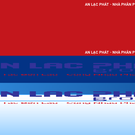
AN LẠC PHÁT - NHÀ PHÂN PHỐI THIẾT BỊ ĐI
AN LẠC PHÁT - NHÀ PHÂN PHỐI THIẾT BỊ ĐI