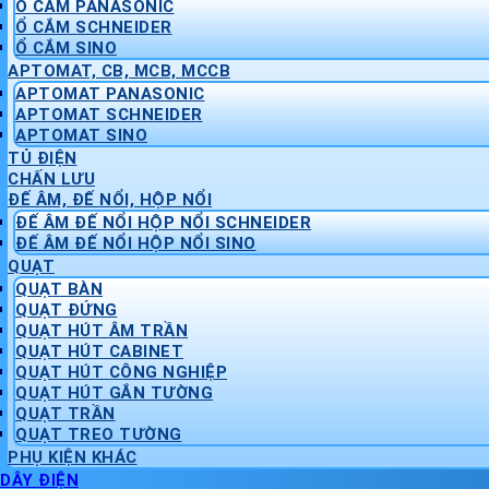
Ổ CẮM PANASONIC
Ổ CẮM SCHNEIDER
Ổ CẮM SINO
APTOMAT, CB, MCB, MCCB
APTOMAT PANASONIC
APTOMAT SCHNEIDER
APTOMAT SINO
TỦ ĐIỆN
CHẤN LƯU
ĐẾ ÂM, ĐẾ NỔI, HỘP NỔI
ĐẾ ÂM ĐẾ NỔI HỘP NỔI SCHNEIDER
ĐẾ ÂM ĐẾ NỔI HỘP NỔI SINO
QUẠT
QUẠT BÀN
QUẠT ĐỨNG
QUẠT HÚT ÂM TRẦN
QUẠT HÚT CABINET
QUẠT HÚT CÔNG NGHIỆP
QUẠT HÚT GẮN TƯỜNG
QUẠT TRẦN
QUẠT TREO TƯỜNG
PHỤ KIỆN KHÁC
DÂY ĐIỆN