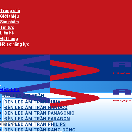
Bỏ
qua
Trang chủ
nội
Giới thiệu
dung
Sản phẩm
Tin tức
Liên hệ
Đặt hàng
Hồ sơ năng lực
ĐÈN LED
ĐÈN LED ÂM TRẦN
ĐÈN LED ÂM TRẦN DUHAL
ĐÈN LED ÂM TRẦN NANOCO
ĐÈN LED ÂM TRẦN PANASONIC
ĐÈN LED ÂM TRẦN PARAGON
Tìm
ĐÈN LED ÂM TRẦN PHILIPS
kiếm:
ĐÈN LED ÂM TRẦN RẠNG ĐÔNG