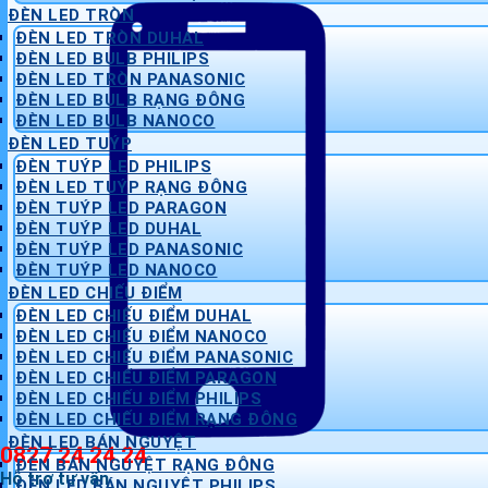
ĐÈN LED TRÒN
ĐÈN LED TRÒN DUHAL
ĐÈN LED BULB PHILIPS
ĐÈN LED TRÒN PANASONIC
ĐÈN LED BULB RẠNG ĐÔNG
ĐÈN LED BULB NANOCO
ĐÈN LED TUÝP
ĐÈN TUÝP LED PHILIPS
ĐÈN LED TUÝP RẠNG ĐÔNG
ĐÈN TUÝP LED PARAGON
ĐÈN TUÝP LED DUHAL
ĐÈN TUÝP LED PANASONIC
ĐÈN TUÝP LED NANOCO
ĐÈN LED CHIẾU ĐIỂM
ĐÈN LED CHIẾU ĐIỂM DUHAL
ĐÈN LED CHIẾU ĐIỂM NANOCO
ĐÈN LED CHIẾU ĐIỂM PANASONIC
ĐÈN LED CHIẾU ĐIỂM PARAGON
ĐÈN LED CHIẾU ĐIỂM PHILIPS
ĐÈN LED CHIẾU ĐIỂM RẠNG ĐÔNG
ĐÈN LED BÁN NGUYỆT
0827 24 24 24
ĐÈN BÁN NGUYỆT RẠNG ĐÔNG
Hỗ trợ tư vấn
ĐÈN LED BÁN NGUYỆT PHILIPS