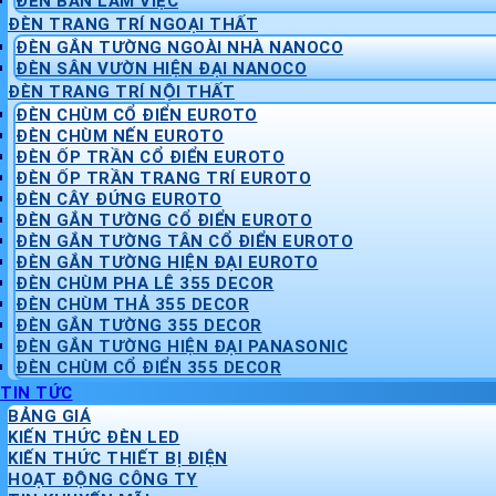
ĐÈN BÀN LÀM VIỆC
ĐÈN TRANG TRÍ NGOẠI THẤT
ĐÈN GẮN TƯỜNG NGOÀI NHÀ NANOCO
ĐÈN SÂN VƯỜN HIỆN ĐẠI NANOCO
ĐÈN TRANG TRÍ NỘI THẤT
ĐÈN CHÙM CỔ ĐIỂN EUROTO
ĐÈN CHÙM NẾN EUROTO
ĐÈN ỐP TRẦN CỔ ĐIỂN EUROTO
ĐÈN ỐP TRẦN TRANG TRÍ EUROTO
ĐÈN CÂY ĐỨNG EUROTO
ĐÈN GẮN TƯỜNG CỔ ĐIỂN EUROTO
ĐÈN GẮN TƯỜNG TÂN CỔ ĐIỂN EUROTO
ĐÈN GẮN TƯỜNG HIỆN ĐẠI EUROTO
ĐÈN CHÙM PHA LÊ 355 DECOR
ĐÈN CHÙM THẢ 355 DECOR
ĐÈN GẮN TƯỜNG 355 DECOR
ĐÈN GẮN TƯỜNG HIỆN ĐẠI PANASONIC
ĐÈN CHÙM CỔ ĐIỂN 355 DECOR
TIN TỨC
BẢNG GIÁ
KIẾN THỨC ĐÈN LED
KIẾN THỨC THIẾT BỊ ĐIỆN
HOẠT ĐỘNG CÔNG TY