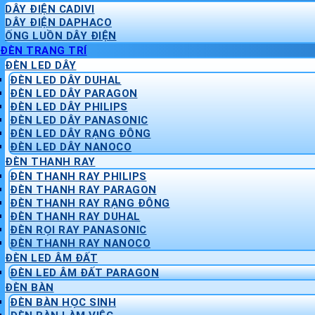
DÂY ĐIỆN CADIVI
DÂY ĐIỆN DAPHACO
ỐNG LUỒN DÂY ĐIỆN
ĐÈN TRANG TRÍ
ĐÈN LED DÂY
ĐÈN LED DÂY DUHAL
ĐÈN LED DÂY PARAGON
ĐÈN LED DÂY PHILIPS
ĐÈN LED DÂY PANASONIC
ĐÈN LED DÂY RẠNG ĐÔNG
ĐÈN LED DÂY NANOCO
ĐÈN THANH RAY
ĐÈN THANH RAY PHILIPS
ĐÈN THANH RAY PARAGON
ĐÈN THANH RAY RẠNG ĐÔNG
ĐÈN THANH RAY DUHAL
ĐÈN RỌI RAY PANASONIC
ĐÈN THANH RAY NANOCO
ĐÈN LED ÂM ĐẤT
ĐÈN LED ÂM ĐẤT PARAGON
ĐÈN BÀN
ĐÈN BÀN HỌC SINH