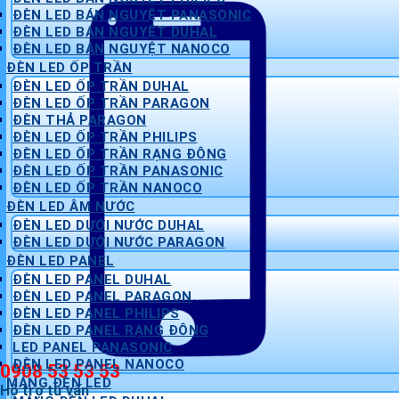
ĐÈN LED BÁN NGUYỆT PANASONIC
ĐÈN LED BÁN NGUYỆT DUHAL
ĐÈN LED BÁN NGUYỆT NANOCO
ĐÈN LED ỐP TRẦN
ĐÈN LED ỐP TRẦN DUHAL
ĐÈN LED ỐP TRẦN PARAGON
ĐÈN THẢ PARAGON
ĐÈN LED ỐP TRẦN PHILIPS
ĐÈN LED ỐP TRẦN RẠNG ĐÔNG
ĐÈN LED ỐP TRẦN PANASONIC
ĐÈN LED ỐP TRẦN NANOCO
ĐÈN LED ÂM NƯỚC
ĐÈN LED DƯỚI NƯỚC DUHAL
ĐÈN LED DƯỚI NƯỚC PARAGON
ĐÈN LED PANEL
ĐÈN LED PANEL DUHAL
ĐÈN LED PANEL PARAGON
ĐÈN LED PANEL PHILIPS
ĐÈN LED PANEL RẠNG ĐÔNG
LED PANEL PANASONIC
ĐÈN LED PANEL NANOCO
0908 53 53 53
MÁNG ĐÈN LED
Hỗ trợ tư vấn