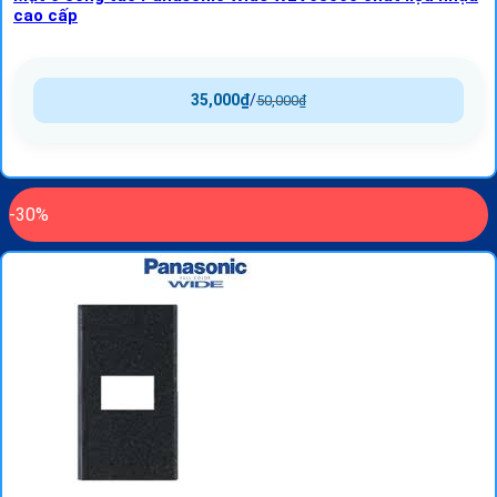
cao cấp
35,000
₫
/
50,000
₫
-30%