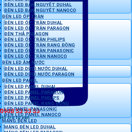
ĐÈN LED BÁN NGUYỆT DUHAL
ĐÈN LED BÁN NGUYỆT NANOCO
ĐÈN LED ỐP TRẦN
ĐÈN LED ỐP TRẦN DUHAL
ĐÈN LED ỐP TRẦN PARAGON
ĐÈN THẢ PARAGON
ĐÈN LED ỐP TRẦN PHILIPS
ĐÈN LED ỐP TRẦN RẠNG ĐÔNG
ĐÈN LED ỐP TRẦN PANASONIC
ĐÈN LED ỐP TRẦN NANOCO
ĐÈN LED ÂM NƯỚC
ĐÈN LED DƯỚI NƯỚC DUHAL
ĐÈN LED DƯỚI NƯỚC PARAGON
ĐÈN LED PANEL
ĐÈN LED PANEL DUHAL
ĐÈN LED PANEL PARAGON
ĐÈN LED PANEL PHILIPS
ĐÈN LED PANEL RẠNG ĐÔNG
LED PANEL PANASONIC
0908 53 53 53
ĐÈN LED PANEL NANOCO
Hỗ trợ tư vấn
MÁNG ĐÈN LED
MÁNG ĐÈN LED DUHAL