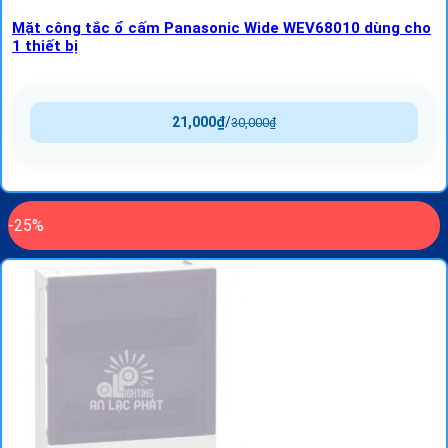
Mặt công tắc ổ cấm Panasonic Wide WEV68010 dùng cho
1 thiết bị
21,000
₫
/
30,000
₫
-25%