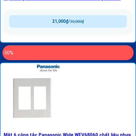
21,000
₫
/
30,000
₫
-30%
Mặt 6 công tắc Panasonic Wide WEV68060 chất liệu nhựa