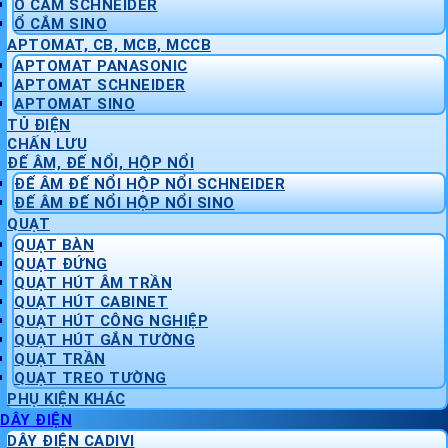
Ổ CẮM SCHNEIDER
Ổ CẮM SINO
APTOMAT, CB, MCB, MCCB
APTOMAT PANASONIC
APTOMAT SCHNEIDER
APTOMAT SINO
TỦ ĐIỆN
CHẤN LƯU
ĐẾ ÂM, ĐẾ NỔI, HỘP NỔI
ĐẾ ÂM ĐẾ NỔI HỘP NỔI SCHNEIDER
ĐẾ ÂM ĐẾ NỔI HỘP NỔI SINO
QUẠT
QUẠT BÀN
QUẠT ĐỨNG
QUẠT HÚT ÂM TRẦN
QUẠT HÚT CABINET
QUẠT HÚT CÔNG NGHIỆP
QUẠT HÚT GẮN TƯỜNG
QUẠT TRẦN
QUẠT TREO TƯỜNG
PHỤ KIỆN KHÁC
DÂY ĐIỆN
DÂY ĐIỆN CADIVI