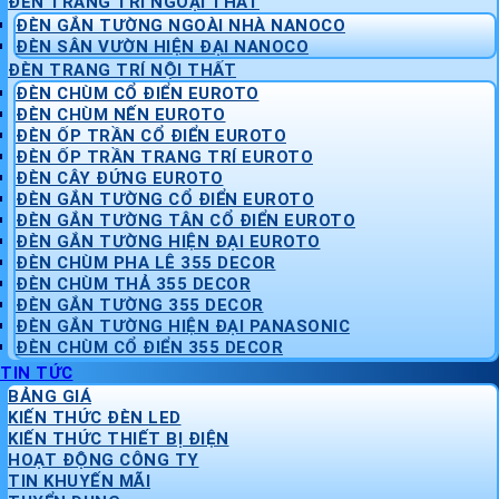
ĐÈN TRANG TRÍ NGOẠI THẤT
ĐÈN GẮN TƯỜNG NGOÀI NHÀ NANOCO
ĐÈN SÂN VƯỜN HIỆN ĐẠI NANOCO
ĐÈN TRANG TRÍ NỘI THẤT
ĐÈN CHÙM CỔ ĐIỂN EUROTO
ĐÈN CHÙM NẾN EUROTO
ĐÈN ỐP TRẦN CỔ ĐIỂN EUROTO
ĐÈN ỐP TRẦN TRANG TRÍ EUROTO
ĐÈN CÂY ĐỨNG EUROTO
ĐÈN GẮN TƯỜNG CỔ ĐIỂN EUROTO
ĐÈN GẮN TƯỜNG TÂN CỔ ĐIỂN EUROTO
ĐÈN GẮN TƯỜNG HIỆN ĐẠI EUROTO
ĐÈN CHÙM PHA LÊ 355 DECOR
ĐÈN CHÙM THẢ 355 DECOR
ĐÈN GẮN TƯỜNG 355 DECOR
ĐÈN GẮN TƯỜNG HIỆN ĐẠI PANASONIC
ĐÈN CHÙM CỔ ĐIỂN 355 DECOR
TIN TỨC
BẢNG GIÁ
KIẾN THỨC ĐÈN LED
KIẾN THỨC THIẾT BỊ ĐIỆN
HOẠT ĐỘNG CÔNG TY
TIN KHUYẾN MÃI