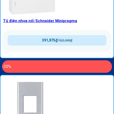
Tủ điện nhựa nổi Schneider Minipragma
391,875
₫
/
522,500
₫
-30%