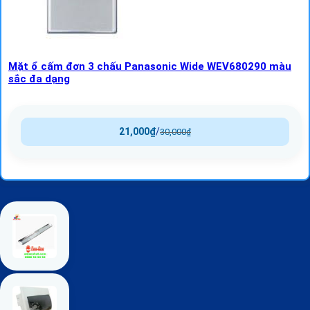
Mặt ổ cấm đơn 3 chấu Panasonic Wide WEV680290 màu
sắc đa dạng
21,000
₫
/
30,000
₫