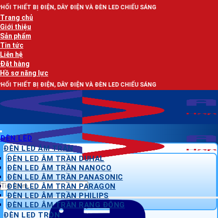
Bỏ
ỆN, DÂY ĐIỆN VÀ ĐÈN LED CHIẾU SÁNG
qua
Trang chủ
nội
Giới thiệu
dung
Sản phẩm
Tin tức
Liên hệ
Đặt hàng
Hồ sơ năng lực
ỆN, DÂY ĐIỆN VÀ ĐÈN LED CHIẾU SÁNG
ĐÈN LED
ĐÈN LED ÂM TRẦN
ĐÈN LED ÂM TRẦN DUHAL
ĐÈN LED ÂM TRẦN NANOCO
ĐÈN LED ÂM TRẦN PANASONIC
Tìm
ĐÈN LED ÂM TRẦN PARAGON
kiếm:
ĐÈN LED ÂM TRẦN PHILIPS
ĐÈN LED ÂM TRẦN RẠNG ĐÔNG
ĐÈN LED TRÒN