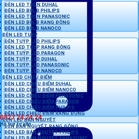
ĐÈN LED TRÒN DUHAL
ĐÈN LED BULB PHILIPS
ĐÈN LED TRÒN PANASONIC
ĐÈN LED BULB RẠNG ĐÔNG
ĐÈN LED BULB NANOCO
ĐÈN LED TUÝP
ĐÈN TUÝP LED PHILIPS
ĐÈN LED TUÝP RẠNG ĐÔNG
ĐÈN TUÝP LED PARAGON
ĐÈN TUÝP LED DUHAL
ĐÈN TUÝP LED PANASONIC
ĐÈN TUÝP LED NANOCO
ĐÈN LED CHIẾU ĐIỂM
ĐÈN LED CHIẾU ĐIỂM DUHAL
ĐÈN LED CHIẾU ĐIỂM NANOCO
ĐÈN LED CHIẾU ĐIỂM PANASONIC
ĐÈN LED CHIẾU ĐIỂM PARAGON
ĐÈN LED CHIẾU ĐIỂM PHILIPS
ĐÈN LED CHIẾU ĐIỂM RẠNG ĐÔNG
0827 24 24 24
ĐÈN LED BÁN NGUYỆT
Hỗ trợ tư vấn
ĐÈN BÁN NGUYỆT RẠNG ĐÔNG
ĐÈN LED BÁN NGUYỆT PHILIPS
ĐÈN LED BÁN NGUYỆT PANASONIC