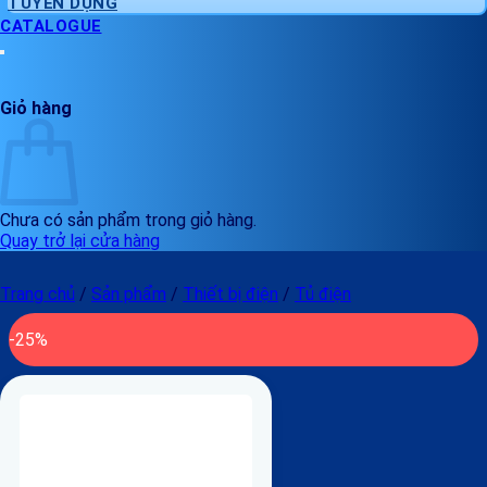
TUYỂN DỤNG
CATALOGUE
Giỏ hàng
Chưa có sản phẩm trong giỏ hàng.
Quay trở lại cửa hàng
Trang chủ
/
Sản phẩm
/
Thiết bị điện
/
Tủ điện
-25%