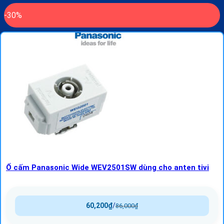
-30%
Ổ cấm Panasonic Wide WEV2501SW dùng cho anten tivi
60,200
₫
/
86,000
₫