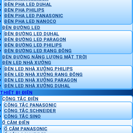
ĐÈN PHA LED DUHAL
ĐÈN PHA PHILIPS
ĐÈN PHA LED PANASONIC
ĐÈN PHA LED NANOCO
ĐÈN ĐƯỜNG LED
ĐÈN ĐƯỜNG LED DUHAL
ĐÈN ĐƯỜNG LED PARAGON
ĐÈN ĐƯỜNG LED PHILIPS
ĐÈN ĐƯỜNG LED RẠNG ĐÔNG
ĐÈN ĐƯỜNG NĂNG LƯỢNG MẶT TRỜI
ĐÈN LED NHÀ XƯỞNG
ĐÈN LED NHÀ XƯỞNG PHILIPS
ĐÈN LED NHÀ XƯỞNG RẠNG ĐÔNG
ĐÈN LED NHÀ XƯỞNG PARAGON
ĐÈN LED NHÀ XƯỞNG DUHAL
THIẾT BỊ ĐIỆN
CÔNG TẮC ĐIỆN
CÔNG TẮC PANASONIC
CÔNG TẮC SCHNEIDER
CÔNG TẮC SINO
Ổ CẮM ĐIỆN
Ổ CẮM PANASONIC