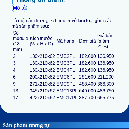
Mô tả
Tủ điện âm tường Schneider vỏ kim loại gồm các
mã sản phẩm sau:
Số
Giá bán
module
Kích thước
Mã hàng
Đơn giá
(giảm
(18
(W x H x D)
25%)
mm)
2
130x210x62
EMC2PL
182.600
136.950
3
130x210x62
EMC3PL
182.600
136.950
4
130x210x62
EMC4PL
182.600
136.950
6
200x210x62
EMC6PL
281.600
211.200
9
271x210x62
EMC9PL
488.400
366.300
13
345x210x62
EMC13PL
649.000
486.750
17
422x210x62
EMC17PL
887.700
665.775
Sản phẩm tương tự