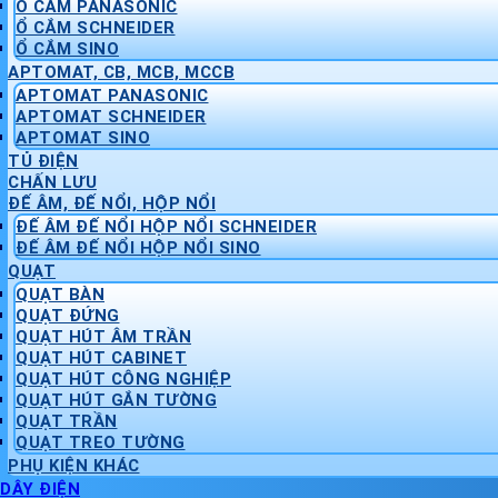
Ổ CẮM PANASONIC
Ổ CẮM SCHNEIDER
Ổ CẮM SINO
APTOMAT, CB, MCB, MCCB
APTOMAT PANASONIC
APTOMAT SCHNEIDER
APTOMAT SINO
TỦ ĐIỆN
CHẤN LƯU
ĐẾ ÂM, ĐẾ NỔI, HỘP NỔI
ĐẾ ÂM ĐẾ NỔI HỘP NỔI SCHNEIDER
ĐẾ ÂM ĐẾ NỔI HỘP NỔI SINO
QUẠT
QUẠT BÀN
QUẠT ĐỨNG
QUẠT HÚT ÂM TRẦN
QUẠT HÚT CABINET
QUẠT HÚT CÔNG NGHIỆP
QUẠT HÚT GẮN TƯỜNG
QUẠT TRẦN
QUẠT TREO TƯỜNG
PHỤ KIỆN KHÁC
DÂY ĐIỆN