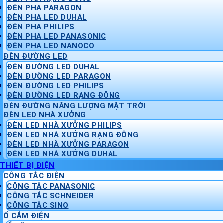
ĐÈN PHA PARAGON
ĐÈN PHA LED DUHAL
ĐÈN PHA PHILIPS
ĐÈN PHA LED PANASONIC
ĐÈN PHA LED NANOCO
ĐÈN ĐƯỜNG LED
ĐÈN ĐƯỜNG LED DUHAL
ĐÈN ĐƯỜNG LED PARAGON
ĐÈN ĐƯỜNG LED PHILIPS
ĐÈN ĐƯỜNG LED RẠNG ĐÔNG
ĐÈN ĐƯỜNG NĂNG LƯỢNG MẶT TRỜI
ĐÈN LED NHÀ XƯỞNG
ĐÈN LED NHÀ XƯỞNG PHILIPS
ĐÈN LED NHÀ XƯỞNG RẠNG ĐÔNG
ĐÈN LED NHÀ XƯỞNG PARAGON
ĐÈN LED NHÀ XƯỞNG DUHAL
THIẾT BỊ ĐIỆN
CÔNG TẮC ĐIỆN
CÔNG TẮC PANASONIC
CÔNG TẮC SCHNEIDER
CÔNG TẮC SINO
Ổ CẮM ĐIỆN