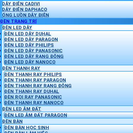
DÂY ĐIỆN CADIVI
DÂY ĐIỆN DAPHACO
ỐNG LUỒN DÂY ĐIỆN
ĐÈN TRANG TRÍ
ĐÈN LED DÂY
ĐÈN LED DÂY DUHAL
ĐÈN LED DÂY PARAGON
ĐÈN LED DÂY PHILIPS
ĐÈN LED DÂY PANASONIC
ĐÈN LED DÂY RẠNG ĐÔNG
ĐÈN LED DÂY NANOCO
ĐÈN THANH RAY
ĐÈN THANH RAY PHILIPS
ĐÈN THANH RAY PARAGON
ĐÈN THANH RAY RẠNG ĐÔNG
ĐÈN THANH RAY DUHAL
ĐÈN RỌI RAY PANASONIC
ĐÈN THANH RAY NANOCO
ĐÈN LED ÂM ĐẤT
ĐÈN LED ÂM ĐẤT PARAGON
ĐÈN BÀN
ĐÈN BÀN HỌC SINH