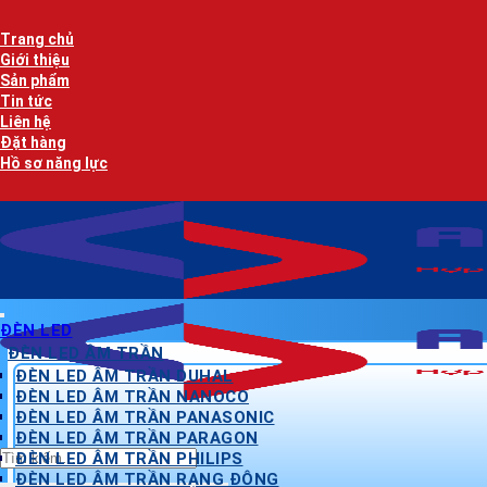
Bỏ
qua
Trang chủ
nội
Giới thiệu
dung
Sản phẩm
Tin tức
Liên hệ
Đặt hàng
Hồ sơ năng lực
ĐÈN LED
ĐÈN LED ÂM TRẦN
ĐÈN LED ÂM TRẦN DUHAL
ĐÈN LED ÂM TRẦN NANOCO
ĐÈN LED ÂM TRẦN PANASONIC
ĐÈN LED ÂM TRẦN PARAGON
Tìm
ĐÈN LED ÂM TRẦN PHILIPS
kiếm:
ĐÈN LED ÂM TRẦN RẠNG ĐÔNG