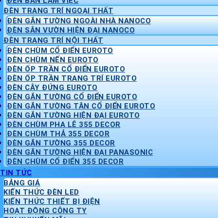
ĐÈN BÀN LÀM VIỆC
ĐÈN TRANG TRÍ NGOẠI THẤT
ĐÈN GẮN TƯỜNG NGOÀI NHÀ NANOCO
ĐÈN SÂN VƯỜN HIỆN ĐẠI NANOCO
ĐÈN TRANG TRÍ NỘI THẤT
ĐÈN CHÙM CỔ ĐIỂN EUROTO
ĐÈN CHÙM NẾN EUROTO
ĐÈN ỐP TRẦN CỔ ĐIỂN EUROTO
ĐÈN ỐP TRẦN TRANG TRÍ EUROTO
ĐÈN CÂY ĐỨNG EUROTO
ĐÈN GẮN TƯỜNG CỔ ĐIỂN EUROTO
ĐÈN GẮN TƯỜNG TÂN CỔ ĐIỂN EUROTO
ĐÈN GẮN TƯỜNG HIỆN ĐẠI EUROTO
ĐÈN CHÙM PHA LÊ 355 DECOR
ĐÈN CHÙM THẢ 355 DECOR
ĐÈN GẮN TƯỜNG 355 DECOR
ĐÈN GẮN TƯỜNG HIỆN ĐẠI PANASONIC
ĐÈN CHÙM CỔ ĐIỂN 355 DECOR
TIN TỨC
BẢNG GIÁ
KIẾN THỨC ĐÈN LED
KIẾN THỨC THIẾT BỊ ĐIỆN
HOẠT ĐỘNG CÔNG TY