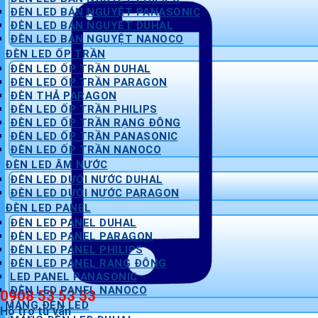
ĐÈN LED BÁN NGUYỆT PANASONIC
ĐÈN LED BÁN NGUYỆT DUHAL
ĐÈN LED BÁN NGUYỆT NANOCO
ĐÈN LED ỐP TRẦN
ĐÈN LED ỐP TRẦN DUHAL
ĐÈN LED ỐP TRẦN PARAGON
ĐÈN THẢ PARAGON
ĐÈN LED ỐP TRẦN PHILIPS
ĐÈN LED ỐP TRẦN RẠNG ĐÔNG
ĐÈN LED ỐP TRẦN PANASONIC
ĐÈN LED ỐP TRẦN NANOCO
ĐÈN LED ÂM NƯỚC
ĐÈN LED DƯỚI NƯỚC DUHAL
ĐÈN LED DƯỚI NƯỚC PARAGON
ĐÈN LED PANEL
ĐÈN LED PANEL DUHAL
ĐÈN LED PANEL PARAGON
ĐÈN LED PANEL PHILIPS
ĐÈN LED PANEL RẠNG ĐÔNG
LED PANEL PANASONIC
ĐÈN LED PANEL NANOCO
0908 53 53 53
MÁNG ĐÈN LED
Hỗ trợ tư vấn