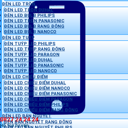
ĐÈN LED TRÒN
ĐÈN LED TRÒN DUHAL
ĐÈN LED BULB PHILIPS
ĐÈN LED TRÒN PANASONIC
ĐÈN LED BULB RẠNG ĐÔNG
ĐÈN LED BULB NANOCO
ĐÈN LED TUÝP
ĐÈN TUÝP LED PHILIPS
ĐÈN LED TUÝP RẠNG ĐÔNG
ĐÈN TUÝP LED PARAGON
ĐÈN TUÝP LED DUHAL
ĐÈN TUÝP LED PANASONIC
ĐÈN TUÝP LED NANOCO
ĐÈN LED CHIẾU ĐIỂM
ĐÈN LED CHIẾU ĐIỂM DUHAL
ĐÈN LED CHIẾU ĐIỂM NANOCO
ĐÈN LED CHIẾU ĐIỂM PANASONIC
ĐÈN LED CHIẾU ĐIỂM PARAGON
ĐÈN LED CHIẾU ĐIỂM PHILIPS
ĐÈN LED CHIẾU ĐIỂM RẠNG ĐÔNG
ĐÈN LED BÁN NGUYỆT
0827 24 24 24
ĐÈN BÁN NGUYỆT RẠNG ĐÔNG
Hỗ trợ tư vấn
ĐÈN LED BÁN NGUYỆT PHILIPS